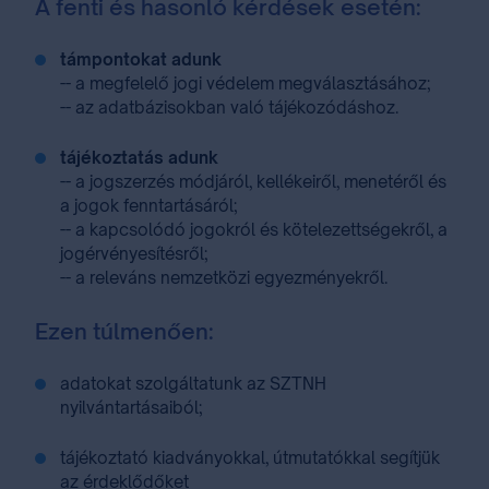
A fenti és hasonló kérdések esetén:
támpontokat adunk
-- a megfelelő jogi védelem megválasztásához;
-- az adatbázisokban való tájékozódáshoz.
tájékoztatás adunk
-- a jogszerzés módjáról, kellékeiről, menetéről és
a jogok fenntartásáról;
-- a kapcsolódó jogokról és kötelezettségekről, a
jogérvényesítésről;
-- a releváns nemzetközi egyezményekről.
Ezen túlmenően:
adatokat szolgáltatunk⁣⁣ az SZTNH
nyilvántartásaiból⁣;
tájékoztató kiadványokkal, útmutatókkal⁣⁣ segítjük
az érdeklődőket