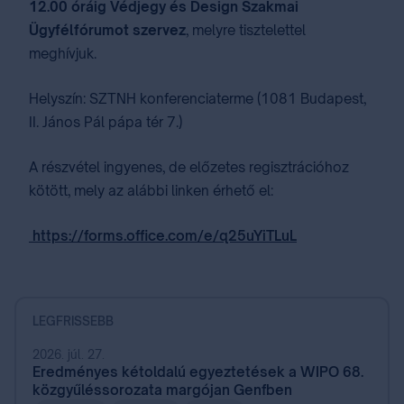
12.00 óráig Védjegy és Design Szakmai
Ügyfélfórumot szervez
, melyre tisztelettel
meghívjuk.
Helyszín: SZTNH konferenciaterme (1081 Budapest,
II. János Pál pápa tér 7.)
A részvétel ingyenes, de előzetes regisztrációhoz
kötött, mely az alábbi linken érhető el:
https://forms.office.com/e/q25uYiTLuL
LEGFRISSEBB
2026. júl. 27.
Eredményes kétoldalú egyeztetések a WIPO 68.
közgyűléssorozata margójan Genfben