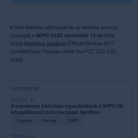
A fenti illetékek változását és az illetékek pontos
összegét a
WIPO 2025. november 13-án
tette
közzé
hivatalos lapjában
[Official Notices (PCT
Gazette) Fees Payable Under the PCT, 226-235.
oldal].
LEGFRISSEBB
2026. júl. 27.
Eredményes kétoldalú egyeztetések a WIPO 68.
közgyűléssorozata margójan Genfben
Szakma
Partner
WIPO
2026. júl. 20.