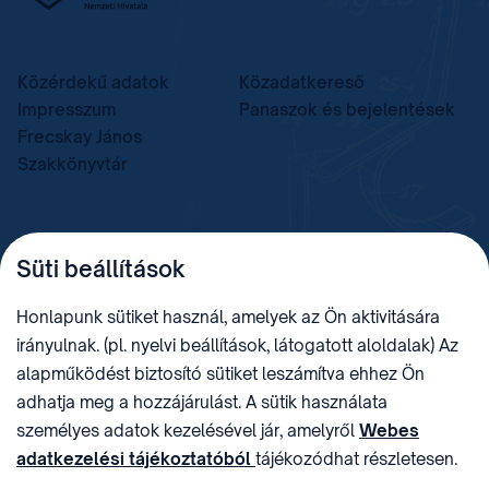
Közérdekű adatok
Közadatkereső
Impresszum
Panaszok és bejelentések
Frecskay János
Szakkönyvtár
TELEFON
LEVÉLCÍM
Süti beállítások
+36 (1) 312 4400
1438 Budapest, Pf. 415.
E-MAIL
ADÓSZÁM
Honlapunk sütiket használ, amelyek az Ön aktivitására
sztnh@hipo.gov.hu
15311746-2-42
irányulnak. (pl. nyelvi beállítások, látogatott aloldalak) Az
CÍM
HIVATAL RÖVID NEVE
alapműködést biztosító sütiket leszámítva ehhez Ön
1081 Budapest II. János
SZTNHOPS, KRID:
adhatja meg a hozzájárulást. A sütik használata
Pál pápa tér 7.
174434905
KÖZÖSSÉGI MÉDIA
személyes adatok kezelésével jár, amelyről
Webes
adatkezelési tájékoztatóból
tájékozódhat részletesen.
Megtévesztő díjfizetési
Hozzájárulását az oldal legalján található vonhatja vissza,