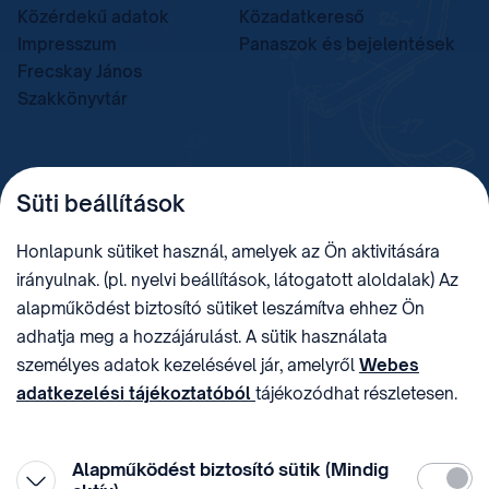
Közérdekű adatok
Közadatkereső
Impresszum
Panaszok és bejelentések
Frecskay János
Szakkönyvtár
TELEFON
LEVÉLCÍM
Süti beállítások
+36 (1) 312 4400
1438 Budapest, Pf. 415.
E-MAIL
ADÓSZÁM
Honlapunk sütiket használ, amelyek az Ön aktivitására
sztnh@hipo.gov.hu
15311746-2-42
irányulnak. (pl. nyelvi beállítások, látogatott aloldalak) Az
CÍM
HIVATAL RÖVID NEVE
alapműködést biztosító sütiket leszámítva ehhez Ön
1081 Budapest II. János
SZTNHOPS, KRID:
adhatja meg a hozzájárulást. A sütik használata
Pál pápa tér 7.
174434905
KÖZÖSSÉGI MÉDIA
személyes adatok kezelésével jár, amelyről
Webes
adatkezelési tájékoztatóból
tájékozódhat részletesen.
Megtévesztő díjfizetési
Hozzájárulását az oldal legalján található vonhatja vissza,
felhívások
a „Süti beállítások” módosításával.
Alapműködést biztosító sütik (Mindig
Kötelez