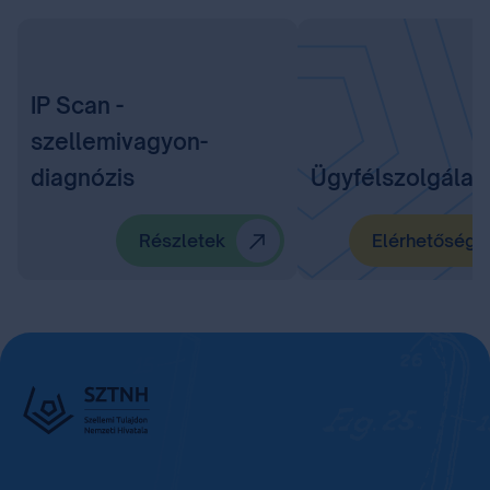
IP Scan -
szellemivagyon-
diagnózis
Ügyfélszolgálat
Részletek
Elérhetőségü