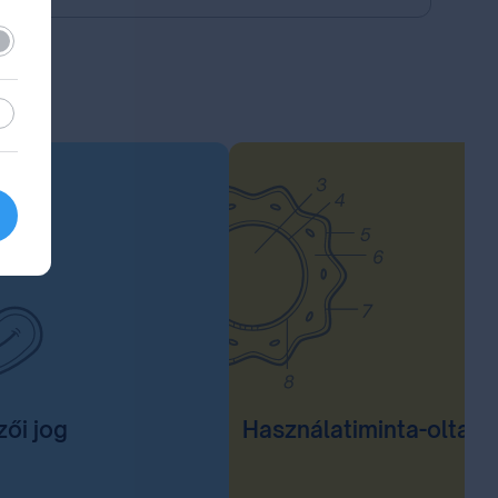
lező
sztikai
zői jog
Használatiminta-oltal