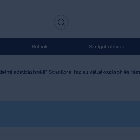
Rólunk
Szolgáltatások
delmi adatbázisok
IP Scan
Korai fázisú vállalkozások és tá