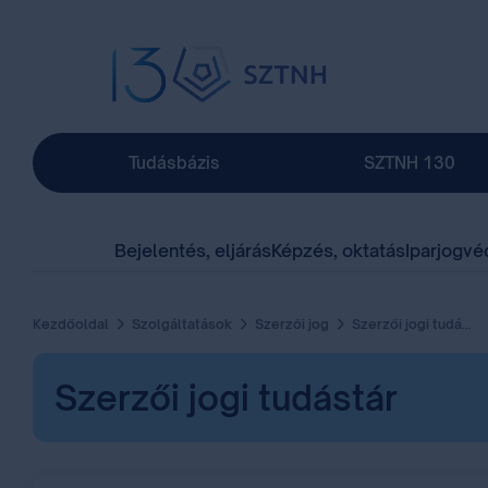
Tudásbázis
SZTNH 130
Bejelentés, eljárás
Képzés, oktatás
Iparjogvé
Kezdőoldal
Szolgáltatások
Szerzői jog
Szerzői jogi tudástár
Szerzői jogi tudástár