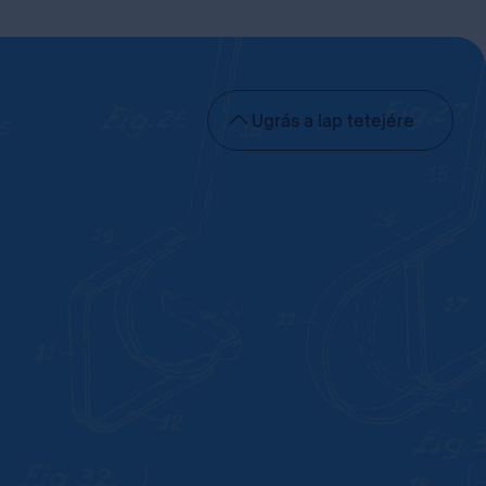
Ugrás a lap tetejére