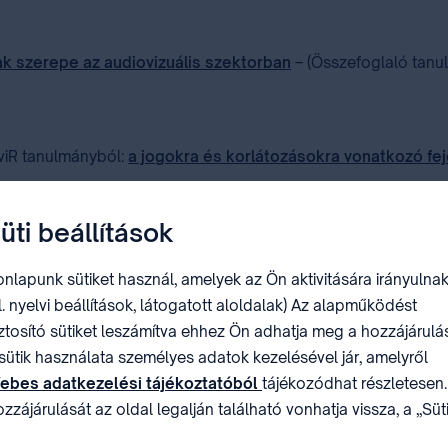
jak szerepe az audiovizuális szektorban
– (Összefoglaló tanu
IviR tanulmányból⁣:
a jogokra és korlátozásokra vonatkozó fe
agyarország
üti beállítások
k az Iparjogvédelmi és Szerzői Jogi Szemléb
nlapunk sütiket használ, amelyek az Ön aktivitására irányulnak
l. nyelvi beállítások, látogatott aloldalak) Az alapműködést
ztosító sütiket leszámítva ehhez Ön adhatja meg a hozzájárulás
e kattintva érthetőek el. Azon kiadványok tekintetében, amely
sütik használata személyes adatok kezelésével jár, amelyről
r felkeresését.
ebes adatkezelési tájékoztatóból
tájékozódhat részletesen.
zzájárulását az oldal legalján található vonhatja vissza, a „Süt
állítások” módosításával.