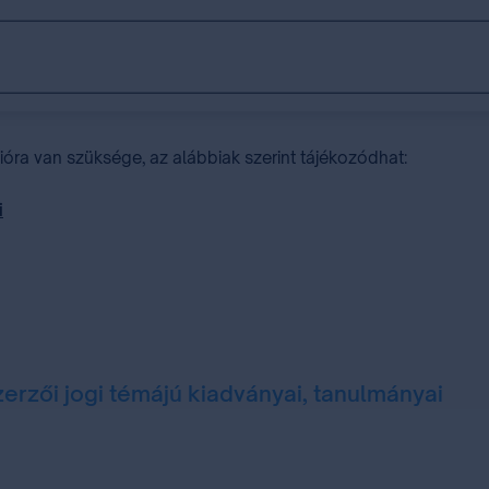
ra van szüksége, az alábbiak szerint tájékozódhat:
i
zerzői jogi témájú kiadványai, tanulmányai