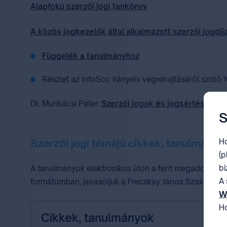
Alapfokú szerzői jogi tankönyv
A közös jogkezelők által alkalmazott szerzői jogdí
Függelék a tanulmányhoz
Részlet az ⁣InfoSoc irányelv⁣ végrehajtásáról szóló ⁣
Dr. Munkácsi Péter:
Szerzői jogok és jogsértések M
S
Szerzői jogi témájú cikkek, tanulmányo
Ho
(p
bi
A tanulmányok elektronikus úton a fent megadott linkr
A 
formátumban, javasoljuk a Frecskay János Szakkönyvtá
W
Ho
Cikkek, tanulmányok
be