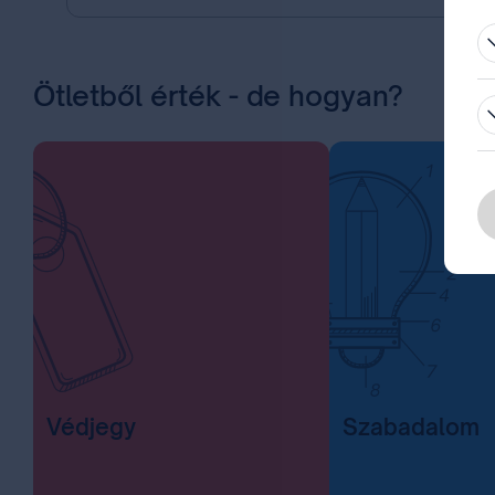
Ötletből érték - de hogyan?
Védjegy
Szabadalom