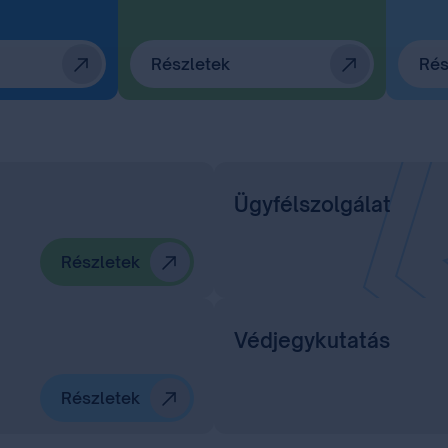
Részletek
Rés
Ügyfélszolgálat
Részletek
Védjegykutatás
Részletek