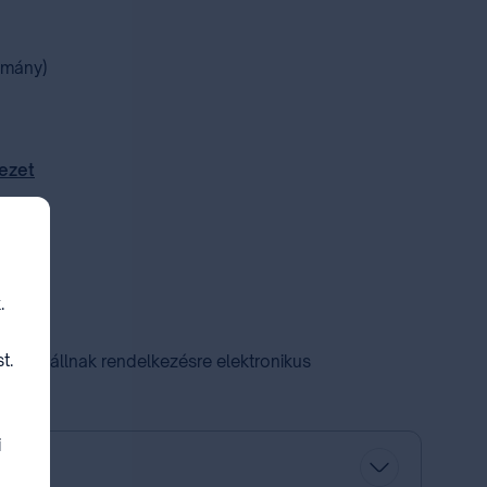
lmány)
jezet
en
.
t.
ek nem állnak rendelkezésre elektronikus
i