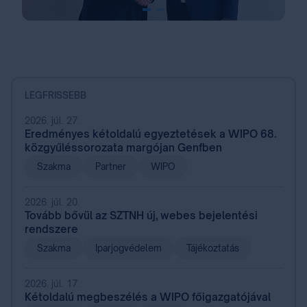
Item
1
of
2
LEGFRISSEBB
2026. júl. 27.
Eredményes kétoldalú egyeztetések a WIPO 68.
közgyűléssorozata margójan Genfben
Szakma
Partner
WIPO
2026. júl. 20.
Tovább bővül az SZTNH új, webes bejelentési
rendszere
Szakma
Iparjogvédelem
Tájékoztatás
2026. júl. 17.
Kétoldalú megbeszélés a WIPO főigazgatójával