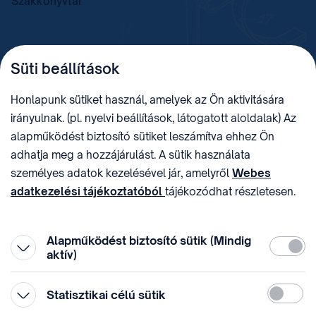
Szakkönyvtár
TELEFON
LEVÉLCÍM
Süti beállítások
+36 (1) 312 4400
1438 Budapest, Pf. 415.
E-MAIL
ADÓSZÁM
Honlapunk sütiket használ, amelyek az Ön aktivitására
sztnh@hipo.gov.hu
15311746-2-42
irányulnak. (pl. nyelvi beállítások, látogatott aloldalak) Az
CÍM
HIVATAL RÖVID NEVE
alapműködést biztosító sütiket leszámítva ehhez Ön
1081 Budapest II. János
SZTNHOPS, KRID:
adhatja meg a hozzájárulást. A sütik használata
Pál pápa tér 7.
174434905
KÖZÖSSÉGI MÉDIA
személyes adatok kezelésével jár, amelyről
Webes
adatkezelési tájékoztatóból
tájékozódhat részletesen.
Megtévesztő díjfizetési
Hozzájárulását az oldal legalján található vonhatja vissza,
felhívások
a „Süti beállítások” módosításával.
Alapműködést biztosító sütik (Mindig
Kötelez
aktív)
Statiszti
Statisztikai célú sütik