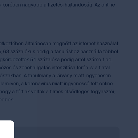
k körében nagyobb a fizetési hajlandóság. Az online
etkeztében általánosan megnőtt az internet használat:
an, 63 százalékuk pedig a tanuláshoz használta többet
megkérdezettek 51 százaléka pedig arról számolt be,
zés és zenehallgatás intenzitása terén is: a fiatal
időszakban. A tanulmány a járvány miatt ingyenesen
alamilyen, a koronavírus miatt ingyenessé tett online
hogy a férfiak voltak a filmek elsődleges fogyasztói,
tebbek.