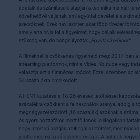
adataik és számításaik alapján a technika ma már lehe
követhetővé váljanak, ami egyúttal bevétellé alakíthat
szerzőknek. Ezek havi szinten akár több tízezer fori
amely arra hívja fel a figyelmet, hogy céljaik elérésé
szükség van, de hangsúlyozta:
„Együtt sikerülhet”
.
A filmeknél is csökkenés figyelhető meg: 2017-ben a fi
streaming platformok, mint a Videa, Youtube vagy In
választja ezt a filmnézési módot. Ezzel szemben az el
34 százalékra emelkedett.
A HENT kutatása a 18-26 évesek letöltéssel kapcsola
százalékra csökkent a felhasználók aránya, addig a to
megnégyszereződött (16 százalék) azoknak a száma, ak
és gyors hozzáférés miatt töltenek le illegálisan tart
hogy azért választják az illegális letöltést, mert má
jelölte meg ezt a válaszlehetőséget. A fiatalok negyed