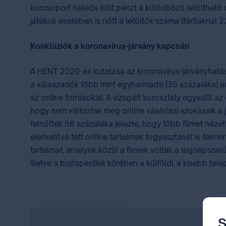
korcsoport hetede költ pénzt a különböző letölthető 
játékok esetében is nőtt a letöltők száma (férfiaknál 2
Konklúziók a koronavírus-járvány kapcsán
A HENT 2020-as kutatása az koronavírus-járványhatása
a válaszadók több mint egyharmada (35 százaléka) arr
az online forrásokat. A vizsgált korosztály egyedül a
hogy nem változtak meg online vásárlási szokásaik a já
felnőttek 56 százaléka jelezte, hogy több filmet néze
elérhetővé tett online tartalmak fogyasztását is felmér
tartalmat, amelyek közül a filmek voltak a legnépszerű
illetve a budapestiek körében a külföldi, a kisebb tel
S