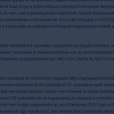
tővé teszi, hogy a tudatosítás és szabályzói környezet megfele
ó, és nem csak a jelenlegi krízis helyzetben, hanem általánoss
ntot is jelenthetnek a művészeknek. Ezt a célt szolgálja a F
hez a tudatosítás és szabályzói környezet megerősítése mellett
atal felnőttek 64 százaléka választotta az illegális letöltést
davideó használata is visszaszorulóban van: az előző kutatás
őfizetéses szolgáltatásokat (pl. HBO GO-t, Netflix-et, MyTV-t)
tos szokásait és motivációit vizsgálta. Míg a legnépszerűbbn
rrentes letöltéseknél 55 százalékról 37 százalékra esett vissz
ik semmilyen illegális módon nem töltenek le online tartalmak
almakat (78 százalék), de az ingyenesség is szerepel a motiváló
shonnét nem tudják megszerezni az adott tartalmat. 2017-ben a
e emellett úgy nyilatkozott, nem érdekli őket a tartalmak elhel