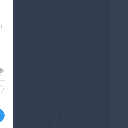
.
t.
i
lező
sztikai