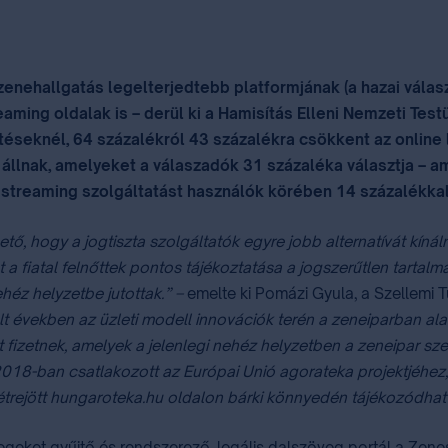
zenehallgatás legelterjedtebb platformjának (a hazai vála
eaming oldalak is – derül ki a Hamisítás Elleni Nemzeti Te
ltéseknél, 64 százalékról 43 százalékra csökkent az online
állnak, amelyeket a válaszadók 31 százaléka választja – am
 streaming szolgáltatást használók körében 14 százalékkal k
hető, hogy a jogtiszta szolgáltatók egyre jobb alternatívát kín
a fiatal felnőttek pontos tájékoztatása a jogszerűtlen tartalm
héz helyzetbe jutottak.” –
emelte ki Pomázi Gyula, a Szellemi T
lt években az üzleti modell innovációk terén a zeneiparban al
izetnek, amelyek a jelenlegi nehéz helyzetben a zeneipar szerep
8-ban csatlakozott az Európai Unió agorateka projektjéhez, í
étrejött hungaroteka.hu oldalon bárki könnyedén tájékozódhat a
eket gyűjtő és rendszerező, legális dalszöveg portál a Zene