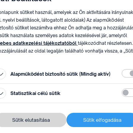
nlapunk sütiket használ, amelyek az Ön aktivitására irányulnak
l. nyelvi beállítások, látogatott aloldalak) Az alapműködést
ztosító sütiket leszámítva ehhez Ön adhatja meg a hozzájárulás
sütik használata személyes adatok kezelésével jár, amelyről
ebes adatkezelési tájékoztatóból
tájékozódhat részletesen.
zzájárulását az oldal legalján található vonhatja vissza, a „Süt
állítások” módosításával.
Köte
Alapműködést biztosító sütik (Mindig aktív)
Stati
Statisztikai célú sütik
Sütik elutasítása
Sütik elfogadása