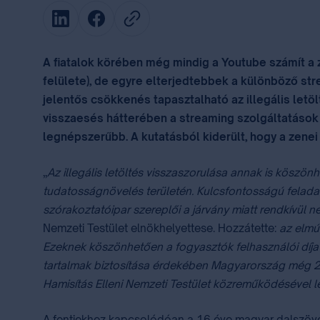
A fiatalok körében még mindig a Youtube számít a 
felülete), de egyre elterjedtebbek a különböző str
jelentős csökkenés tapasztalható az illegális letö
visszaesés hátterében a streaming szolgáltatások 
legnépszerűbb. A kutatásból kiderült, hogy a zenei
„
Az illegális letöltés visszaszorulása annak is köszön
tudatosságnövelés területén. Kulcsfontosságú feladat 
szórakoztatóipar szereplői a járvány miatt rendkívül ne
Nemzeti Testület elnökhelyettese. Hozzátette:
az elmú
Ezeknek köszönhetően a fogyasztók felhasználói díjat f
tartalmak biztosítása érdekében Magyarország még 201
Hamisítás Elleni Nemzeti Testület közreműködésével l
A fentiekhez kapcsolódóan a 16 éve magyar dalszöveg