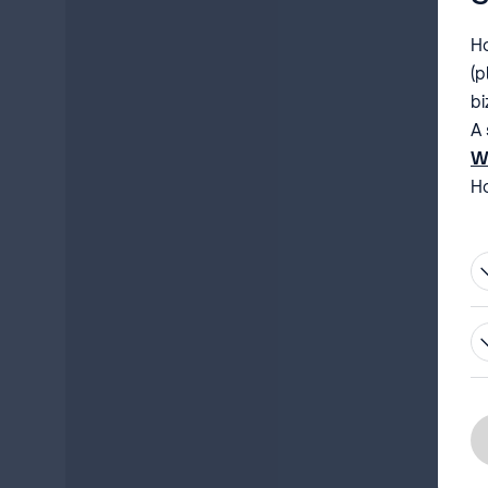
Ho
(p
bi
A 
W
Ho
be