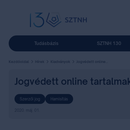
Tudásbázis
SZTNH 130
Kezdőoldal
Hírek
Kiadványok
Jogvédett online tartalmak, hamisított termékek 1.
Jogvédett online tartalmak
Szerzői jog
Hamisítás
2020. máj. 01.