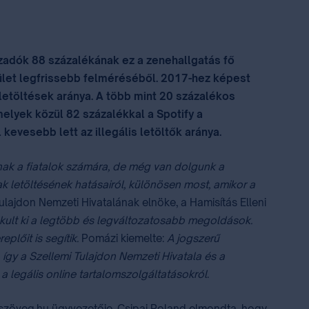
szadók 88 százalékának ez a zenehallgatás fő
stület legfrissebb felméréséből. 2017-hez képest
 letöltések aránya. A több mint 20 százalékos
elyek közül 82 százalékkal a Spotify a
evesebb lett az illegális letöltők aránya.
álnak a fiatalok számára, de még van dolgunk a
ak letöltésének hatásairól, különösen most, amikor a
ulajdon Nemzeti Hivatalának elnöke, a Hamisítás Elleni
akult ki a legtöbb és legváltozatosabb megoldások.
lőit is segítik.
Pomázi kiemelte:
A jogszerű
gy a Szellemi Tulajdon Nemzeti Hivatala és a
 legális online tartalomszolgáltatásokról
.
szöveg.hu ügyvezetője, Csipai Roland elmondta, hogy