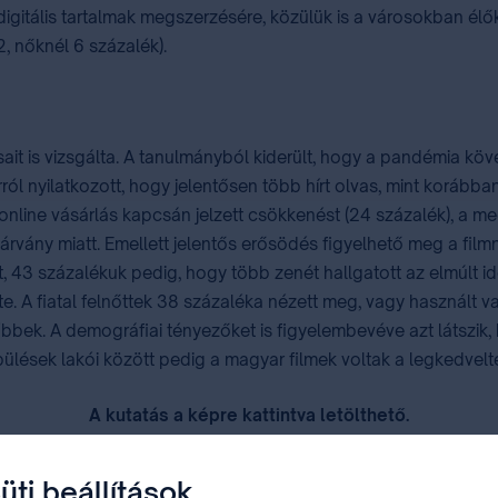
digitális tartalmak megszerzésére, közülük is a városokban élő
2, nőknél 6 százalék).
it is vizsgálta. A tanulmányból kiderült, hogy a pandémia köv
ól nyilatkozott, hogy jelentősen több hírt olvas, mint korább
z online vásárlás kapcsán jelzett csökkenést (24 százalék), a 
rvány miatt. Emellett jelentős erősödés figyelhető meg a filmné
tt, 43 százalékuk pedig, hogy több zenét hallgatott az elmúlt 
te. A fiatal felnőttek 38 százaléka nézett meg, vagy használt v
bbek. A demográfiai tényezőket is figyelembevéve azt látszik, 
epülések lakói között pedig a magyar filmek voltak a legkedvel
A kutatás a képre kattintva letölthető.
üti beállítások