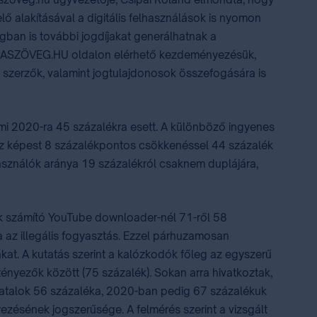
lő alakításával a digitális felhasználások is nyomon
ágban is további jogdíjakat generálhatnak a
ONTOSASZÖVEG.HU oldalon elérhető kezdeményezésük,
 a szerzők, valamint jogtulajdonosok összefogására is
, ami 2020-ra 45 százalékra esett. A különböző ingyenes
hoz képest 8 százalékpontos csökkenéssel 44 százalék
 használók aránya 19 százalékról csaknem duplájára,
ek számító YouTube downloader-nél 71-ről 58
a az illegális fogyasztás. Ezzel párhuzamosan
at. A kutatás szerint a kalózkodók főleg az egyszerű
 tényezők között (75 százalék). Sokan arra hivatkoztak,
 fiatalok 56 százaléka, 2020-ban pedig 67 százalékuk
yezésének jogszerűsége. A felmérés szerint a vizsgált