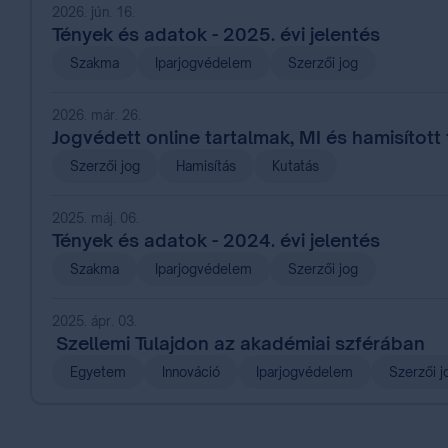
2026. jún. 16.
Tények és adatok - 2025. évi jelentés
Szakma
Iparjogvédelem
Szerzői jog
2026. már. 26.
Jogvédett online tartalmak, MI és hamisított
Szerzői jog
Hamisítás
Kutatás
2025. máj. 06.
Tények és adatok - 2024. évi jelentés
Szakma
Iparjogvédelem
Szerzői jog
2025. ápr. 03.
Szellemi Tulajdon az akadémiai szférában
Egyetem
Innováció
Iparjogvédelem
Szerzői j