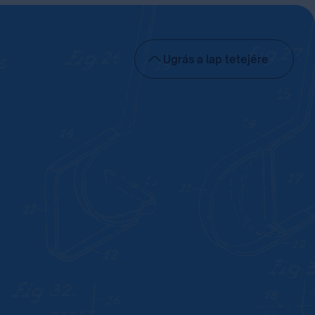
Ugrás a lap tetejére