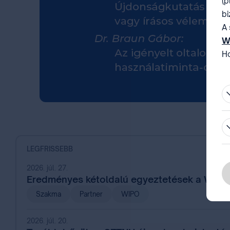
(p
bi
A 
W
Ho
be
LEGFRISSEBB
2026. júl. 27.
Eredményes kétoldalú egyeztetések a WIPO
Szakma
Partner
WIPO
2026. júl. 20.