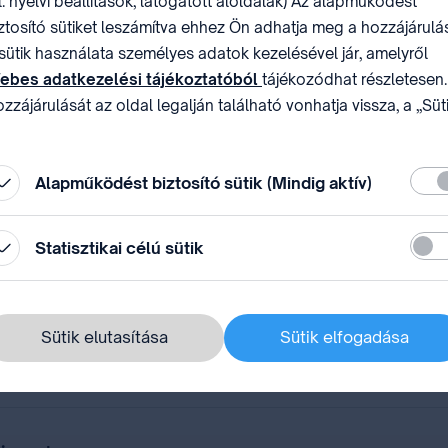
l. nyelvi beállítások, látogatott aloldalak) Az alapműködést
ztosító sütiket leszámítva ehhez Ön adhatja meg a hozzájárulás
sütik használata személyes adatok kezelésével jár, amelyről
ebes adatkezelési tájékoztatóból
tájékozódhat részletesen.
zzájárulását az oldal legalján található vonhatja vissza, a „Süt
állítások” módosításával.
Köte
Alapműködést biztosító sütik (Mindig aktív)
Stati
Statisztikai célú sütik
Sütik elutasítása
Sütik elfogadása
 68. közgyűléssorozata margójan Genfben