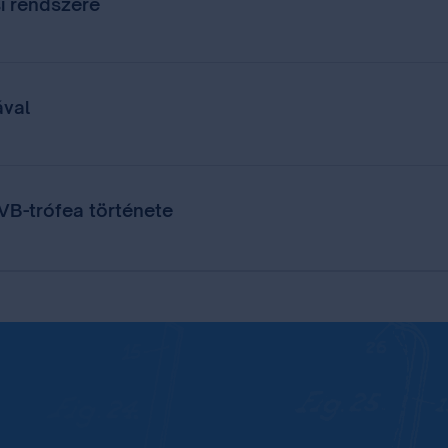
i rendszere
ával
 VB-trófea története