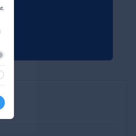
t.
i
lező
sztikai