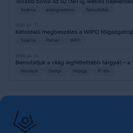
Tovább bővül az SZTNH új, webes bejelentés
Szakma
Iparjogvédelem
Tájékoztatás
2026. júl. 17.
Kétoldalú megbeszélés a WIPO főigazgatój
Szakma
Partner
WIPO
2026. júl. 16.
Bemutatjuk a világ legféltettebb tárgyát – a
Innováció
Design
Védjegy
IP Hős