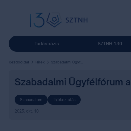
Tudásbázis
SZTNH 130
Kezdőoldal
Hírek
Szabadalmi Ügyfélfórum az SZTNH-ban
Szabadalmi Ügyfélfórum 
Szabadalom
Tájékoztatás
2025. okt. 10.