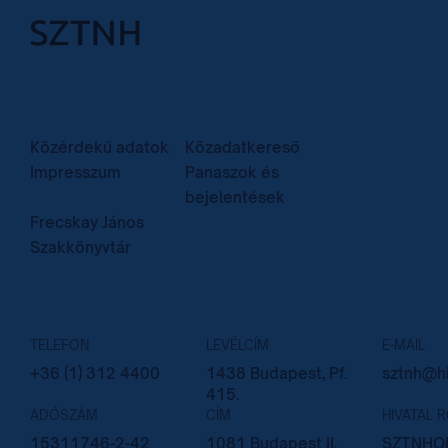
Közérdekű adatok
Közadatkereső
Impresszum
Panaszok és
bejelentések
Frecskay János
Szakkönyvtár
TELEFON
LEVÉLCÍM
E-MAIL
+36 (1) 312 4400
1438 Budapest, Pf.
sztnh@hi
415.
ADÓSZÁM
CÍM
HIVATAL 
15311746-2-42
1081 Budapest II.
SZTNHOP