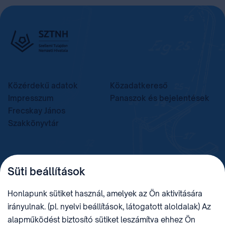
Közérdekű adatok
Közadatkereső
Impresszum
Panaszok és bejelentések
Frecskay János
Szakkönyvtár
TELEFON
LEVÉLCÍM
Süti beállítások
+36 (1) 312 4400
1438 Budapest, Pf. 415.
E-MAIL
ADÓSZÁM
Honlapunk sütiket használ, amelyek az Ön aktivitására
sztnh@hipo.gov.hu
15311746-2-42
irányulnak. (pl. nyelvi beállítások, látogatott aloldalak) Az
CÍM
HIVATAL RÖVID NEVE
alapműködést biztosító sütiket leszámítva ehhez Ön
1081 Budapest II. János
SZTNHOPS, KRID: