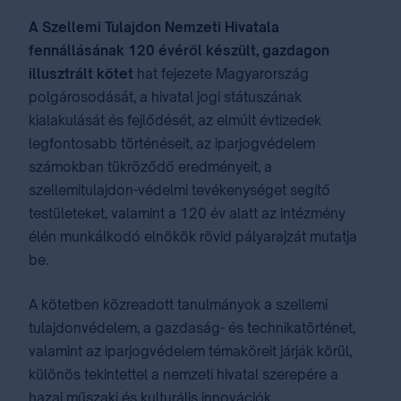
A Szellemi Tulajdon Nemzeti Hivatala
fennállásának 120 évéről készült, gazdagon
illusztrált kötet
hat fejezete Magyarország
polgárosodását, a hivatal jogi státuszának
kialakulását és fejlődését, az elmúlt évtizedek
legfontosabb történéseit, az iparjogvédelem
számokban tükröződő eredményeit, a
szellemitulajdon-védelmi tevékenységet segítő
testületeket, valamint a 120 év alatt az intézmény
élén munkálkodó elnökök rövid pályarajzát mutatja
be.
A kötetben közreadott tanulmányok a szellemi
tulajdonvédelem, a gazdaság- és technikatörténet,
valamint az iparjogvédelem témaköreit járják körül,
különös tekintettel a nemzeti hivatal szerepére a
hazai műszaki és kulturális innovációk