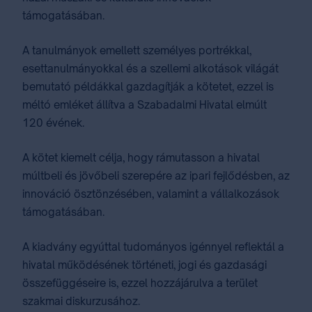
támogatásában.
A tanulmányok emellett személyes portrékkal,
esettanulmányokkal és a szellemi alkotások világát
bemutató példákkal gazdagítják a kötetet, ezzel is
méltó emléket állítva a Szabadalmi Hivatal elmúlt
120 évének.
A kötet kiemelt célja, hogy rámutasson a hivatal
múltbeli és jövőbeli szerepére az ipari fejlődésben, az
innováció ösztönzésében, valamint a vállalkozások
támogatásában.
A kiadvány egyúttal tudományos igénnyel reflektál a
hivatal működésének történeti, jogi és gazdasági
összefüggéseire is, ezzel hozzájárulva a terület
szakmai diskurzusához.