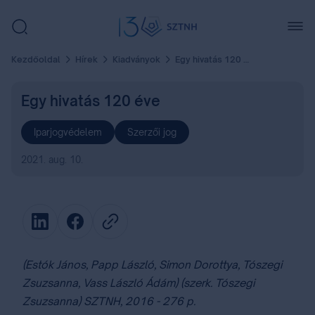
Kezdőoldal
Hírek
Kiadványok
Egy hivatás 120 éve
Egy hivatás 120 éve
Iparjogvédelem
Szerzői jog
2021. aug. 10.
(Estók János, Papp László, Simon Dorottya, Tószegi
Zsuzsanna, Vass László Ádám) (szerk. Tószegi
Zsuzsanna) SZTNH, 2016 - 276 p.