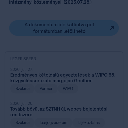
intézményi közleményei (2025.07.28.)
A dokumentum ide kattintva pdf
formátumban letölthető
LEGFRISSEBB
2026. júl. 27.
Eredményes kétoldalú egyeztetések a WIPO 68.
közgyűléssorozata margójan Genfben
Szakma
Partner
WIPO
2026. júl. 20.
Tovább bővül az SZTNH új, webes bejelentési
rendszere
Szakma
Iparjogvédelem
Tájékoztatás