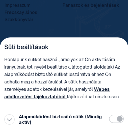
Impresszum
Panaszok és bejelentések
Frecskay János
Szakkönyvtár
TELEFON
LEVÉLCÍM
Süti beállítások
+36 (1) 312 4400
1438 Budapest, Pf. 415.
E-MAIL
ADÓSZÁM
Honlapunk sütiket használ, amelyek az Ön aktivitására
sztnh@hipo.gov.hu
15311746-2-42
irányulnak. (pl. nyelvi beállítások, látogatott aloldalak) Az
CÍM
HIVATAL RÖVID NEVE
alapműködést biztosító sütiket leszámítva ehhez Ön
1081 Budapest II. János
SZTNHOPS, KRID:
adhatja meg a hozzájárulást. A sütik használata
Pál pápa tér 7.
174434905
KÖZÖSSÉGI MÉDIA
személyes adatok kezelésével jár, amelyről
Webes
adatkezelési tájékoztatóból
tájékozódhat részletesen.
Megtévesztő díjfizetési
Hozzájárulását az oldal legalján található vonhatja vissza,
felhívások
a „Süti beállítások” módosításával.
Alapműködést biztosító sütik (Mindig
Kötelez
aktív)