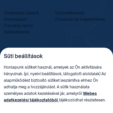
Közérdekű adatok
Közadatkereső
Impresszum
Panaszok és bejelentések
Frecskay János
Szakkönyvtár
TELEFON
LEVÉLCÍM
Süti beállítások
+36 (1) 312 4400
1438 Budapest, Pf. 415.
E-MAIL
ADÓSZÁM
Honlapunk sütiket használ, amelyek az Ön aktivitására
sztnh@hipo.gov.hu
15311746-2-42
irányulnak. (pl. nyelvi beállítások, látogatott aloldalak) Az
CÍM
HIVATAL RÖVID NEVE
alapműködést biztosító sütiket leszámítva ehhez Ön
1081 Budapest II. János
SZTNHOPS, KRID:
adhatja meg a hozzájárulást. A sütik használata
Pál pápa tér 7.
174434905
KÖZÖSSÉGI MÉDIA
személyes adatok kezelésével jár, amelyről
Webes
adatkezelési tájékoztatóból
tájékozódhat részletesen.
Megtévesztő díjfizetési
Hozzájárulását az oldal legalján található vonhatja vissza,
felhívások