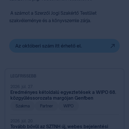
A számot a Szerzői Jogi Szakértő Testület
szakvéleménye és a könyvszemle zárja.
Az októberi szám itt érhető el.
LEGFRISSEBB
2026. júl. 27.
Eredményes kétoldalú egyeztetések a WIPO 68.
közgyűléssorozata margójan Genfben
Szakma
Partner
WIPO
2026. júl. 20.
Tovább bővül az SZTNH új, webes bejelentési