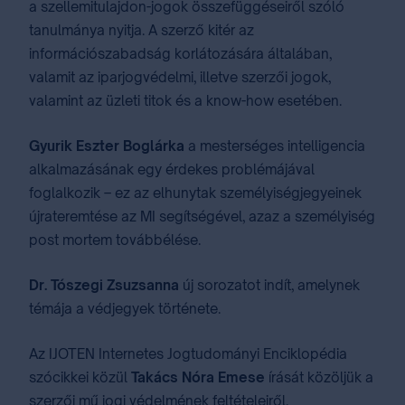
a szellemitulajdon-jogok összefüggéseiről szóló
tanulmánya nyitja. A szerző kitér az
információszabadság korlátozására általában,
valamit az iparjogvédelmi, illetve szerzői jogok,
valamint az üzleti titok és a know-how esetében.
Gyurik Eszter Boglárka
a mesterséges intelligencia
alkalmazásának egy érdekes problémájával
foglalkozik – ez az elhunytak személyiségjegyeinek
újrateremtése az MI segítségével, azaz a személyiség
post mortem továbbélése.
Dr. Tószegi Zsuzsanna
új sorozatot indít, amelynek
témája a védjegyek története.
Az IJOTEN Internetes Jogtudományi Enciklopédia
szócikkei közül
Takács Nóra Emese
írását közöljük a
szerzői mű jogi védelmének feltételeiről.