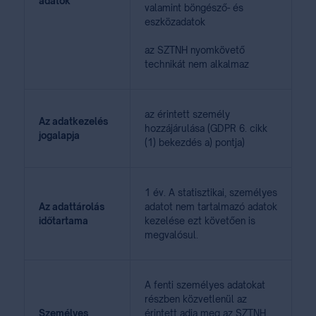
adatok
valamint böngésző- és
eszközadatok
az SZTNH nyomkövető
technikát nem alkalmaz
az érintett személy
Az adatkezelés
hozzájárulása (GDPR 6. cikk
jogalapja
(1) bekezdés a) pontja)
1 év. A statisztikai, személyes
Az adattárolás
adatot nem tartalmazó adatok
időtartama
kezelése ezt követően is
megvalósul.
A fenti személyes adatokat
részben közvetlenül az
Személyes
érintett adja meg az SZTNH