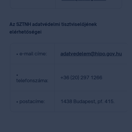
Az SZTNH adatvédelmi tisztviselőjének
elérhetőségei
• e-mail címe:
adatvedelem@hipo.gov.hu
•
+36 (20) 297 1266
telefonszáma:
• postacíme:
1438 Budapest, pf. 415.