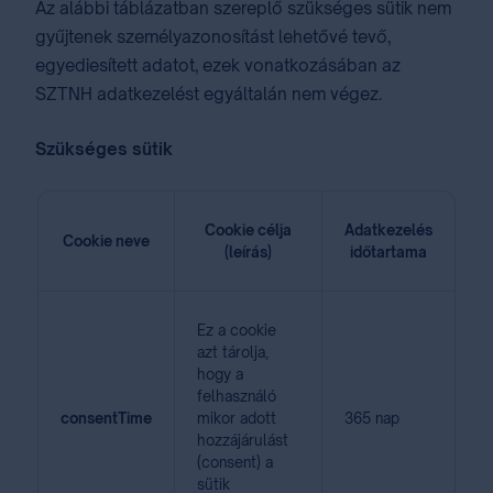
Az alábbi táblázatban szereplő szükséges sütik nem
gyűjtenek személyazonosítást lehetővé tevő,
egyediesített adatot, ezek vonatkozásában az
SZTNH adatkezelést egyáltalán nem vége⁣z⁣⁣.
Szükséges sütik
Cookie célja
Adatkezelés
Cookie neve
(leírás)
időtartama
Ez a cookie
azt tárolja,
hogy a
felhasználó
consentTime
mikor adott
365 nap
hozzájárulást
(consent) a
sütik