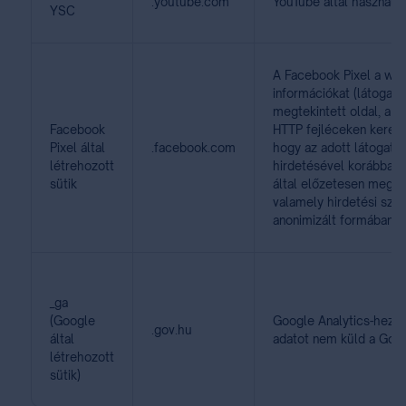
.youtube.com
YouTube által használt 
YSC
A Facebook Pixel a we
információkat (látogató
megtekintett oldal, a h
Facebook
HTTP fejléceken keresz
Pixel által
.facebook.com
hogy az adott látogató 
létrehozott
hirdetésével korábban, 
sütik
által előzetesen megha
valamely hirdetési sze
anonimizált formában tá
_ga
(Google
Google Analytics-hez, 
.gov.hu
által
adatot nem küld a Goog
létrehozott
sütik)