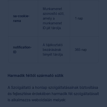
Munkamenet
azonosító süti,
sa-cookie-
amely a
1 nap
rama
munkamenet
ID-ját tárolja.
A tájékoztató
notification-
bezárásának
365 nap
ID
tényét tárolja.
Harmadik féltől szármató sütik
A Szolgáltató a honlap szolgáltatásainak biztosítása
és fejlesztése érdekében harmadik fél szolgáltatásait
is alkalmazza weboldalán melyek: