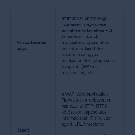
az információbiztonsági
incidensek megelőzése,
észlelése és kezelése – pl.
támadásmintázatok
Az adatkezelés
azonosítása, jogosulatlan
célja
hozzáférési kísérletek
kiszűrése az egyes
munkamenetek, látogatások
vizsgálata (WAF és
logelemzés) által
a WAF (Web Application
Firewall) és a webszerver
naplózza a HTTP/HTTPS
kérésekkel kapcsolatos
információkat (IP-cím, user-
agent, URL, timestamp)
Kezelt