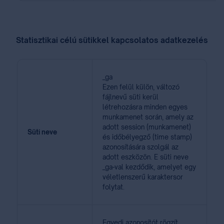
Statisztikai célú sütikkel kapcsolatos adatkezelés
_ga
Ezen felül külön, változó
fájlnevű süti kerül
létrehozásra minden egyes
munkamenet során, amely az
adott session (munkamenet)
Süti neve
és időbélyegző (time stamp)
azonosítására szolgál az
adott eszközön. E süti neve
_ga-val kezdődik, amelyet egy
véletlenszerű karaktersor
folytat.
Egyedi azonosítót rögzít,