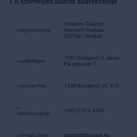
I. A személyes adatok adatkezelője
Szellemi Tulajdon
megnevezése:
Nemzeti Hivatala
(SZTNH, Hivatal)
1081 Budapest II. János
• székhelye:
Pál pápa tér 7.
• postacíme:
1438 Budapest, pf. 415.
•
+36 (1) 312 4400
telefonszáma:
• e-mail címe:
sztnh@hipo.gov.hu
⁣ ⁣