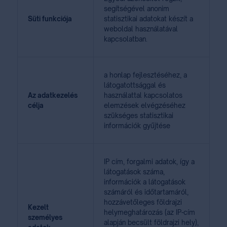
segítségével anonim
Süti funkciója
statisztikai adatokat készít a
weboldal használatával
kapcsolatban.
a honlap fejlesztéséhez, a
látogatottsággal és
Az adatkezelés
használattal kapcsolatos
célja
elemzések elvégzéséhez
szükséges statisztikai
információk gyűjtése
IP cím, forgalmi adatok, így a
látogatások száma,
információk a látogatások
számáról és időtartamáról,
hozzávetőleges földrajzi
Kezelt
helymeghatározás (az IP-cím
személyes
alapján becsült földrajzi hely),