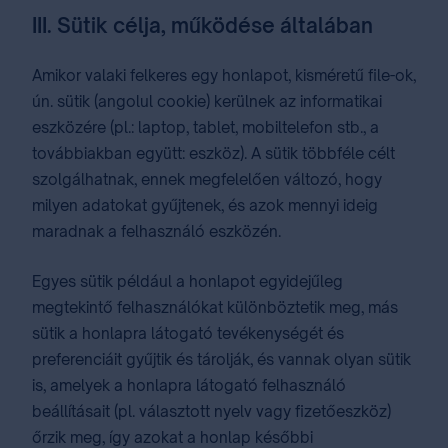
III. Sütik célja, működése általában
Amikor valaki felkeres egy honlapot, kisméretű file-ok,
ún. sütik (angolul cookie) kerülnek az informatikai
eszközére (pl.: laptop, tablet, mobiltelefon stb., a
továbbiakban együtt: eszköz). A sütik többféle célt
szolgálhatnak, ennek megfelelően változó, hogy
milyen adatokat gyűjtenek, és azok mennyi ideig
maradnak a felhasználó eszközén.
Egyes sütik például a honlapot egyidejűleg
megtekintő felhasználókat különböztetik meg, más
sütik a honlapra látogató tevékenységét és
preferenciáit gyűjtik és tárolják, és vannak olyan sütik
is, amelyek a honlapra látogató felhasználó
beállításait (pl. választott nyelv vagy fizetőeszköz)
őrzik meg, így azokat a honlap későbbi