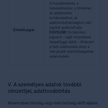
A hozzáféréshez, a
helyesbítéshez, a törléshez,
az adatkezelés
korlátozásához, az
adathordozhatósághoz való
jogokat gyakorolhatja
Érintetti jogok
FIGYELEM!
Ön bármikor
jogosult – saját helyzetével
összefüggő okból – tiltakozni
a fenti adatkezelés ellen a
fent jelzett elérhetőségeinek
valamelyikén.
V. A személyes adatok további
címzettjei, adattovábbítás
Amennyiben bíróság vagy más hatóság előtt eljárás