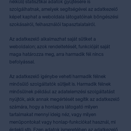
nélküli) statisztikai adatok gyűjtésére is
szolgálhatnak, amelyek segítségével az adatkezelő
képet kaphat a weboldala látogatóinak böngészési
szokásairól, felhasználói tapasztalatairól.
Az adatkezelő alkalmazhat saját sütiket a
weboldalon; azok rendeltetését, funkcióját saját
maga határozza meg, arra harmadik fél nincs
befolyással.
Az adatkezelő igénybe veheti harmadik félnek
minősülő szolgáltatók sütijeit is. Harmadik félnek
minősülnek például az adatelemzési szolgáltatást
nyújtók, akik annak megértését segítik az adatkezelő
számára, hogy a honlapra látogató milyen
tartalmakat mennyi ideig néz, vagy milyen
menüpontokat vagy honlap-funkciókat használ, mi
érdekli stb. Ezen adatok ismeretében az adatkezelő