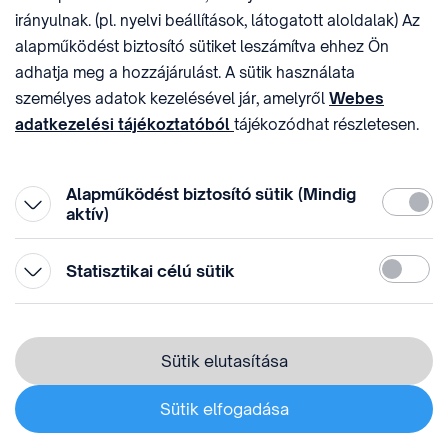
belső hálózatait a külső támadásoktól.
Az SZTNH
irányulnak. (pl. nyelvi beállítások, látogatott aloldalak) Az
által működtetett informatikai rendszerekhez,
alapműködést biztosító sütiket leszámítva ehhez Ön
adatbázisokhoz az elengedhetetlen külső elérést
adhatja meg a hozzájárulást. A sütik használata
titkosított adatkapcsolaton keresztül valósítja meg
személyes adatok kezelésével jár, amelyről
Webes
(VPN).
adatkezelési tájékoztatóból
tájékozódhat részletesen.
Hozzájárulását az oldal legalján található vonhatja vissza,
Az SZTNH mindent megtesz azért, hogy informatikai
a „Süti beállítások” módosításával.
Alapműködést biztosító sütik (Mindig
Kötelez
eszközei, szoftverei folyamatosan megfeleljenek a
aktív)
piaci működésben általánosan elfogadott
technológiai megoldásoknak.
Statiszti
Statisztikai célú sütik
Az SZTNH a fejlesztések során olyan rendszereket
alakít ki, amelyekben a naplózás révén
kontrollálhatók és nyomon követhetők a végzett
Sütik elutasítása
műveletek és észlelhetők a bekövetkezett incidensek
(például a jogosulatlan hozzáférés).
Sütik elfogadása