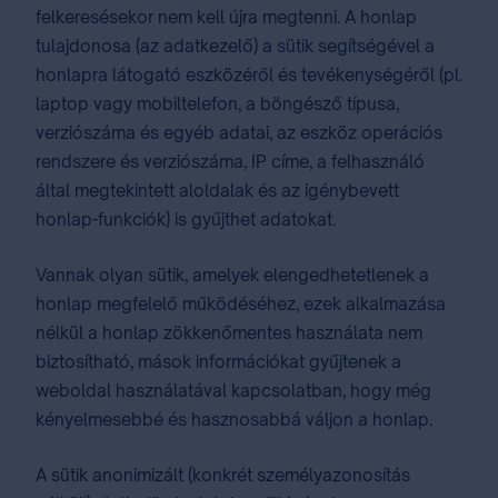
felkeresésekor nem kell újra megtenni. A honlap
tulajdonosa (az adatkezelő) a sütik segítségével a
honlapra látogató eszközéről és tevékenységéről (pl.
laptop vagy mobiltelefon, a böngésző típusa,
verziószáma és egyéb adatai, az eszköz operációs
rendszere és verziószáma, IP címe, a felhasználó
által megtekintett aloldalak és az igénybevett
honlap-funkciók) is gyűjthet adatokat.
Vannak olyan sütik, amelyek elengedhetetlenek a
honlap megfelelő működéséhez, ezek alkalmazása
nélkül a honlap zökkenőmentes használata nem
biztosítható, mások információkat gyűjtenek a
weboldal használatával kapcsolatban, hogy még
kényelmesebbé és hasznosabbá váljon a honlap.
A sütik anonimizált (konkrét személyazonosítás