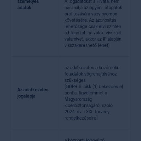
személyes
A logadatokat a Hivatal nem
adatok
használja az egyéni látogatók
profilozására vagy nyomon
követésére. Az azonosítás
lehetősége csak elvi szinten
áll fenn (pl. ha valaki visszaél
valamivel, akkor az IP alapján
visszakereshető lehet).
az adatkezelés a közérdekű
feladatok végrehajtásához
szükséges
[GDPR 6. cikk (1) bekezdés e)
Az adatkezelés
pontja, figyelemmel a
jogalapja
Magyarország
kiberbiztonságáról szóló
2024. évi LXIX. törvény
rendelkezéseire]
a központi loggyűjtő