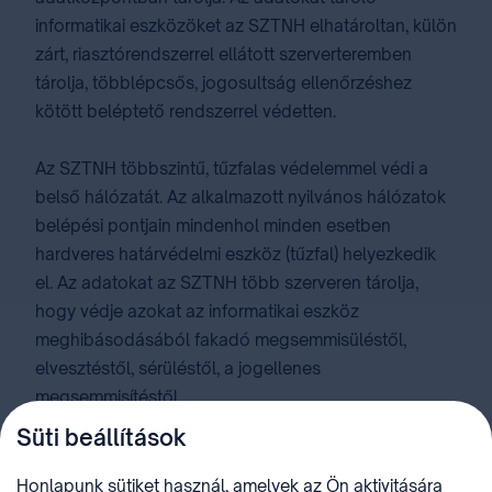
informatikai eszközöket az SZTNH elhatároltan, külön
zárt, riasztórendszerrel ellátott szerverteremben
tárolja, többlépcsős, jogosultság ellenőrzéshez
kötött beléptető rendszerrel védetten.
Az SZTNH többszintű, tűzfalas védelemmel védi a
belső hálózatát. Az alkalmazott nyilvános hálózatok
belépési pontjain mindenhol minden esetben
hardveres határvédelmi eszköz (tűzfal) helyezkedik
el. Az adatokat az SZTNH több szerveren tárolja,
hogy védje azokat az informatikai eszköz
meghibásodásából fakadó megsemmisüléstől,
elvesztéstől, sérüléstől, a jogellenes
megsemmisítéstől.
Süti beállítások
Az SZTNH többszintű, aktív, komplex kártékony
kódok elleni védelemmel (pl. vírusvédelem) védi a
Honlapunk sütiket használ, amelyek az Ön aktivitására