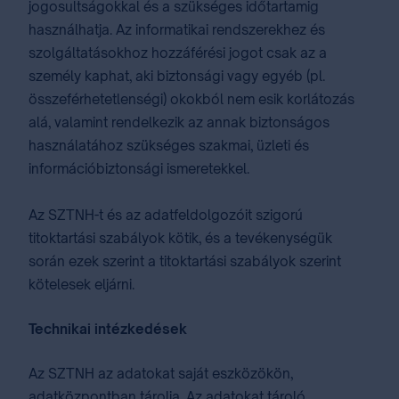
jogosultságokkal és a szükséges időtartamig
használhatja. Az informatikai rendszerekhez és
szolgáltatásokhoz hozzáférési jogot csak az a
személy kaphat, aki biztonsági vagy egyéb (pl.
összeférhetetlenségi) okokból nem esik korlátozás
alá, valamint rendelkezik az annak biztonságos
használatához szükséges szakmai, üzleti és
információbiztonsági ismeretekkel.
Az SZTNH-t és az adatfeldolgozóit szigorú
titoktartási szabályok kötik, és a tevékenységük
során ezek szerint a titoktartási szabályok szerint
kötelesek eljárni.
Technikai intézkedések
Az SZTNH az adatokat saját eszközökön,
adatközpontban tárolja. Az adatokat tároló