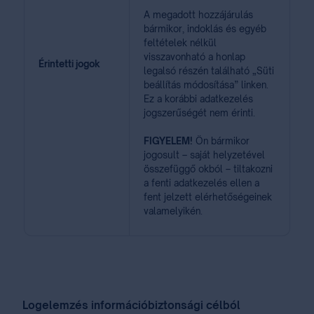
A megadott hozzájárulás
bármikor, indoklás és egyéb
feltételek nélkül
visszavonható a honlap
Érintetti jogok
legalsó részén található „Süti
beállítás módosítása” linken.
Ez a korábbi adatkezelés
jogszerűségét nem érinti.
FIGYELEM!
Ön bármikor
jogosult – saját helyzetével
összefüggő okból – tiltakozni
a fenti adatkezelés ellen a
fent jelzett elérhetőségeinek
valamelyikén.
Logelemzés információbiztonsági célból