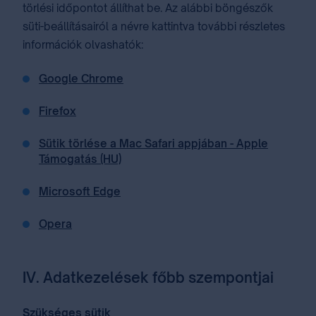
törlési időpontot állíthat be. Az alábbi böngészők
süti-beállításairól a névre kattintva további részletes
információk olvashatók:
Google Chrome
Firefox
Sütik törlése a Mac Safari appjában - Apple
Támogatás (HU)
Microsoft Edge
Opera
IV. Adatkezelések főbb szempontjai
Szükséges sütik