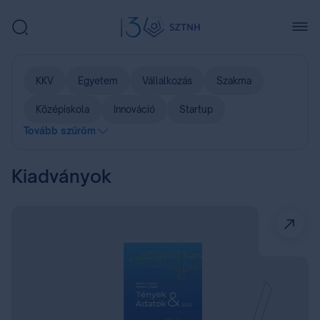
KKV
Egyetem
Vállalkozás
Szakma
Középiskola
Innováció
Startup
Tovább szűröm
Kiadványok