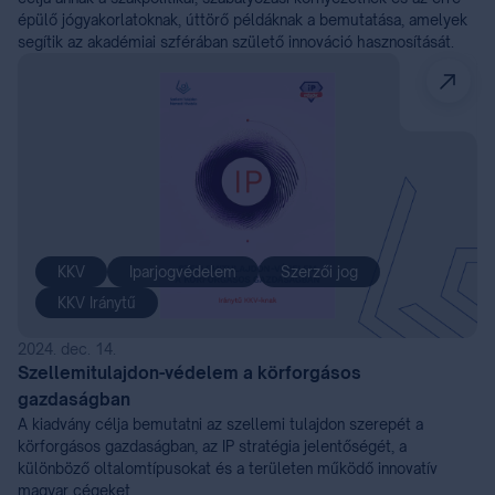
épülő jógyakorlatoknak, úttörő példáknak a bemutatása, amelyek
segítik az akadémiai szférában születő innováció hasznosítását.
KKV
Iparjogvédelem
Szerzői jog
KKV Iránytű
2024. dec. 14.
Szellemitulajdon-védelem a körforgásos
gazdaságban
A kiadvány célja bemutatni az szellemi tulajdon szerepét a
körforgásos gazdaságban, az IP stratégia jelentőségét, a
különböző oltalomtípusokat és a területen működő innovatív
magyar cégeket.