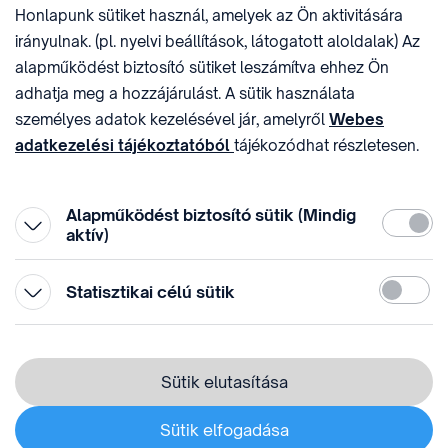
Honlapunk sütiket használ, amelyek az Ön aktivitására
sztnh@hipo.gov.hu
15311746-2-42
irányulnak. (pl. nyelvi beállítások, látogatott aloldalak) Az
CÍM
HIVATAL RÖVID NEVE
alapműködést biztosító sütiket leszámítva ehhez Ön
1081 Budapest II. János
SZTNHOPS, KRID:
adhatja meg a hozzájárulást. A sütik használata
Pál pápa tér 7.
174434905
KÖZÖSSÉGI MÉDIA
személyes adatok kezelésével jár, amelyről
Webes
adatkezelési tájékoztatóból
tájékozódhat részletesen.
Megtévesztő díjfizetési
Hozzájárulását az oldal legalján található vonhatja vissza,
felhívások
a „Süti beállítások” módosításával.
Alapműködést biztosító sütik (Mindig
Kötelez
aktív)
Statiszti
Statisztikai célú sütik
© 1996-2026 Szellemi Tulajdon Nemzeti Hivatala
Adatvédelem
⁣ ⁣
Sütik elutasítása
Webes adatkezelési tájékoztató
Sütik elfogadása
Süti beállítás módosítása