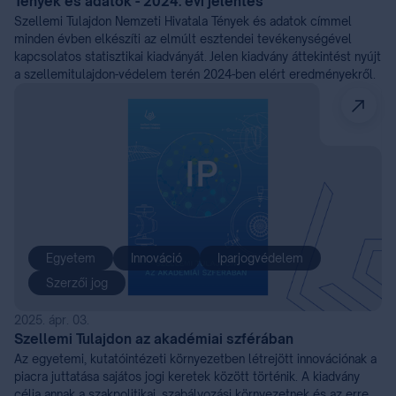
Tények és adatok - 2024. évi jelentés
Szellemi Tulajdon Nemzeti Hivatala Tények és adatok címmel
minden évben elkészíti az elmúlt esztendei tevékenységével
kapcsolatos statisztikai kiadványát. Jelen kiadvány áttekintést nyújt
a szellemitulajdon-védelem terén 2024-ben elért eredményekről.
Egyetem
Innováció
Iparjogvédelem
Szerzői jog
2025. ápr. 03.
Szellemi Tulajdon az akadémiai szférában
Az egyetemi, kutatóintézeti környezetben létrejött innovációnak a
piacra juttatása sajátos jogi keretek között történik. A kiadvány
célja annak a szakpolitikai, szabályozási környezetnek és az erre