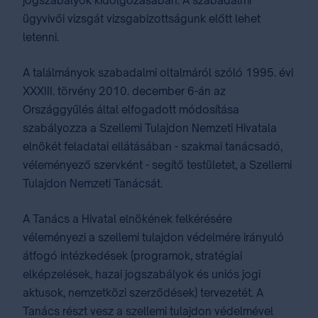
jogszabályok kidolgozásában.
A szabadalmi
ügyvivői vizsgát vizsgabizottságunk előtt lehet
letenni.
A találmányok szabadalmi oltalmáról szóló 1995. évi
XXXIII. törvény 2010. december 6-án az
Országgyűlés által elfogadott módosítása
szabályozza a Szellemi Tulajdon Nemzeti Hivatala
elnökét feladatai ellátásában - szakmai tanácsadó,
véleményező szervként - segítő testületet, a Szellemi
Tulajdon Nemzeti Tanácsát.
A Tanács a Hivatal elnökének felkérésére
véleményezi a szellemi tulajdon védelmére irányuló
átfogó intézkedések (programok, stratégiai
elképzelések, hazai jogszabályok és uniós jogi
aktusok, nemzetközi szerződések) tervezetét. A
Tanács részt vesz a szellemi tulajdon védelmével