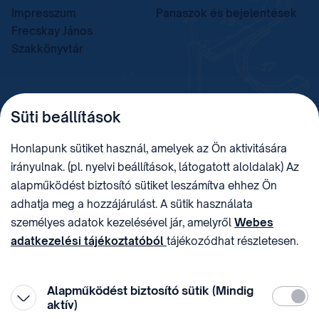
Impresszum
Panaszok és bejelentések
Frecskay János
Szakkönyvtár
TELEFON
LEVÉLCÍM
Süti beállítások
+36 (1) 312 4400
1438 Budapest, Pf. 415.
E-MAIL
ADÓSZÁM
Honlapunk sütiket használ, amelyek az Ön aktivitására
sztnh@hipo.gov.hu
15311746-2-42
irányulnak. (pl. nyelvi beállítások, látogatott aloldalak) Az
CÍM
HIVATAL RÖVID NEVE
alapműködést biztosító sütiket leszámítva ehhez Ön
1081 Budapest II. János
SZTNHOPS, KRID:
adhatja meg a hozzájárulást. A sütik használata
Pál pápa tér 7.
174434905
KÖZÖSSÉGI MÉDIA
személyes adatok kezelésével jár, amelyről
Webes
adatkezelési tájékoztatóból
tájékozódhat részletesen.
Megtévesztő díjfizetési
Hozzájárulását az oldal legalján található vonhatja vissza,
felhívások
a „Süti beállítások” módosításával.
Alapműködést biztosító sütik (Mindig
Kötelez
aktív)