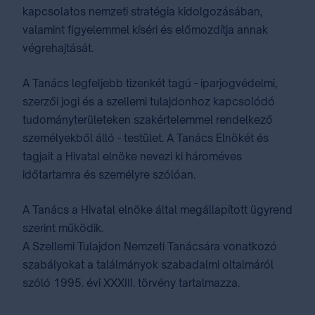
kapcsolatos nemzeti stratégia kidolgozásában,
valamint figyelemmel kíséri és előmozdítja annak
végrehajtását.
A Tanács legfeljebb tizenkét tagú - iparjogvédelmi,
szerzői jogi és a szellemi tulajdonhoz kapcsolódó
tudományterületeken szakértelemmel rendelkező
személyekből álló - testület. A Tanács Elnökét és
tagjait a Hivatal elnöke nevezi ki hároméves
időtartamra és személyre szólóan.
A Tanács a Hivatal elnöke által megállapított ügyrend
szerint működik.
A Szellemi Tulajdon Nemzeti Tanácsára vonatkozó
szabályokat a találmányok szabadalmi oltalmáról
szóló 1995. évi XXXIII. törvény tartalmazza.