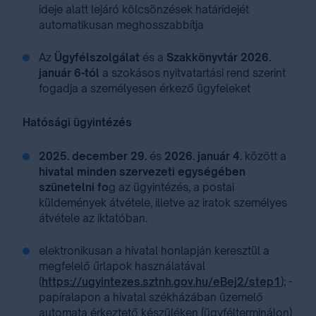
ideje alatt lejáró kölcsönzések határidejét
automatikusan meghosszabbítja
Az
Ügyfélszolgálat
és a
Szakkönyvtár
2026.
január 6-tól
a szokásos nyitvatartási rend szerint
fogadja a személyesen érkező ügyfeleket
Hatósági ügyintézés
2025. december 29.
és
2026. január 4.
között a
hivatal minden szervezeti egységében
szünetelni fo
g az ügyintézés, a postai
küldemények átvétele, illetve az iratok személyes
átvétele az iktatóban.
elektronikusan a hivatal honlapján keresztül a
megfelelő űrlapok használatával
(
https://ugyintezes.sztnh.gov.hu/eBej2/step1
); -
papíralapon a hivatal székházában üzemelő
automata érkeztető készüléken (ügyfélterminálon)