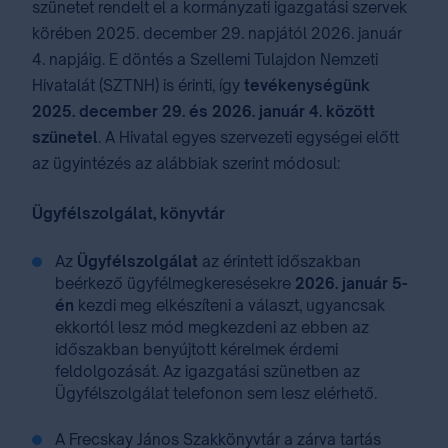
szünetet rendelt el a kormányzati igazgatási szervek
körében 2025. december 29.⁣⁣ napjától 2026. január
4. napjáig. E döntés a Szellemi Tulajdon Nemzeti
Hivatalát (SZTNH) is érinti, így
tevékenységünk
2025. december 29.⁣ és ⁣2026. január 4⁣⁣.⁣ között
szünetel
. A Hivatal egyes szervezeti egységei előtt
az ügyintézés az alábbiak szerint módosul:
Ügyfélszolgálat, könyvtár
Az
Ügyfélszolgálat
az érintett időszakban
beérkező ügyfélmegkeresésekre
2026. január 5-
én
kezdi meg elkészíteni a választ, ugyancsak
ekkortól lesz mód megkezdeni az ebben az
időszakban benyújtott kérelmek érdemi
feldolgozását. Az igazgatási szünetben az
Ügyfélszolgálat telefonon sem lesz elérhető.
A Frecskay János Szakkönyvtár a zárva tartás