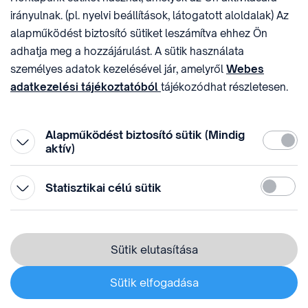
sztnh@hipo.gov.hu
15311746-2-42
irányulnak. (pl. nyelvi beállítások, látogatott aloldalak) Az
CÍM
HIVATAL RÖVID NEVE
alapműködést biztosító sütiket leszámítva ehhez Ön
1081 Budapest II. János
SZTNHOPS, KRID:
adhatja meg a hozzájárulást. A sütik használata
Pál pápa tér 7.
174434905
KÖZÖSSÉGI MÉDIA
személyes adatok kezelésével jár, amelyről
Webes
adatkezelési tájékoztatóból
tájékozódhat részletesen.
Megtévesztő díjfizetési
Hozzájárulását az oldal legalján található vonhatja vissza,
felhívások
a „Süti beállítások” módosításával.
Alapműködést biztosító sütik (Mindig
Kötelez
aktív)
Statiszti
Statisztikai célú sütik
© 1996-2026 Szellemi Tulajdon Nemzeti Hivatala
Adatvédelem
⁣ ⁣
Sütik elutasítása
Webes adatkezelési tájékoztató
Sütik elfogadása
Süti beállítás módosítása