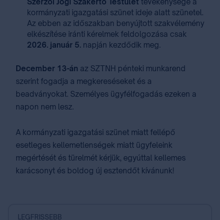
Szerzői Jogi Szakértő Testület
tevékenysége a
kormányzati igazgatási szünet ideje alatt szünetel.
Az ebben az időszakban benyújtott szakvélemény
elkészítése iránti kérelmek feldolgozása csak
2026. január 5.
napján kezdődik meg.
December 13-án
az SZTNH pénteki munkarend
szerint fogadja a megkereséseket és a
beadványokat. Személyes ügyfélfogadás ezeken a
napon nem lesz.
A kormányzati igazgatási szünet miatt fellépő
esetleges kellemetlenségek miatt ügyfeleink
megértését és türelmét kérjük, egyúttal kellemes
karácsonyt és boldog új esztendőt kívánunk!
LEGFRISSEBB