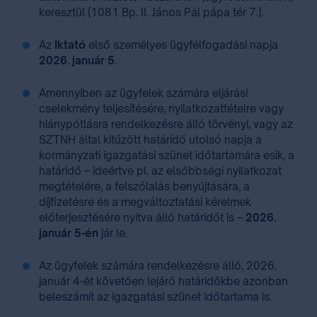
keresztül (1081 Bp. II. János Pál pápa tér 7.).
Az
Iktató
első személyes ügyfélfogadási napja
2026. január 5
.
Amennyiben az ügyfelek számára eljárási
cselekmény teljesítésére, nyilatkozattételre vagy
hiánypótlásra rendelkezésre álló törvényi, vagy az
SZTNH által kitűzött határidő utolsó napja a
kormányzati igazgatási szünet időtartamára esik, a
határidő – ideértve pl. az elsőbbségi nyilatkozat
megtételére, a felszólalás benyújtására, a
díjfizetésre és a megváltoztatási kérelmek
előterjesztésére nyitva álló határidőt is –
2026.
január 5-én
jár le.
Az ügyfelek számára rendelkezésre álló, 2026.
január 4-ét követően lejáró határidőkbe azonban
beleszámít az igazgatási szünet időtartama is.