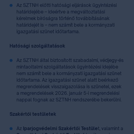
Az SZTNH előtti hatósági eljárások ügyintézési
határidejébe – ideértve a megváltoztatási
kérelmek bíróságra történő továbbításának
határidejét is – nem számít bele a kormányzati
igazgatási szünet időtartama.
Hatósági szolgáltatások
Az SZTNH által biztosított szabadalmi, védjegy-és
mintaoltalmi szolgáltatások ügyintézési idejébe
nem számít bele a kormányzati igazgatási szünet
időtartama. Az igazgatási szünet alatt beérkező
megrendelések visszaigazolása is szünetel, ezek
a megrendelések 2026. január 5-i megrendelési
nappal fognak az SZTNH rendszerébe bekerülni.
Szakértői testületek
Az
Iparjogvédelmi Szakértői Testüle
t, valamint a