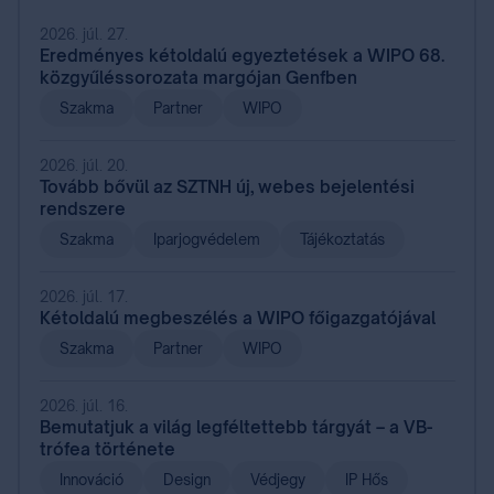
2026. júl. 27.
Eredményes kétoldalú egyeztetések a WIPO 68.
közgyűléssorozata margójan Genfben
Szakma
Partner
WIPO
2026. júl. 20.
Tovább bővül az SZTNH új, webes bejelentési
rendszere
Szakma
Iparjogvédelem
Tájékoztatás
2026. júl. 17.
Kétoldalú megbeszélés a WIPO főigazgatójával
Szakma
Partner
WIPO
2026. júl. 16.
Bemutatjuk a világ legféltettebb tárgyát – a VB-
trófea története
Innováció
Design
Védjegy
IP Hős