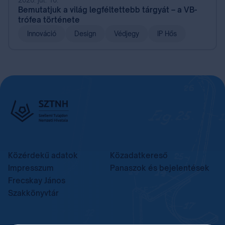
Bemutatjuk a világ legféltettebb tárgyát – a VB-
trófea története
Innováció
Design
Védjegy
IP Hős
Közérdekű adatok
Közadatkereső
Impresszum
Panaszok és bejelentések
Frecskay János
Szakkönyvtár