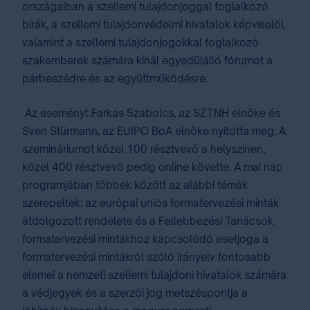
országaiban a szellemi tulajdonjoggal foglalkozó
bírák, a szellemi tulajdonvédelmi hivatalok képviselői,
valamint a szellemi tulajdonjogokkal foglalkozó
szakemberek számára kínál egyedülálló fórumot a
párbeszédre és az együttműködésre.
Az eseményt Farkas Szabolcs, az SZTNH elnöke és
Sven Stürmann, az EUIPO BoA elnöke nyitotta meg. A
szemináriumot közel 100 résztvevő a helyszínen,
közel 400 résztvevő pedig online követte. A mai nap
programjában többek között az alábbi témák
szerepeltek: az európai uniós formatervezési minták
átdolgozott rendelete és a Fellebbezési Tanácsok
formatervezési mintákhoz kapcsolódó esetjoga a
formatervezési mintákról szóló irányelv fontosabb
elemei a nemzeti szellemi tulajdoni hivatalok számára
a védjegyek és a szerzői jog metszéspontja a