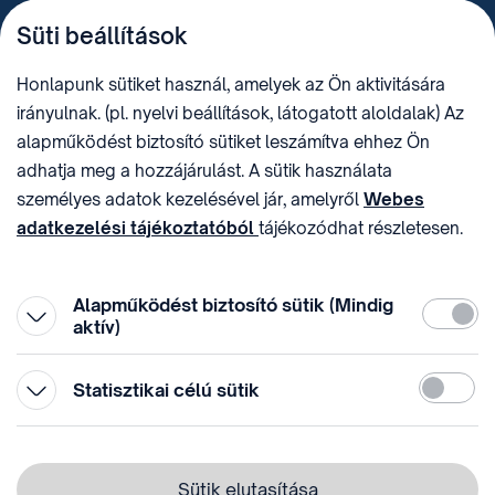
TELEFON
LEVÉLCÍM
Süti beállítások
+36 (1) 312 4400
1438 Budapest, Pf. 415.
E-MAIL
ADÓSZÁM
Honlapunk sütiket használ, amelyek az Ön aktivitására
sztnh@hipo.gov.hu
15311746-2-42
irányulnak. (pl. nyelvi beállítások, látogatott aloldalak) Az
CÍM
HIVATAL RÖVID NEVE
alapműködést biztosító sütiket leszámítva ehhez Ön
1081 Budapest II. János
SZTNHOPS, KRID:
adhatja meg a hozzájárulást. A sütik használata
Pál pápa tér 7.
174434905
KÖZÖSSÉGI MÉDIA
személyes adatok kezelésével jár, amelyről
Webes
adatkezelési tájékoztatóból
tájékozódhat részletesen.
Megtévesztő díjfizetési
Hozzájárulását az oldal legalján található vonhatja vissza,
felhívások
a „Süti beállítások” módosításával.
Alapműködést biztosító sütik (Mindig
Kötelez
aktív)
Statiszti
Statisztikai célú sütik
© 1996-2026 Szellemi Tulajdon Nemzeti Hivatala
Adatvédelem
⁣ ⁣
Sütik elutasítása