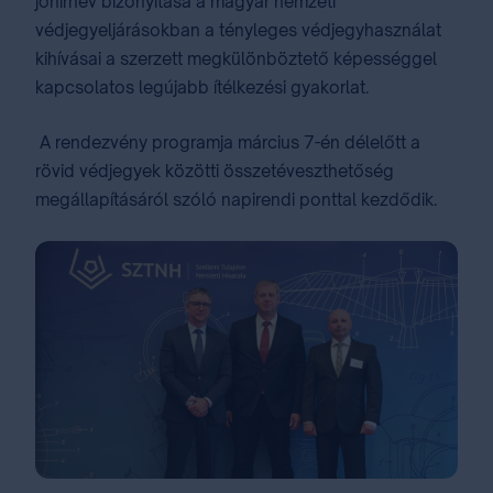
jóhírnév bizonyítása a magyar nemzeti
védjegyeljárásokban a tényleges védjegyhasználat
kihívásai a szerzett megkülönböztető képességgel
kapcsolatos legújabb ítélkezési gyakorlat.
A rendezvény programja március 7-én délelőtt a
rövid védjegyek közötti összetéveszthetőség
megállapításáról szóló napirendi ponttal kezdődik.