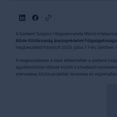
A Szellemi Tulajdon Világszervezete (World Intellectu
Albán Köztársaság Iparjogvédelmi Főigazgatósága (G
megbeszélést folytatott 2025. július 11-én, Genfben.
A megbeszélésen a felek áttekintették a szellemi tula
együttműködés többek között a következő területekre
szervezése, közös projektek tervezése és végrehajtása