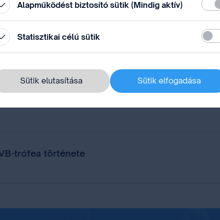
 68. közgyűléssorozata margójan Genfben
Köte
Alapműködést biztosító sütik (Mindig aktív)
Stati
Statisztikai célú sütik
i rendszere
Sütik elutasítása
Sütik elfogadása
ával
 VB-trófea története