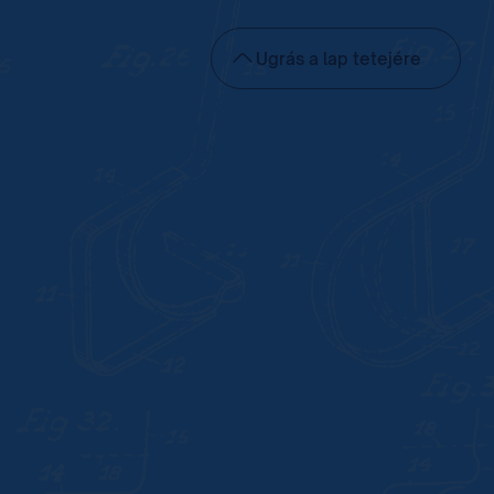
Ugrás a lap tetejére