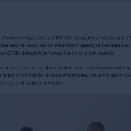
al Property Organization, WIPO) 66. közgyűléssorozata alatt a
eneral Directorate of Industrial Property of the Republic 
 Az SZTNH delegációját Farkas Szabolcs elnök vezette.
jdonnal kapcsolatos fejleményeket, majd a két hivatalvezető E
 terjed ki: információ- és tapasztalatcsere, szellemtulajdon
 a szellemi tulajdon területén.