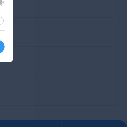
lező
sztikai