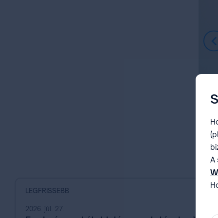
S
Ho
(p
bi
Item
1
A 
of
W
4
Ho
LEGFRISSEBB
be
2026. júl. 27.