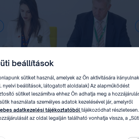
üti beállítások
nlapunk sütiket használ, amelyek az Ön aktivitására irányulnak
l. nyelvi beállítások, látogatott aloldalak) Az alapműködést
ztosító sütiket leszámítva ehhez Ön adhatja meg a hozzájárulás
sütik használata személyes adatok kezelésével jár, amelyről
ebes adatkezelési tájékoztatóból
tájékozódhat részletesen.
zzájárulását az oldal legalján található vonhatja vissza, a „Süt
állítások” módosításával.