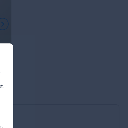
.
t.
i