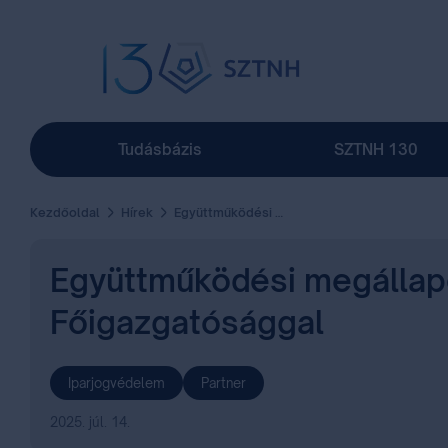
Tudásbázis
SZTNH 130
Kezdőoldal
Hírek
Együttműködési megállapodás aláírása az Albán Köztársaság Iparjogvédelmi Főigazgatósággal
Együttműködési megállapo
Főigazgatósággal
Iparjogvédelem
Partner
2025. júl. 14.