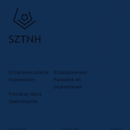
Közérdekű adatok
Közadatkereső
Impresszum
Panaszok és
bejelentések
Frecskay János
Szakkönyvtár
TELEFON
LEVÉLCÍM
E-MAIL