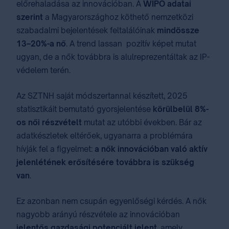
előrehaladása az innovációban. A
WIPO adatai
szerint
a Magyarországhoz köthető nemzetközi
szabadalmi bejelentések feltalálóinak
mindössze
13–20%-a nő
. A trend lassan​ ​ pozitív képet mutat
ugyan​, de a nők továbbra is alulreprezentáltak az IP-
védelem terén.
Az SZTNH saját módszertannal készített, 2025
statisztikáit bemutató gyorsjelentése
körülbelül 8%-
os ​női részvételt
mutat az utóbbi években. Bár az
adatkészletek eltérőek, ugyanarra a problémára
hívják fel a figyelmet:
a nők innovációban való aktív
jelenlétének erősítésére továbbra is szükség
van
.
Ez azonban nem csupán egyenlőségi kérdés. A nők
nagyobb arányú részvétele az innovációban
jelentős gazdasági potenciált jelent
, amely