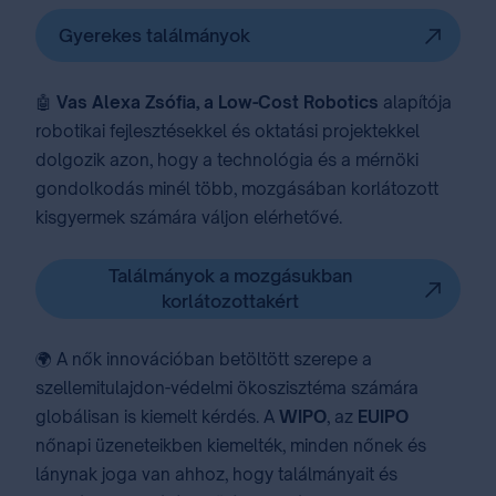
Gyerekes találmányok
🤖
Vas Alexa Zsófia, a Low-Cost Robotics
alapítója
robotikai fejlesztésekkel és oktatási projektekkel
dolgozik azon, hogy a technológia és a mérnöki
gondolkodás minél több, mozgásában korlátozott
kisgyermek számára váljon elérhetővé.
Találmányok a mozgásukban
korlátozottakért
🌍 A nők innovációban betöltött szerepe a
szellemitulajdon-védelmi ökoszisztéma számára
globálisan is kiemelt kérdés. A
WIPO
, az
EUIPO
nőnapi üzeneteikben kiemelték, minden nőnek és
lánynak joga van ahhoz, hogy találmányait és