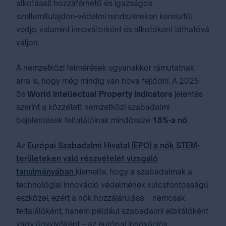
alkotásait hozzáférhető és igazságos
szellemitulajdon-védelmi rendszereken keresztül
védje, valamint innovátorként és alkotóként láthatóvá
váljon.
A nemzetközi felmérések ugyanakkor rámutatnak
arra is, hogy még mindig van hova fejlődni. A 2025-
ös
World Intellectual Property Indicators
jelentés
szerint a közzétett nemzetközi szabadalmi
bejelentések feltalálóinak mindössze
18%-a nő
.
Az
Európai Szabadalmi Hivatal (EPO) a nők STEM-
területeken való részvételét vizsgáló
tanulmányában
kiemelte, hogy a szabadalmak a
technológiai innováció védelmének kulcsfontosságú
eszközei, ezért a nők hozzájárulása – nemcsak
feltalálóként, hanem például szabadalmi elbírálóként
vagy ügyvivőként – az európai innovációs