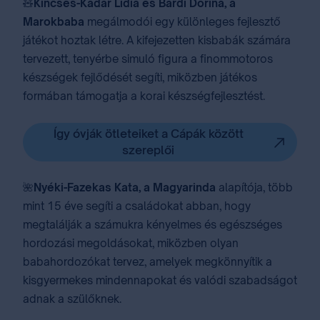
🧸
Kincses-Kádár Lídia és Bárdi Dorina, a
Marokbaba
megálmodói egy különleges fejlesztő
játékot hoztak létre. A kifejezetten kisbabák számára
tervezett, tenyérbe simuló figura a finommotoros
készségek fejlődését segíti, miközben játékos
formában támogatja a korai készségfejlesztést.
Így óvják ötleteiket a Cápák között
szereplői
🌺
Nyéki-Fazekas Kata, a Magyarinda
alapítója​, ​több
mint 15 éve segíti a családokat abban, hogy
megtalálják a számukra kényelmes és egészséges
hordozási megoldásokat, miközben olyan
babahordozókat tervez, amelyek megkönnyítik a
kisgyermekes mindennapokat és valódi szabadságot
adnak a szülőknek.