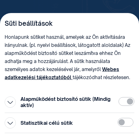
TELEFON
LEVÉLCÍM
Süti beállítások
+36 (1) 312 4400
1438 Budapest, Pf. 415.
E-MAIL
ADÓSZÁM
Honlapunk sütiket használ, amelyek az Ön aktivitására
sztnh@hipo.gov.hu
15311746-2-42
irányulnak. (pl. nyelvi beállítások, látogatott aloldalak) Az
CÍM
HIVATAL RÖVID NEVE
alapműködést biztosító sütiket leszámítva ehhez Ön
1081 Budapest II. János
SZTNHOPS, KRID:
adhatja meg a hozzájárulást. A sütik használata
Pál pápa tér 7.
174434905
KÖZÖSSÉGI MÉDIA
személyes adatok kezelésével jár, amelyről
Webes
adatkezelési tájékoztatóból
tájékozódhat részletesen.
Megtévesztő díjfizetési
Hozzájárulását az oldal legalján található vonhatja vissza,
felhívások
a „Süti beállítások” módosításával.
Alapműködést biztosító sütik (Mindig
Kötelez
aktív)
Statiszti
Statisztikai célú sütik
© 1996-2026 Szellemi Tulajdon Nemzeti Hivatala