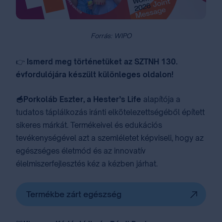
Forrás: WIPO
👉
Ismerd meg történetüket az SZTNH 130.
évfordulójára készült különleges oldalon!
🥣Porkoláb Eszter, a Hester’s Life
alapítója a
tudatos táplálkozás iránti elkötelezettségéből épített
sikeres márkát. Termékeivel és edukációs
tevékenységével azt a szemléletet képviseli, hogy az
egészséges életmód és az innovatív
élelmiszerfejlesztés kéz a kézben járhat.
Termékbe zárt egészség