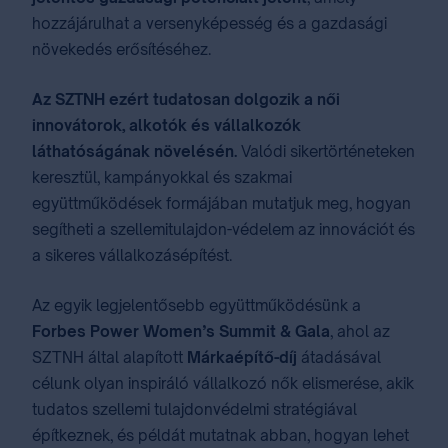
hozzájárulhat a versenyképesség és a gazdasági
növekedés erősítéséhez.
Az SZTNH ezért tudatosan dolgozik a női
innovátorok, alkotók és vállalkozók
láthatóságának növelésén.
Valódi sikertörténeteken​
keresztül, kampányok​kal​ és szakmai
együttműködések​ ​formájában mutatjuk meg, hogyan
segítheti a szellemitulajdon-védelem az innovációt és
a sikeres vállalkozásépítést.
Az egyik legjelentősebb együttműködésünk a
Forbes Power Women’s Summit & Gala
, ahol az
SZTNH által alapított
Márkaépítő-díj
átadásával
célunk olyan inspiráló vállalkozó​ nők elismerése, akik
tudatos szellemi tulajdonvédelmi stratégiával
építkeznek, és példát mutatnak abban, hogyan lehet