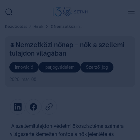
Kezdőoldal
Hírek
🌷Nemzetközi nőnap – nők a szellemi tulajdon világában
🌷Nemzetközi nőnap – nők a szellemi
tulajdon világában
Innováció
Iparjogvédelem
Szerzői jog
2026. már. 08.
A szellemitulajdon-védelmi ökoszisztéma számára
világszerte kiemelten fontos a nők jelenléte és