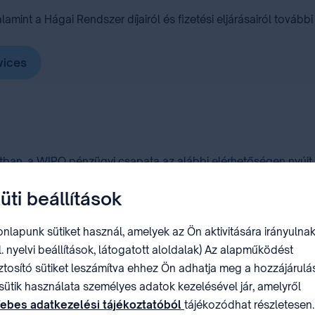
mint a Hágai Rendszer díjairól és fizetési eljárásairól további
vices
tban, a WIPO pénzügyi csapata az alábbi elérhetőségen nyújt 
üti beállítások
ea=finance
nlapunk sütiket használ, amelyek az Ön aktivitására irányulnak
l. nyelvi beállítások, látogatott aloldalak) Az alapműködést
tők el:
ztosító sütiket leszámítva ehhez Ön adhatja meg a hozzájárulás
sütik használata személyes adatok kezelésével jár, amelyről
ebes adatkezelési tájékoztatóból
tájékozódhat részletesen.