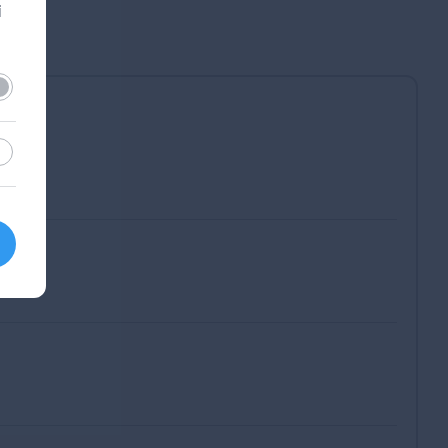
i
lező
sztikai