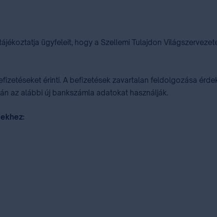
ájékoztatja ügyfeleit, hogy a Szellemi Tulajdon Világszervezet
izetéseket érinti. A befizetések zavartalan feldolgozása érdek
rán az alábbi új bankszámla adatokat használják.
sekhez: