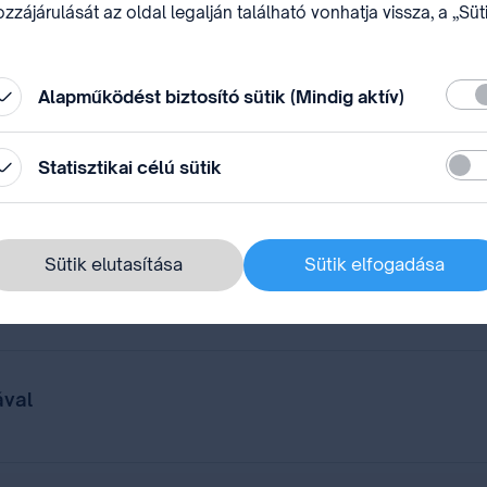
zzájárulását az oldal legalján található vonhatja vissza, a „Süt
állítások” módosításával.
Köte
Alapműködést biztosító sütik (Mindig aktív)
Stati
Statisztikai célú sütik
 68. közgyűléssorozata margójan Genfben
Sütik elutasítása
Sütik elfogadása
i rendszere
ával