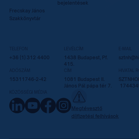
bejelentések
Frecskay János
Szakkönyvtár
TELEFON
LEVÉLCÍM
E-MAIL
+36 (1) 312 4400
1438 Budapest, Pf.
sztnh@hi
415.
ADÓSZÁM
CÍM
HIVATAL 
15311746-2-42
1081 Budapest II.
SZTNHOP
János Pál pápa tér 7.
174434
KÖZÖSSÉGI MÉDIA
Megtévesztő
díjfizetési felhívások