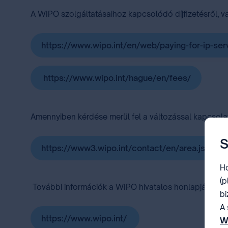
A WIPO szolgáltatásaihoz kapcsolódó díjfizetésről, vala
https://www.wipo.int/en/web/paying-for-ip-ser
https://www.wipo.int/hague/en/fees/
Amennyiben kérdése merül fel a változással kapcsola
S
https://www3.wipo.int/contact/en/area.jsp?ar
Ho
(p
További információk a WIPO hivatalos honlapján érhe
bi
A 
https://www.wipo.int/
W