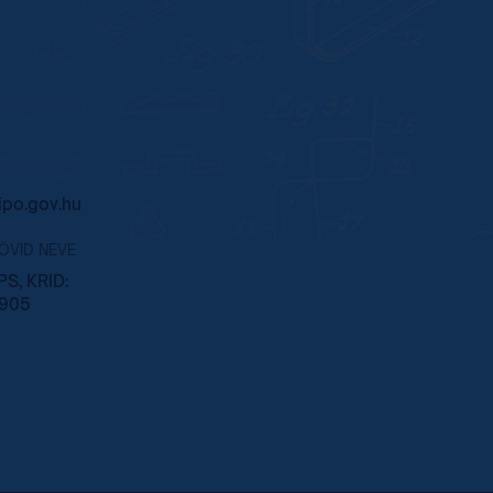
po.gov.hu
RÖVID NEVE
S, KRID:
905