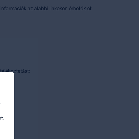
 információk az alábbi linkeken érhetők el:
tájékoztatást:
.
t.