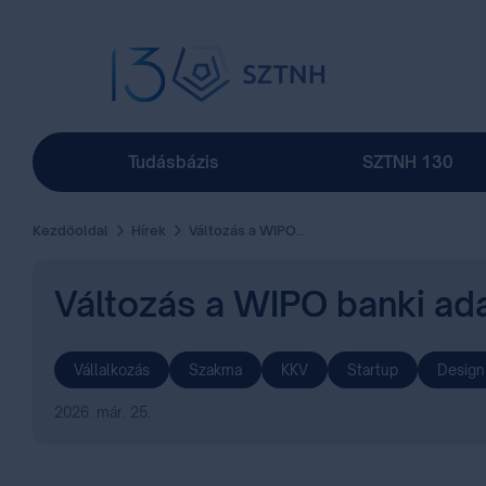
Tudásbázis
SZTNH 130
Kezdőoldal
Hírek
Változás a WIPO banki adataiban – tájékoztató a Hágai Rendszer befizetéseiről
Változás a WIPO banki ada
Vállalkozás
Szakma
KKV
Startup
Design
2026. már. 25.