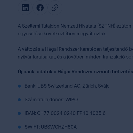
A Szellemi Tulajdon Nemzeti Hivatala (SZTNH) ezúton t
egyesülése következtében megváltoztak.
A változás a Hágai Rendszer keretében teljesítendő bef
nyilvántartásaikat, és a jövőben minden tranzakció so
Új banki adatok a Hágai Rendszer szerinti befizeté
Bank: UBS Switzerland AG, Zürich, Svájc
Számlatulajdonos: WIPO
IBAN: CH77 0024 0240 FP10 1035 6
SWIFT: UBSWCHZH80A