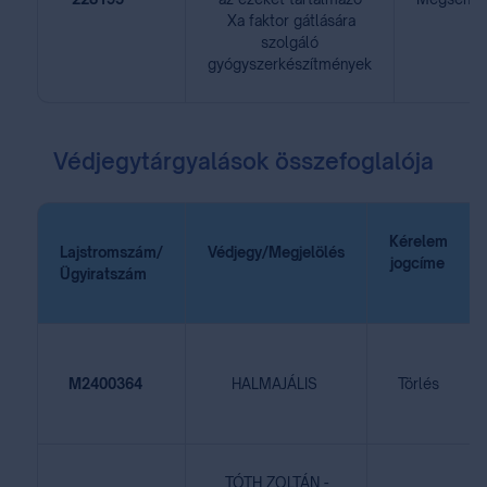
Xa faktor gátlására
szolgáló
gyógyszerkészítmények
Védjegytárgyalások összefoglalója
Kérelem
Lajstromszám/
Védjegy/Megjelölés
jogcíme
⁣Ügyiratszám
⁣ ⁣
⁣ ⁣ ⁣
⁣ ⁣
⁣ ⁣
M2400364
⁣ ⁣
⁣ ⁣
HALMAJÁLIS⁣ ⁣
Törlés
TÓTH ZOLTÁN -