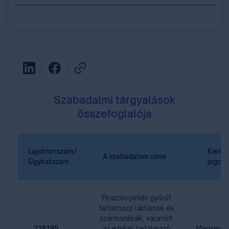
Szabadalmi tárgyalások
összefoglalója
Lajstromszám/
Kérel
A szabadalom címe
⁣ ⁣
⁣Ügyiratszám
⁣ ⁣
jogcí
Pirazolo-piridin gyűrűt
tartalmazó laktámok és
származékaik, valamint
⁣ ⁣
228195
⁣ ⁣
⁣ ⁣
az ezeket tartalmazó
Megsemmi