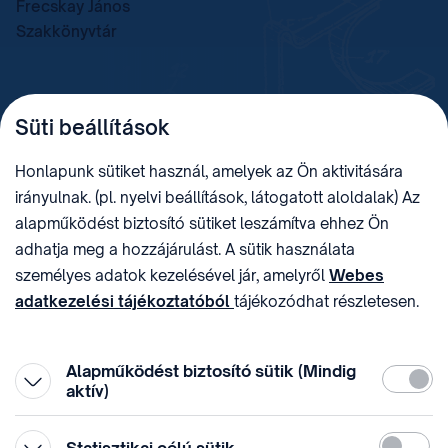
Frecskay János
Szakkönyvtár
TELEFON
LEVÉLCÍM
Süti beállítások
+36 (1) 312 4400
1438 Budapest, Pf. 415.
E-MAIL
ADÓSZÁM
Honlapunk sütiket használ, amelyek az Ön aktivitására
sztnh@hipo.gov.hu
15311746-2-42
irányulnak. (pl. nyelvi beállítások, látogatott aloldalak) Az
CÍM
HIVATAL RÖVID NEVE
alapműködést biztosító sütiket leszámítva ehhez Ön
1081 Budapest II. János
SZTNHOPS, KRID:
adhatja meg a hozzájárulást. A sütik használata
Pál pápa tér 7.
174434905
KÖZÖSSÉGI MÉDIA
személyes adatok kezelésével jár, amelyről
Webes
adatkezelési tájékoztatóból
tájékozódhat részletesen.
Megtévesztő díjfizetési
Hozzájárulását az oldal legalján található vonhatja vissza,
felhívások
a „Süti beállítások” módosításával.
Alapműködést biztosító sütik (Mindig
Kötelez
aktív)
Statiszti