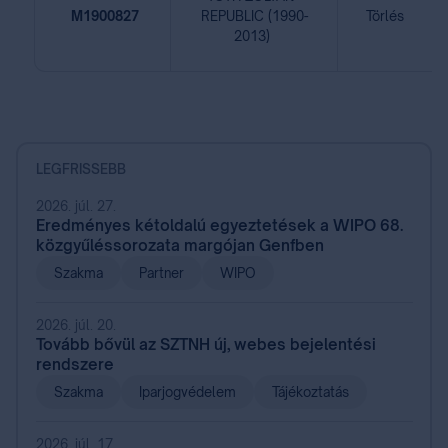
⁣ ⁣
⁣ ⁣
M1900827
⁣ ⁣
REPUBLIC (1990-
Törlés
2013)
⁣ ⁣
LEGFRISSEBB
2026. júl. 27.
Eredményes kétoldalú egyeztetések a WIPO 68.
közgyűléssorozata margójan Genfben
Szakma
Partner
WIPO
2026. júl. 20.
Tovább bővül az SZTNH új, webes bejelentési
rendszere
Szakma
Iparjogvédelem
Tájékoztatás
2026. júl. 17.