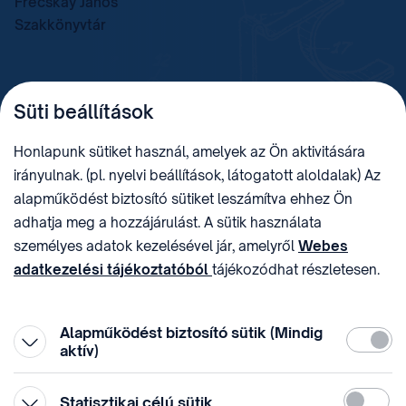
Frecskay János
Szakkönyvtár
TELEFON
LEVÉLCÍM
Süti beállítások
+36 (1) 312 4400
1438 Budapest, Pf. 415.
E-MAIL
ADÓSZÁM
Honlapunk sütiket használ, amelyek az Ön aktivitására
sztnh@hipo.gov.hu
15311746-2-42
irányulnak. (pl. nyelvi beállítások, látogatott aloldalak) Az
CÍM
HIVATAL RÖVID NEVE
alapműködést biztosító sütiket leszámítva ehhez Ön
1081 Budapest II. János
SZTNHOPS, KRID:
adhatja meg a hozzájárulást. A sütik használata
Pál pápa tér 7.
174434905
KÖZÖSSÉGI MÉDIA
személyes adatok kezelésével jár, amelyről
Webes
adatkezelési tájékoztatóból
tájékozódhat részletesen.
Megtévesztő díjfizetési
Hozzájárulását az oldal legalján található vonhatja vissza,
felhívások
a „Süti beállítások” módosításával.
Alapműködést biztosító sütik (Mindig
Kötelez
aktív)
Statiszti
Statisztikai célú sütik