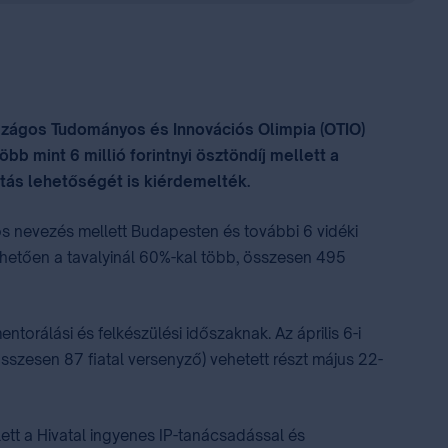
rszágos Tudományos és Innovációs Olimpia (OTIO)
öbb mint 6 millió forintnyi ösztöndíj mellett a
utás lehetőségét is kiérdemelték.
os nevezés mellett Budapesten és további 6 vidéki
nhetően a tavalyinál 60%-kal több, összesen 495
orálási és felkészülési időszaknak. Az április 6-i
sszesen 87 fiatal versenyző) vehetett részt május 22-
ett a Hivatal ingyenes IP-tanácsadással és