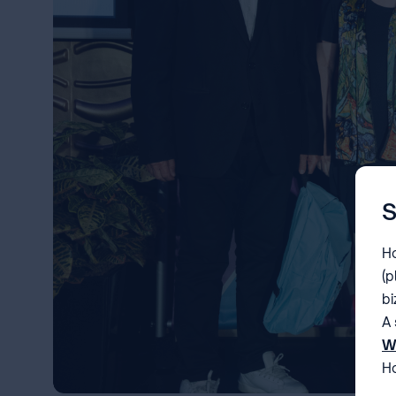
S
Ho
(p
bi
A 
W
Ho
be