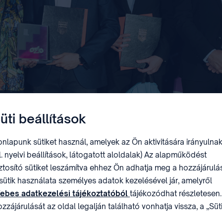
üti beállítások
nlapunk sütiket használ, amelyek az Ön aktivitására irányulnak
l. nyelvi beállítások, látogatott aloldalak) Az alapműködést
ztosító sütiket leszámítva ehhez Ön adhatja meg a hozzájárulás
sütik használata személyes adatok kezelésével jár, amelyről
ebes adatkezelési tájékoztatóból
tájékozódhat részletesen.
zzájárulását az oldal legalján található vonhatja vissza, a „Süt
állítások” módosításával.