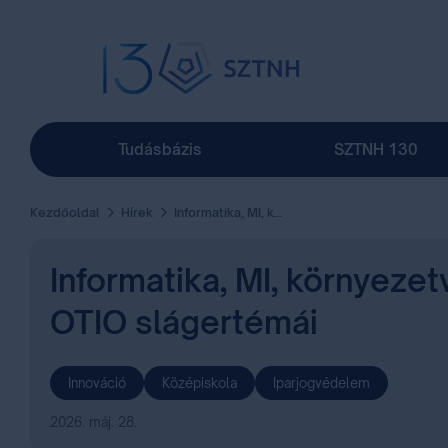
Tudásbázis
SZTNH 130
Kezdőoldal
Hírek
Informatika, MI, környezetvédelem, egészséges életmód – ezek voltak az idei OTIO slágertémái
Informatika, MI, környeze
OTIO slágertémái
Innováció
Középiskola
Iparjogvédelem
2026. máj. 28.