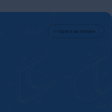
Ugrás a lap tetejére