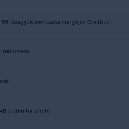
 68. közgyűléssorozata margójan Genfben
i rendszere
ával
 VB-trófea története