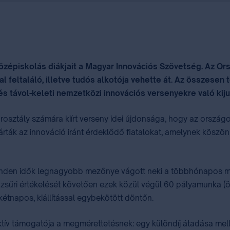
középiskolás diákjait a Magyar Innovációs Szövetség. Az O
l feltaláló, illetve tudós alkotója vehette át. Az összesen t
s távol-keleti nemzetközi innovációs versenyekre való kij
osztály számára kiírt verseny idei újdonsága, hogy az ország
rták az innováció iránt érdeklődő fiatalokat, amelynek köszö
minden idők legnagyobb mezőnye vágott neki a többhónapos ment
 zsűri értékelését követően ezek közül végül 60 pályamunka (ö
tnapos, kiállítással egybekötött döntőn. ⁣
tív támogatója a megmérettetésnek: egy különdíj átadása mell