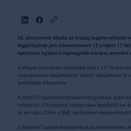
35. alkalommal díjazta az ország leginnovatívabb 
legjobbjainak járó elismeréseket 12 projekt 17 fiata
nyertesek egyben a legnagyobb európai, amerikai é
A Magyar Innovációs Szövetség által a 14-19 éves kor
nagyvárosban megrendezett területi válogatókon is vá
jelentkezés érkezett be. ⁣
A zsűri 237 pályázatot javasolt kidolgozásra, ezzel 
határidőre 179 pályázat kidolgozása fejeződött be. A
én és május 23-án a BME I épületében megrendezett ké
A Szellemi Tulajdon Nemzeti Hivatala minden évben ak