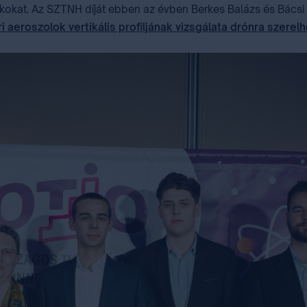
ákokat. Az SZTNH díját ebben az évben Berkes Balázs és Bácsi
i aeroszolok vertikális profiljának vizsgálata drónra szer