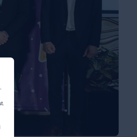
.
t.
i