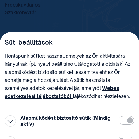
Frecskay János
Szakkönyvtár
TELEFON
LEVÉLCÍM
Süti beállítások
+36 (1) 312 4400
1438 Budapest, Pf. 415.
E-MAIL
ADÓSZÁM
Honlapunk sütiket használ, amelyek az Ön aktivitására
sztnh@hipo.gov.hu
15311746-2-42
irányulnak. (pl. nyelvi beállítások, látogatott aloldalak) Az
CÍM
HIVATAL RÖVID NEVE
alapműködést biztosító sütiket leszámítva ehhez Ön
1081 Budapest II. János
SZTNHOPS, KRID:
adhatja meg a hozzájárulást. A sütik használata
Pál pápa tér 7.
174434905
KÖZÖSSÉGI MÉDIA
személyes adatok kezelésével jár, amelyről
Webes
adatkezelési tájékoztatóból
tájékozódhat részletesen.
Megtévesztő díjfizetési
Hozzájárulását az oldal legalján található vonhatja vissza,
felhívások
a „Süti beállítások” módosításával.
Alapműködést biztosító sütik (Mindig
Kötelez
aktív)