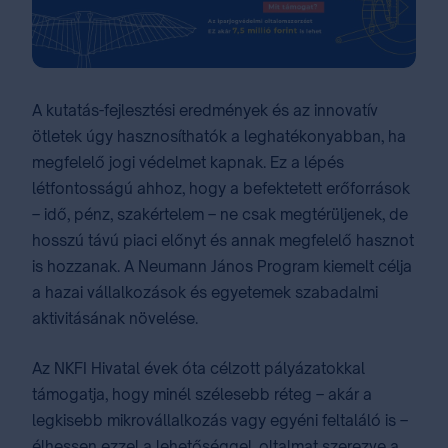
A kutatás-fejlesztési eredmények és az innovatív
ötletek úgy hasznosíthatók a leghatékonyabban, ha
megfelelő jogi védelmet kapnak. Ez a lépés
létfontosságú ahhoz, hogy a befektetett erőforrások
– idő, pénz, szakértelem – ne csak megtérüljenek, de
hosszú távú piaci előnyt és annak megfelelő hasznot
is hozzanak. A Neumann János Program kiemelt célja
a hazai vállalkozások és egyetemek szabadalmi
aktivitásának növelése.
Az NKFI Hivatal évek óta célzott pályázatokkal
támogatja, hogy minél szélesebb réteg – akár a
legkisebb mikrovállalkozás vagy egyéni feltaláló is –
élhessen ezzel a lehetőséggel, oltalmat szerezve a