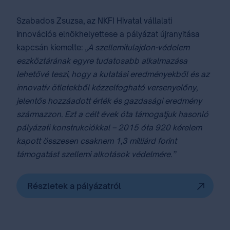
Szabados Zsuzsa, az NKFI Hivatal vállalati
innovációs elnökhelyettese a pályázat újranyitása
kapcsán kiemelte:
„A szellemitulajdon-védelem
eszköztárának egyre tudatosabb alkalmazása
lehetővé teszi, hogy a kutatási eredményekből és az
innovatív ötletekből kézzelfogható versenyelőny,
jelentős hozzáadott érték és gazdasági eredmény
származzon. Ezt a célt évek óta támogatjuk hasonló
pályázati konstrukciókkal – 2015 óta 920 kérelem
kapott összesen csaknem 1,3 milliárd forint
támogatást szellemi alkotások védelmére.”
Részletek a pályázatról