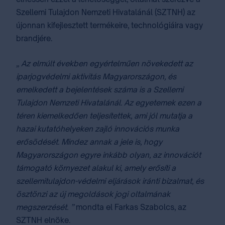
Szellemi Tulajdon Nemzeti Hivatalánál (SZTNH) az
újonnan kifejlesztett termékeire, technológiáira vagy
brandjére.
„ Az elmúlt években egyértelműen növekedett az
iparjogvédelmi aktivitás Magyarországon, és
emelkedett a bejelentések száma is a Szellemi
Tulajdon Nemzeti Hivatalánál. Az egyetemek ezen a
téren kiemelkedően teljesítettek, ami jól mutatja a
hazai kutatóhelyeken zajló innovációs munka
erősödését. Mindez annak a jele is, hogy
Magyarországon egyre inkább olyan, az innovációt
támogató környezet alakul ki, amely erősíti a
szellemitulajdon-védelmi eljárások iránti bizalmat, és
ösztönzi az új megoldások jogi oltalmának
megszerzését. ”
mondta el Farkas Szabolcs, az
SZTNH elnöke.