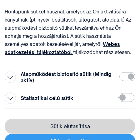
E-MAIL
ADÓSZÁM
Honlapunk sütiket használ, amelyek az Ön aktivitására
sztnh@hipo.gov.hu
15311746-2-42
irányulnak. (pl. nyelvi beállítások, látogatott aloldalak) Az
CÍM
HIVATAL RÖVID NEVE
alapműködést biztosító sütiket leszámítva ehhez Ön
1081 Budapest II. János
SZTNHOPS, KRID:
adhatja meg a hozzájárulást. A sütik használata
Pál pápa tér 7.
174434905
KÖZÖSSÉGI MÉDIA
személyes adatok kezelésével jár, amelyről
Webes
adatkezelési tájékoztatóból
tájékozódhat részletesen.
Megtévesztő díjfizetési
Hozzájárulását az oldal legalján található vonhatja vissza,
felhívások
a „Süti beállítások” módosításával.
Alapműködést biztosító sütik (Mindig
Kötelez
aktív)
Statiszti
Statisztikai célú sütik
© 1996-2026 Szellemi Tulajdon Nemzeti Hivatala
Adatvédelem
⁣ ⁣
Sütik elutasítása
Webes adatkezelési tájékoztató