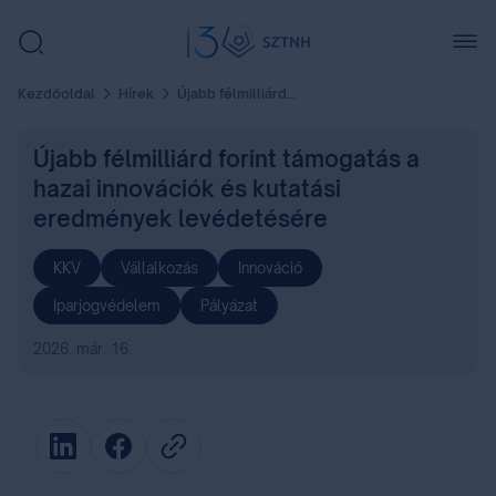
Kezdőoldal
Hírek
Újabb félmilliárd forint támogatás a hazai innovációk és kutatási eredmények levédetésére
Újabb félmilliárd forint támogatás a
hazai innovációk és kutatási
eredmények levédetésére
KKV
Vállalkozás
Innováció
Iparjogvédelem
Pályázat
2026. már. 16.