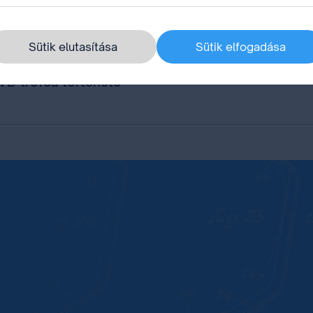
ával
Sütik elutasítása
Sütik elfogadása
 VB-trófea története