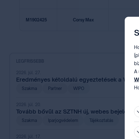
M1902425
Corsy Max
Törlés
S
Ho
(p
LEGFRISSEBB
bi
A 
2026. júl. 27.
Eredményes kétoldalú egyeztetések a WIPO
W
Ho
Szakma
Partner
WIPO
be
2026. júl. 20.
Tovább bővül az SZTNH új, webes bejelentés
Szakma
Iparjogvédelem
Tájékoztatás
2026. júl. 17.