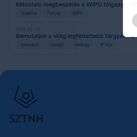
Kétoldalú megbeszélés a WIPO főigazgatój
Szakma
Partner
WIPO
2026. júl. 16.
Bemutatjuk a világ legféltettebb tárgyát – a
Innováció
Design
Védjegy
IP Hős