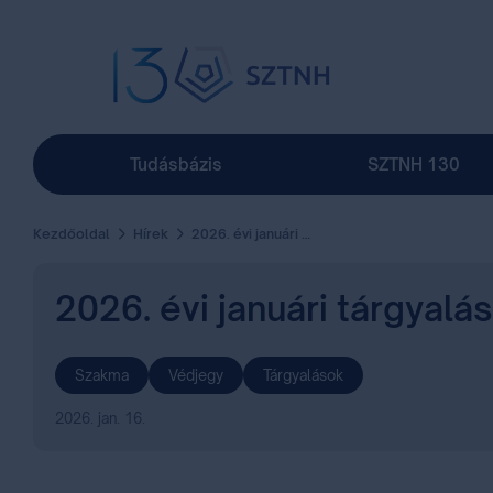
Tudásbázis
SZTNH 130
Kezdőoldal
Hírek
2026. évi januári tárgyalási időpontok
2026. évi januári tárgyalá
Szakma
Védjegy
Tárgyalások
2026. jan. 16.