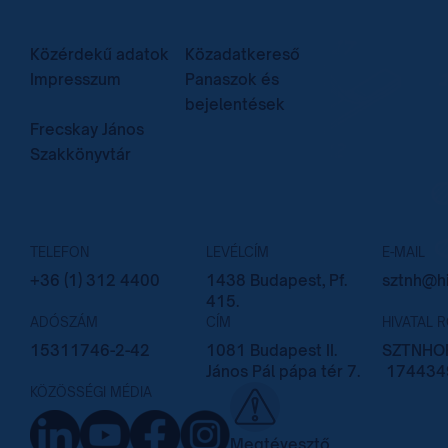
Közérdekű adatok
Közadatkereső
Impresszum
Panaszok és
bejelentések
Frecskay János
Szakkönyvtár
TELEFON
LEVÉLCÍM
E-MAIL
+36 (1) 312 4400
1438 Budapest, Pf.
sztnh@hi
415.
ADÓSZÁM
CÍM
HIVATAL 
15311746-2-42
1081 Budapest II.
SZTNHOP
János Pál pápa tér 7.
174434
KÖZÖSSÉGI MÉDIA
Megtévesztő