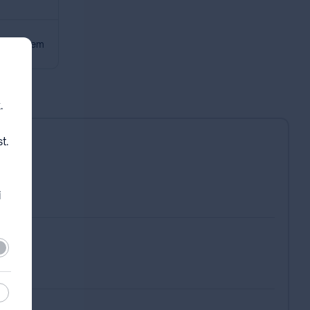
renciaterem
.
t.
i
lező
sztikai