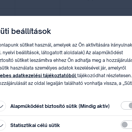
2026.01.27. 11:30
II. János Pál pápa tér 7. fszt. Konfe
üti beállítások
nlapunk sütiket használ, amelyek az Ön aktivitására irányulnak
l. nyelvi beállítások, látogatott aloldalak) Az alapműködést
ztosító sütiket leszámítva ehhez Ön adhatja meg a hozzájárulás
sütik használata személyes adatok kezelésével jár, amelyről
 68. közgyűléssorozata margójan Genfben
ebes adatkezelési tájékoztatóból
tájékozódhat részletesen.
zzájárulását az oldal legalján található vonhatja vissza, a „Süt
állítások” módosításával.
Köte
i rendszere
Alapműködést biztosító sütik (Mindig aktív)
Stati
Statisztikai célú sütik