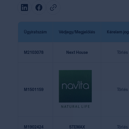
Ügyiratszám
Védjegy/Megjelölés
Kérelem jo
M2103078
Next House
Törlés
M1501159
Törlés
M1902424
STEMAX
Törlés