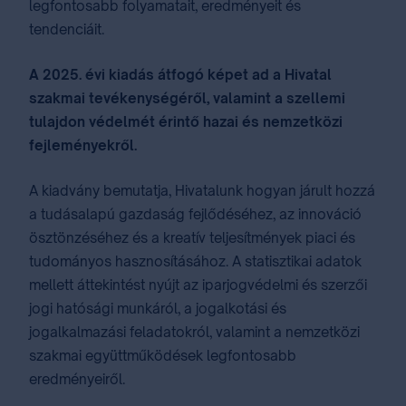
legfontosabb folyamatait, eredményeit és
tendenciáit.
A 2025. évi kiadás átfogó képet ad a Hivatal
szakmai tevékenységéről, valamint a szellemi
tulajdon védelmét érintő hazai és nemzetközi
fejleményekről.
A kiadvány bemutatja, Hivatalunk hogyan járult hozzá
a tudásalapú gazdaság fejlődéséhez, az innováció
ösztönzéséhez és a kreatív teljesítmények piaci és
tudományos hasznosításához. A statisztikai adatok
mellett áttekintést nyújt az iparjogvédelmi és szerzői
jogi hatósági munkáról, a jogalkotási és
jogalkalmazási feladatokról, valamint a nemzetközi
szakmai együttműködések legfontosabb
eredményeiről.