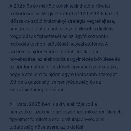
A 2025-ös év mérföldkőnek tekinthető a Hivatal
működésében. Megkezdődött a 2025–2028 közötti
időszakra szóló intézményi stratégia végrehajtása,
amely a szolgáltatások korszerűsítését, a digitális
megoldások fejlesztését és az ügyfélközpontú
működés további erősítését helyezi előtérbe. A
szellemitulajdon-védelem iránti érdeklődés
növekedése, az elektronikus ügyintézés bővülése és
az új informatikai fejlesztések egyaránt azt mutatják,
hogy a szellemi tulajdon egyre fontosabb szerepet
tölt be a gazdasági versenyképesség és az
innováció támogatásában.
A Hivatal 2025-ben is aktív alakítója volt a
nemzetközi szakmai párbeszédnek, miközben kiemelt
figyelmet fordított a szellemitulajdon-védelmi
tudatosság növelésére, az oktatási