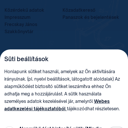
Közérdekű adatok
Közadatkereső
Impresszum
Panaszok és bejelentések
Frecskay János
Szakkönyvtár
TELEFON
LEVÉLCÍM
Süti beállítások
+36 (1) 312 4400
1438 Budapest, Pf. 415.
E-MAIL
ADÓSZÁM
Honlapunk sütiket használ, amelyek az Ön aktivitására
sztnh@hipo.gov.hu
15311746-2-42
irányulnak. (pl. nyelvi beállítások, látogatott aloldalak) Az
CÍM
HIVATAL RÖVID NEVE
alapműködést biztosító sütiket leszámítva ehhez Ön
1081 Budapest II. János
SZTNHOPS, KRID:
adhatja meg a hozzájárulást. A sütik használata
Pál pápa tér 7.
174434905
KÖZÖSSÉGI MÉDIA
személyes adatok kezelésével jár, amelyről
Webes
adatkezelési tájékoztatóból
tájékozódhat részletesen.
Megtévesztő díjfizetési
Hozzájárulását az oldal legalján található vonhatja vissza,
felhívások
a „Süti beállítások” módosításával.