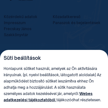
Közérdekű adatok
Közadatkereső
Impresszum
Panaszok és bejelentések
Frecskay János
Szakkönyvtár
TELEFON
LEVÉLCÍM
Süti beállítások
+36 (1) 312 4400
1438 Budapest, Pf. 415.
E-MAIL
ADÓSZÁM
Honlapunk sütiket használ, amelyek az Ön aktivitására
sztnh@hipo.gov.hu
15311746-2-42
irányulnak. (pl. nyelvi beállítások, látogatott aloldalak) Az
CÍM
HIVATAL RÖVID NEVE
alapműködést biztosító sütiket leszámítva ehhez Ön
1081 Budapest II. János
SZTNHOPS, KRID:
adhatja meg a hozzájárulást. A sütik használata
Pál pápa tér 7.
174434905
KÖZÖSSÉGI MÉDIA
személyes adatok kezelésével jár, amelyről
Webes
adatkezelési tájékoztatóból
tájékozódhat részletesen.
Megtévesztő díjfizetési
Hozzájárulását az oldal legalján található vonhatja vissza,