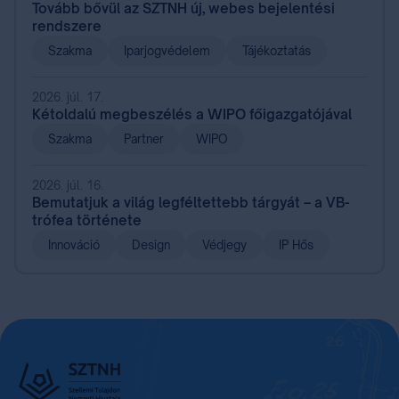
Tovább bővül az SZTNH új, webes bejelentési
rendszere
Szakma
Iparjogvédelem
Tájékoztatás
2026. júl. 17.
Kétoldalú megbeszélés a WIPO főigazgatójával
Szakma
Partner
WIPO
2026. júl. 16.
Bemutatjuk a világ legféltettebb tárgyát – a VB-
trófea története
Innováció
Design
Védjegy
IP Hős