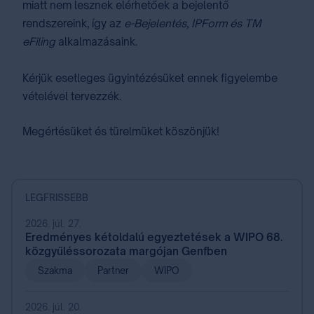
miatt nem lesznek elérhetőek a bejelentő
rendszereink, így az
e-Bejelentés, IPForm és TM
eFiling
alkalmazásaink.
Kérjük esetleges ügyintézésüket ennek figyelembe
vételével tervezzék.
Megértésüket és türelmüket köszönjük!
LEGFRISSEBB
2026. júl. 27.
Eredményes kétoldalú egyeztetések a WIPO 68.
közgyűléssorozata margójan Genfben
Szakma
Partner
WIPO
2026. júl. 20.