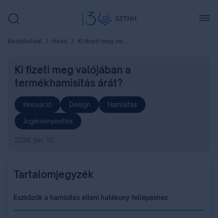
Kezdőoldal
Hírek
Ki fizeti meg valójában a termékhamisítás árát?
Ki fizeti meg valójában a
termékhamisítás árát?
Innováció
Design
Hamisítás
Jogérvényesítés
2026. jún. 10.
Tartalomjegyzék
Eszközök a hamisítás elleni hatékony fellépéshez