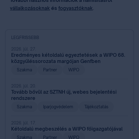
További hasznos információk a hamisításról
vállalkozásoknak
és
fogyasztóknak
.
LEGFRISSEBB
2026. júl. 27.
Eredményes kétoldalú egyeztetések a WIPO 68.
közgyűléssorozata margójan Genfben
Szakma
Partner
WIPO
2026. júl. 20.
Tovább bővül az SZTNH új, webes bejelentési
rendszere
Szakma
Iparjogvédelem
Tájékoztatás
2026. júl. 17.
Kétoldalú megbeszélés a WIPO főigazgatójával
Szakma
Partner
WIPO