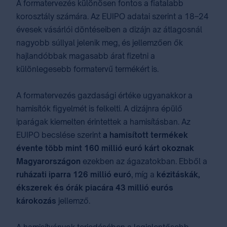
A formatervezés különösen fontos a fiatalabb
korosztály számára. Az EUIPO adatai szerint a 18–24
évesek vásárlói döntéseiben a dizájn az átlagosnál
nagyobb súllyal jelenik meg, és jellemzően ők
hajlandóbbak magasabb árat fizetni a
különlegesebb formatervű termékért is.
A formatervezés gazdasági értéke ugyanakkor a
hamisítók figyelmét is felkelti. A dizájnra épülő
iparágak kiemelten érintettek a hamisításban. Az
EUIPO becslése szerint
a hamisított termékek
évente több mint 160 millió euró kárt okoznak
Magyarországon
ezekben az ágazatokban. Ebből a
ruházati iparra 126 millió euró
, míg a
kézitáskák,
ékszerek és órák piacára 43 millió eurós
károkozás
jellemző.