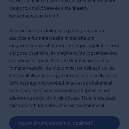
hamisított áruk kereskedelme, a szervezett bűnözői
csoportok működése és a
munkaerő-
kizsákmányolás
között.
A hamisítás elleni fellépés egyik legfontosabb
eszköze a
formatervezésiminta-oltalom
megszerzése. Az oltalom kizárólagos jogokat biztosít
a jogosult számára, és megkönnyíti a jogsértésekkel
szembeni fellépést. Az EUIPO kutatásai szerint a
formatervezésiminta-oltalommal rendelkező kis- és
középvállalkozások egy munkavállalóra vetítve közel
30%-kal nagyobb bevételt érnek el az oltalommal
nem rendelkező vállalkozásokhoz képest. Ennek
ellenére az uniós kkv-k mindössze 1%-a rendelkezik
lajstromozott formatervezésiminta-oltalommal.
Hogyan érvényesítsem a jogaimat?