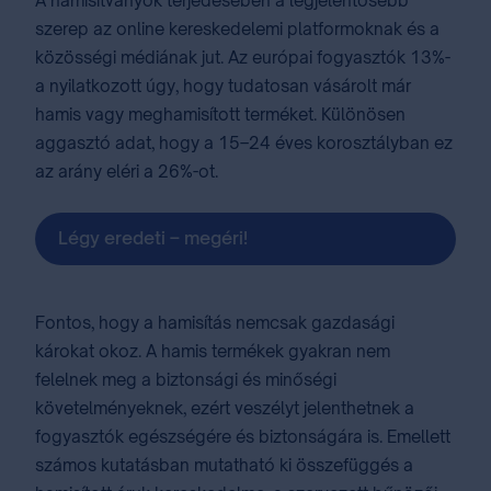
A hamisítványok terjedésében a legjelentősebb
szerep az online kereskedelemi platformoknak és a
közösségi médiának jut. Az európai fogyasztók 13%-
a nyilatkozott úgy, hogy tudatosan vásárolt már
hamis vagy meghamisított terméket. Különösen
aggasztó adat, hogy a 15–24 éves korosztályban ez
az arány eléri a 26%-ot.
Légy eredeti – megéri!
Fontos, hogy a hamisítás nemcsak gazdasági
károkat okoz. A hamis termékek gyakran nem
felelnek meg a biztonsági és minőségi
követelményeknek, ezért veszélyt jelenthetnek a
fogyasztók egészségére és biztonságára is. Emellett
számos kutatásban mutatható ki összefüggés a