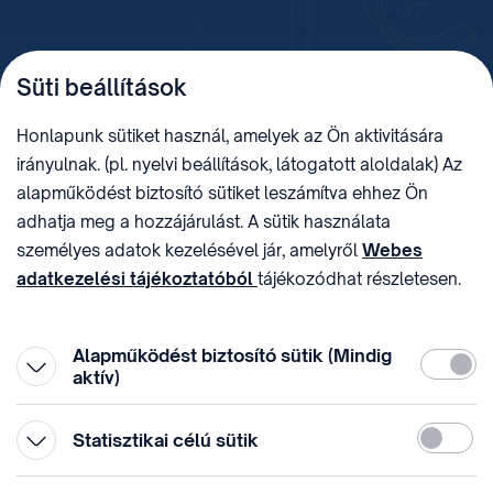
TELEFON
LEVÉLCÍM
Süti beállítások
+36 (1) 312 4400
1438 Budapest, Pf. 415.
E-MAIL
ADÓSZÁM
Honlapunk sütiket használ, amelyek az Ön aktivitására
sztnh@hipo.gov.hu
15311746-2-42
irányulnak. (pl. nyelvi beállítások, látogatott aloldalak) Az
CÍM
HIVATAL RÖVID NEVE
alapműködést biztosító sütiket leszámítva ehhez Ön
1081 Budapest II. János
SZTNHOPS, KRID:
adhatja meg a hozzájárulást. A sütik használata
Pál pápa tér 7.
174434905
KÖZÖSSÉGI MÉDIA
személyes adatok kezelésével jár, amelyről
Webes
adatkezelési tájékoztatóból
tájékozódhat részletesen.
Megtévesztő díjfizetési
Hozzájárulását az oldal legalján található vonhatja vissza,
felhívások
a „Süti beállítások” módosításával.
Alapműködést biztosító sütik (Mindig
Kötelez
aktív)
Statiszti
Statisztikai célú sütik
© 1996-2026 Szellemi Tulajdon Nemzeti Hivatala