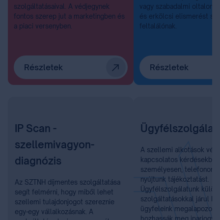
szolgáltatásaival. A védjegynek
vagy szabadalmi oltalom, 
fontos szerep jut a marketingben és
és erkölcsi elismerést sz
a piaci versenyben.
feltalálónak.
Részletek
Részletek
IP Scan -
Ügyfélszolgálat
szellemivagyon-
A szellemi alkotások véd
diagnózis
kapcsolatos kérdésekben
személyesen, telefonon é
nyújtunk tájékoztatást.
Az SZTNH díjmentes szolgáltatása
Ügyfélszolgálatunk külön
segít felmérni, hogy miből lehet
szolgáltatásokkal járul h
szellemi tulajdonjogot szereznie
ügyfeleink megalapozott
egy-egy vállalkozásnak. A
hozhassák meg iparjogvé