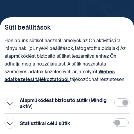
TELEFON
LEVÉLCÍM
Süti beállítások
+36 (1) 312 4400
1438 Budapest, Pf. 415.
E-MAIL
ADÓSZÁM
Honlapunk sütiket használ, amelyek az Ön aktivitására
sztnh@hipo.gov.hu
15311746-2-42
irányulnak. (pl. nyelvi beállítások, látogatott aloldalak) Az
CÍM
HIVATAL RÖVID NEVE
alapműködést biztosító sütiket leszámítva ehhez Ön
1081 Budapest II. János
SZTNHOPS, KRID:
adhatja meg a hozzájárulást. A sütik használata
Pál pápa tér 7.
174434905
KÖZÖSSÉGI MÉDIA
személyes adatok kezelésével jár, amelyről
Webes
adatkezelési tájékoztatóból
tájékozódhat részletesen.
Megtévesztő díjfizetési
Hozzájárulását az oldal legalján található vonhatja vissza,
felhívások
a „Süti beállítások” módosításával.
Alapműködést biztosító sütik (Mindig
Kötelez
aktív)
Statiszti
Statisztikai célú sütik