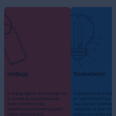
Védjegy
Szabadalom
A védjegy sajátos, eltérő jelleget ad
A szabadalom és a találm
az áruknak és szolgáltatásoknak
jár: találmánynak hívjuk a
annak érdekében, hogy
vagy eljárásra vonatkozó 
összetéveszthetetlenek legyenek
megoldást, az azon fennáll
mások hasonló áruival,
oltalom neve pedig szab