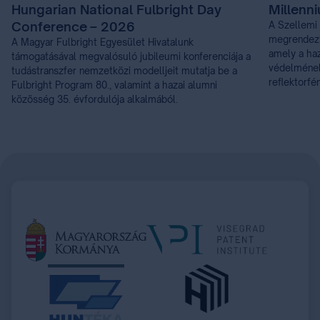
Hungarian National Fulbright Day
Millenn
Conference – 2026
A Szellemi 
megrendezi
A Magyar Fulbright Egyesület Hivatalunk
amely a haz
támogatásával megvalósuló jubileumi konferenciája a
védelmének 
tudástranszfer nemzetközi modelljeit mutatja be a
reflektorfé
Fulbright Program 80., valamint a hazai alumni
közösség 35. évfordulója alkalmából.
Item
1
of
21