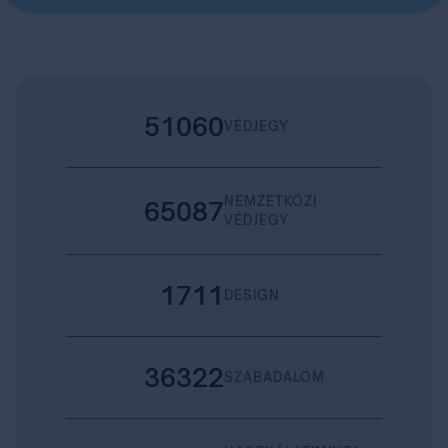
51060
VÉDJEGY
NEMZETKÖZI
65087
VÉDJEGY
1711
DESIGN
36322
SZABADALOM