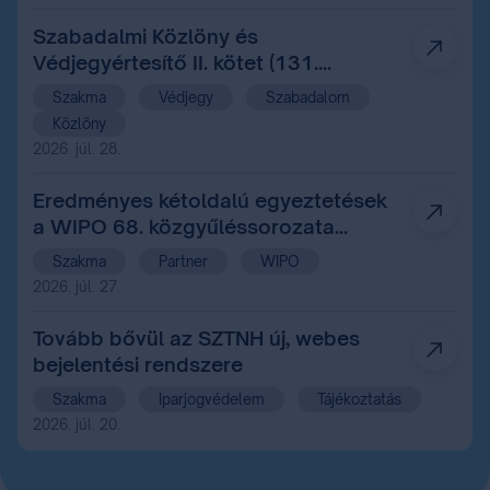
Szabadalmi Közlöny és
Védjegyértesítő II. kötet (131.
évfolyam 14. szám)
Szakma
Védjegy
Szabadalom
Közlöny
2026. júl. 28.
Eredményes kétoldalú egyeztetések
a WIPO 68. közgyűléssorozata
margójan Genfben
Szakma
Partner
WIPO
2026. júl. 27.
Tovább bővül az SZTNH új, webes
bejelentési rendszere
Szakma
Iparjogvédelem
Tájékoztatás
2026. júl. 20.