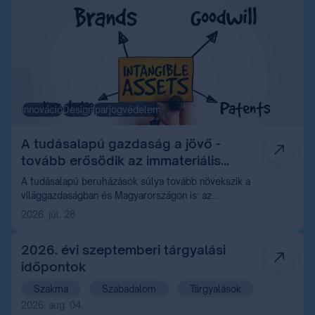
Innováció
Design
Iparjogvédelem
A tudásalapú gazdaság a jövő -
tovább erősödik az immateriális
vagyon szerepe
A tudásalapú beruházások súlya tovább növekszik a
világgazdaságban és Magyarországon is: az
értékteremtés egyre inkább az immateriális
2026. júl. 28.
javakhoz, különösen a szellemi tulajdonhoz kötődik.
2026. évi szeptemberi tárgyalási
időpontok
Szakma
Szabadalom
Tárgyalások
2026. aug. 04.