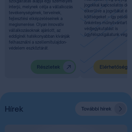
szolgáltatás alapja egy személyes
jogokkal kapcsolatos dönt
interjú, melynek célja a vállalkozás
elkerülve a jogvitákat és 
tevékenységének, terveinek,
költségeket – így például
fejlesztési elképzeléseinek a
önkéntes műnyilvántartást
megismerése. Olyan innovatív
védjegykutatást is
vállalkozásoknak ajánlott, az
ügyfélszolgálatunk végzi.
eddiginél hatékonyabban kívánják
felhasználni a szellemitulajdon-
védelem eszköztárát.
Részletek
Elérhetőségü
Hírek
További hírek