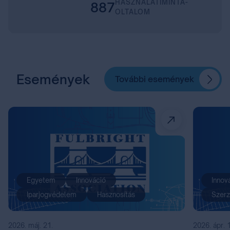
HASZNÁLATIMINTA-
887
OLTALOM
Események
További események
Egyetem
Innováció
Innov
Iparjogvédelem
Hasznosítás
Szerz
2026. máj. 21.
2026. ápr. 