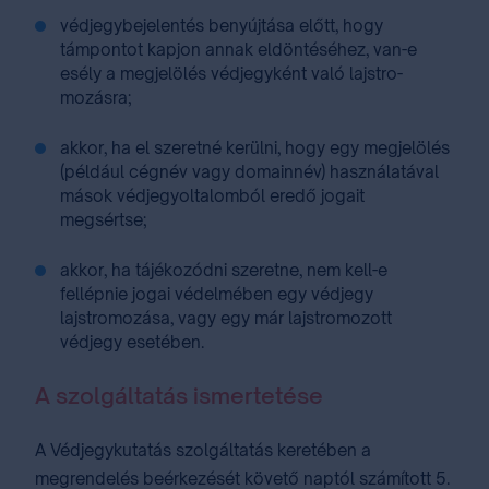
védjegybejelentés benyújtása előtt, hogy
támpontot kapjon annak eldöntéséhez, van-e
esély a megjelölés védjegyként való lajstro­
mozásra;
akkor, ha el szeretné kerülni, hogy egy megjelölés
(például cégnév vagy domainnév) használatával
mások védjegyoltalomból eredő jogait
megsértse;
akkor, ha tájékozódni szeretne, nem kell-e
fellépnie jogai védelmében egy védjegy
lajstromozása, vagy egy már lajstromozott
védjegy esetében.
A szolgáltatás ismertetése
A Védjegykutatás szolgáltatás keretében a
megrendelés beérkezését követő naptól számított 5.