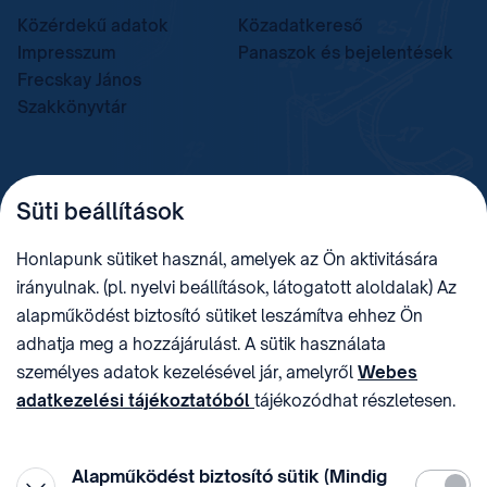
Közérdekű adatok
Közadatkereső
Impresszum
Panaszok és bejelentések
Frecskay János
Szakkönyvtár
TELEFON
LEVÉLCÍM
Süti beállítások
+36 (1) 312 4400
1438 Budapest, Pf. 415.
E-MAIL
ADÓSZÁM
Honlapunk sütiket használ, amelyek az Ön aktivitására
sztnh@hipo.gov.hu
15311746-2-42
irányulnak. (pl. nyelvi beállítások, látogatott aloldalak) Az
CÍM
HIVATAL RÖVID NEVE
alapműködést biztosító sütiket leszámítva ehhez Ön
1081 Budapest II. János
SZTNHOPS, KRID:
adhatja meg a hozzájárulást. A sütik használata
Pál pápa tér 7.
174434905
KÖZÖSSÉGI MÉDIA
személyes adatok kezelésével jár, amelyről
Webes
adatkezelési tájékoztatóból
tájékozódhat részletesen.
Megtévesztő díjfizetési
Hozzájárulását az oldal legalján található vonhatja vissza,
felhívások
a „Süti beállítások” módosításával.
Alapműködést biztosító sütik (Mindig
Kötelez