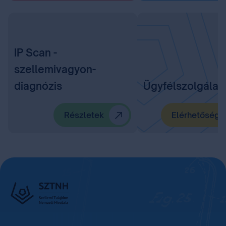
IP Scan -
szellemivagyon-
diagnózis
Ügyfélszolgálat
Részletek
Elérhetőségü