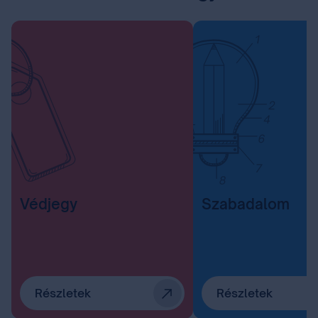
Védjegy
Szabadalom
Részletek
Részletek