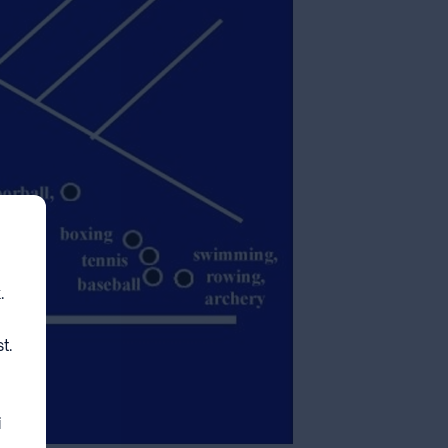
.
t.
i