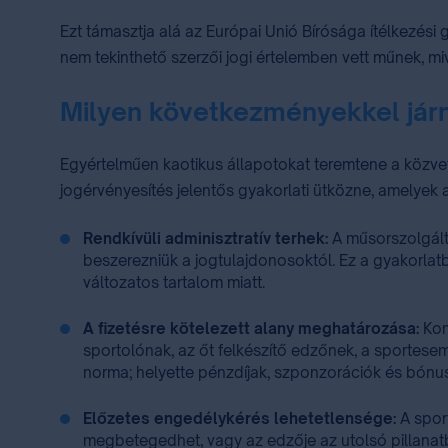
Ezt támasztja alá az Európai Unió Bírósága ítélkezés
nem tekinthető szerzői jogi értelemben vett műnek, m
Milyen következményekkel jár
Egyértelműen kaotikus állapotokat teremtene a közvetít
jogérvényesítés jelentős gyakorlati ütközne, amelyek
Rendkívüli adminisztratív terhek:
A műsorszolgált
beszerezniük a jogtulajdonosoktól. Ez a gyakorlatb
változatos tartalom miatt.
A fizetésre kötelezett alany meghatározása:
Kom
sportolónak, az őt felkészítő edzőnek, a sportese
norma; helyette pénzdíjak, szponzorációk és bónu
Előzetes engedélykérés lehetetlensége:
A sport
megbetegedhet, vagy az edzője az utolsó pillanatb