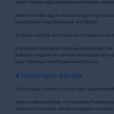
inkább ötletnek vagy stratégiának minősülnek, mints
Tehát, ha például egy focista kizárólagos jogot kapn
használhatná a leghatékonyabb technikákat.
Továbbá a legtöbb sportmozdulat önmagában nem éri el 
A tanulmány ismerteti azonban egy másik kutató, Das ál
játékosok mozgásának variációs lehetőségei szinte v
vagy a stratégiai lehetőségek kisajátításához.
A labdarúgás példája
A labdarúgás a modern sportipar egyik legjelentőseb
Olyan ikonikus technikák, mint az Antonín Panenka ál
taktikai és funkcionális célokat szolgálnak, nem pedig