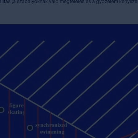
litás (a szabályoknak való megfelelés és a győzelem kényszer