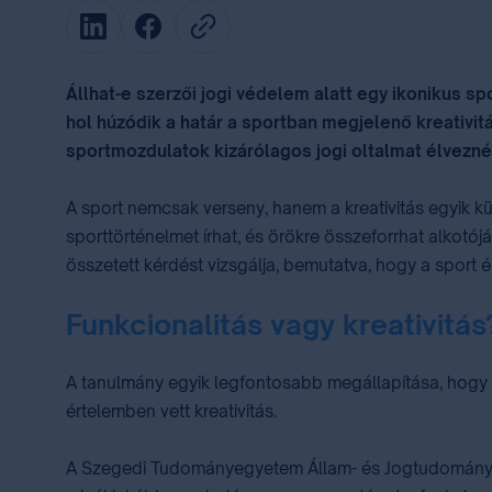
Állhat-e szerzői jogi védelem alatt egy ikonikus s
hol húzódik a határ a sportban megjelenő kreativit
sportmozdulatok kizárólagos jogi oltalmat élvezné
A sport nemcsak verseny, hanem a kreativitás egyik kü
sporttörténelmet írhat, és örökre összeforrhat alkotó
összetett kérdést vizsgálja, bemutatva, hogy a sport é
Funkcionalitás vagy kreativitás
A tanulmány egyik legfontosabb megállapítása, hogy 
értelemben vett kreativitás.
A Szegedi Tudományegyetem Állam- és Jogtudományi Ka