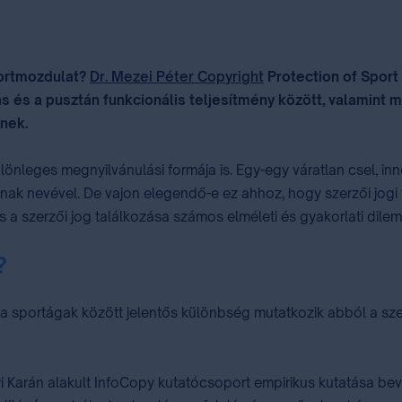
portmozdulat?
Dr. Mezei Péter Copyright
Protection of Sport
ás és a pusztán funkcionális teljesítmény között, valamint
nek.
lönleges megnyilvánulási formája is. Egy-egy váratlan csel, in
jának nevével. De vajon elegendő-e ez ahhoz, hogy szerzői jog
s a szerzői jog találkozása számos elméleti és gyakorlati dilem
?
a sportágak között jelentős különbség mutatkozik abból a sze
rán alakult InfoCopy kutatócsoport empirikus kutatása beveze