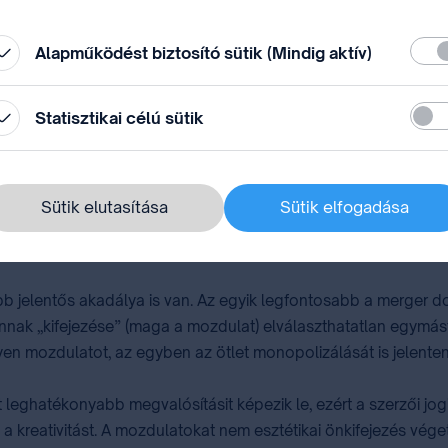
állítások” módosításával.
Köte
Alapműködést biztosító sütik (Mindig aktív)
(Forrás:
Copyright Protection of Sport Moves by Péter Mezei :: SSRN
)
Stati
Statisztikai célú sütik
 a kosárlabda vagy a boksz, a mozdulatok elsődlegesen funkci
ytánc esetében a művészi önkifejezés is a teljesítmény értékel
Sütik elutasítása
Sütik elfogadása
 az egyedi sportmozdulatok?
 jelentős akadálya is van. Az egyik legfontosabb a merger doc
annak „kifejezése” (maga a mozdulat) elválaszthatatlan egymást
en mozdulatot, az egyben az ötlet monopolizálását is jelenten
t leghatékonyabb megvalósításit képezik le, ezért a szerzői jo
a a kreativitást. A mozdulatokat nem esztétikai önkifejezés vége