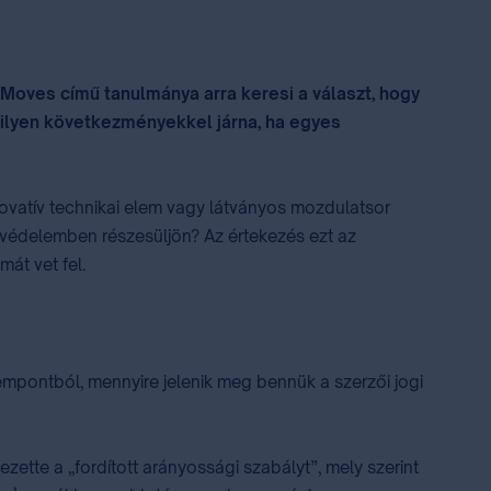
 Moves című tanulmánya arra keresi a választ, hogy
 milyen következményekkel járna, ha egyes
novatív technikai elem vagy látványos mozdulatsor
i védelemben részesüljön? Az értekezés ezt az
mát vet fel.
mpontból, mennyire jelenik meg bennük a szerzői jogi
tte a „fordított arányossági szabályt”, mely szerint