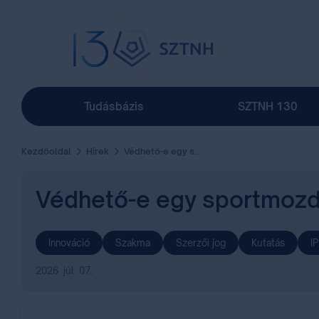
Tudásbázis
SZTNH 130
Kezdőoldal
Hírek
Védhető-e egy sportmozdulat? A szerzői jog határai a sport világában
Védhető-e egy sportmozdul
Innováció
Szakma
Szerzői jog
Kutatás
I
2026. júl. 07.