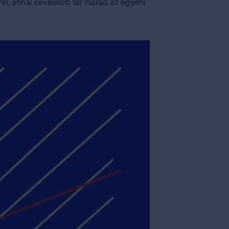
e), annál kevesebb tér marad az egyéni