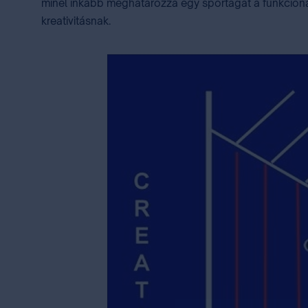
minél inkább meghatározza egy sportágat a funkciona
kreativitásnak.