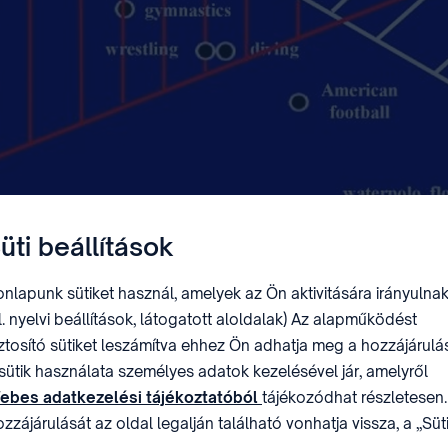
üti beállítások
nlapunk sütiket használ, amelyek az Ön aktivitására irányulnak
l. nyelvi beállítások, látogatott aloldalak) Az alapműködést
ztosító sütiket leszámítva ehhez Ön adhatja meg a hozzájárulás
sütik használata személyes adatok kezelésével jár, amelyről
ebes adatkezelési tájékoztatóból
tájékozódhat részletesen.
zzájárulását az oldal legalján található vonhatja vissza, a „Süt