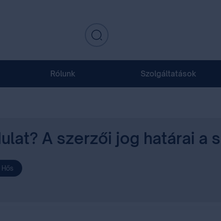
Rólunk
Szolgáltatások
at? A szerzői jog határai a s
P Hős