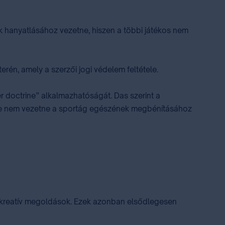
ak hanyatlásához vezetne, hiszen a többi játékos nem
rén, amely a szerzői jogi védelem feltétele.
ger doctrine” alkalmazhatóságát. Das szerint a
édése nem vezetne a sportág egészének megbénításához
ül kreatív megoldások. Ezek azonban elsődlegesen