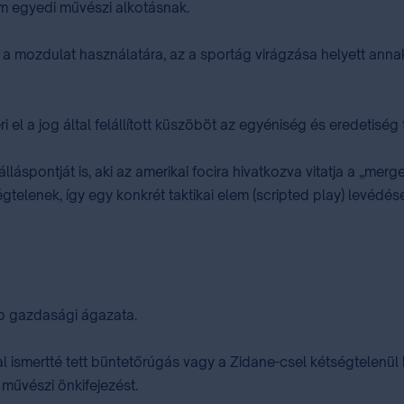
em egyedi művészi alkotásnak.
a a mozdulat használatára, az a sportág virágzása helyett ann
a jog által felállított küszöböt az egyéniség és eredetiség te
láspontját is, aki az amerikai focira hivatkozva vitatja a „mer
égtelenek, így egy konkrét taktikai elem (scripted play) lev
b gazdasági ágazata.
tal ismertté tett büntetőrúgás vagy a Zidane-csel kétségtelen
 művészi önkifejezést.