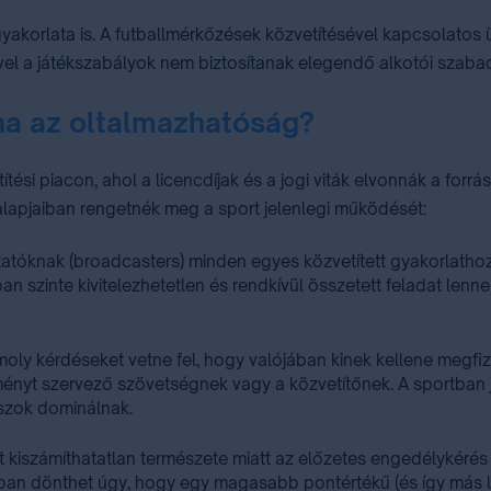
i gyakorlata is. A futballmérkőzések közvetítésével kapcsola
ivel a játékszabályok nem biztosítanak elegendő alkotói szab
na az oltalmazhatóság?
ési piacon, ahol a licencdíjak és a jogi viták elvonnák a forr
 alapjaiban rengetnék meg a sport jelenlegi működését:
atóknak (broadcasters) minden egyes közvetített gyakorlatho
an szinte kivitelezhetetlen és rendkívül összetett feladat le
oly kérdéseket vetne fel, hogy valójában kinek kellene megfize
ményt szervező szövetségnek vagy a közvetítőnek. A sportban j
szok dominálnak.
 kiszámíthatatlan természete miatt az előzetes engedélykérés 
an dönthet úgy, hogy egy magasabb pontértékű (és így más lic