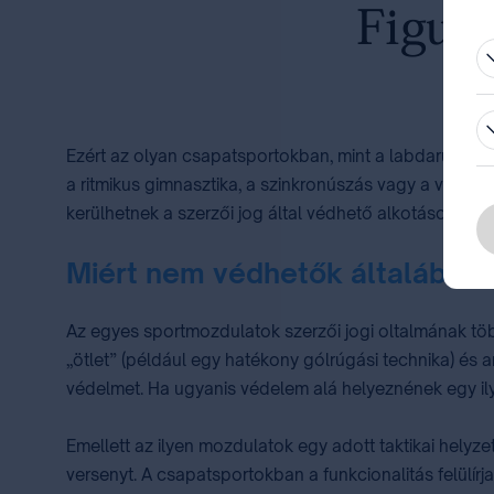
be
Ezért az olyan csapatsportokban, mint a labdarúgás,
a ritmikus gimnasztika, a szinkronúszás vagy a versen
kerülhetnek a szerzői jog által védhető alkotásokhoz.
Miért nem védhetők általában
Az egyes sportmozdulatok szerzői jogi oltalmának több
„ötlet” (például egy hatékony gólrúgási technika) és 
védelmet. Ha ugyanis védelem alá helyeznének egy ily
Emellett az ilyen mozdulatok egy adott taktikai helyze
versenyt. A csapatsportokban a funkcionalitás felülírj