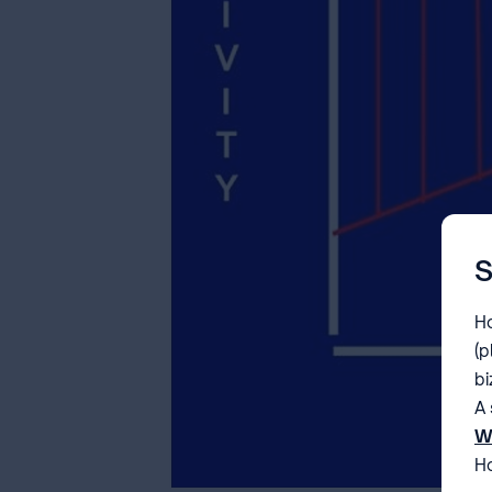
S
Ho
(p
bi
A 
W
Ho