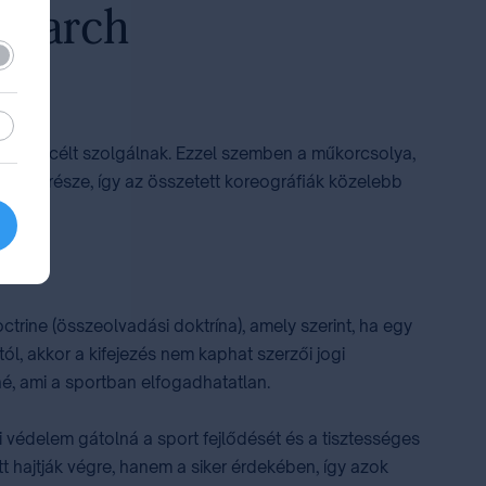
lező
sztikai
onális célt szolgálnak. Ezzel szemben a műkorcsolya,
ésének része, így az összetett koreográfiák közelebb
trine (összeolvadási doktrína), amely szerint, ha egy
ól, akkor a kifejezés nem kaphat szerzői jogi
é, ami a sportban elfogadhatatlan.
gi védelem gátolná a sport fejlődését és a tisztességes
tt hajtják végre, hanem a siker érdekében, így azok