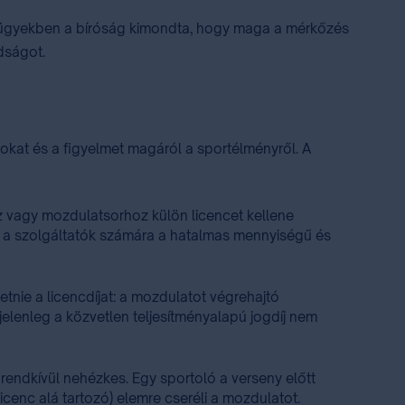
tos ügyekben a bíróság kimondta, hogy maga a mérkőzés
adságot.
ásokat és a figyelmet magáról a sportélményről. A
z vagy mozdulatsorhoz külön licencet kellene
nne a szolgáltatók számára a hatalmas mennyiségű és
tnie a licencdíjat: a mozdulatot végrehajtó
elenleg a közvetlen teljesítményalapú jogdíj nem
rendkívül nehézkes. Egy sportoló a verseny előtt
enc alá tartozó) elemre cseréli a mozdulatot.