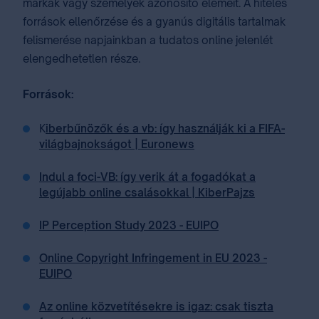
márkák vagy személyek azonosító elemeit. A hiteles
források ellenőrzése és a gyanús digitális tartalmak
felismerése napjainkban a tudatos online jelenlét
elengedhetetlen része.
Források:
K
iberbűnözők és a vb: így használják ki a FIFA-
világbajnokságot | Euronews
Indul a foci-VB: így verik át a fogadókat a
legújabb online csalásokkal | KiberPajzs
IP Perception Study 2023 - EUIPO
Online Copyright Infringement in EU 2023 -
EUIPO
Az online közvetítésekre is igaz: csak tiszta