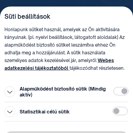
TELEFON
LEVÉLCÍM
Süti beállítások
+36 (1) 312 4400
1438 Budapest, Pf. 415.
E-MAIL
ADÓSZÁM
Honlapunk sütiket használ, amelyek az Ön aktivitására
sztnh@hipo.gov.hu
15311746-2-42
irányulnak. (pl. nyelvi beállítások, látogatott aloldalak) Az
CÍM
HIVATAL RÖVID NEVE
alapműködést biztosító sütiket leszámítva ehhez Ön
1081 Budapest II. János
SZTNHOPS, KRID:
adhatja meg a hozzájárulást. A sütik használata
Pál pápa tér 7.
174434905
KÖZÖSSÉGI MÉDIA
személyes adatok kezelésével jár, amelyről
Webes
adatkezelési tájékoztatóból
tájékozódhat részletesen.
Megtévesztő díjfizetési
Hozzájárulását az oldal legalján található vonhatja vissza,
felhívások
a „Süti beállítások” módosításával.
Alapműködést biztosító sütik (Mindig
Kötelez
aktív)
Statiszti
Statisztikai célú sütik
© 1996-2026 Szellemi Tulajdon Nemzeti Hivatala
Adatvédelem