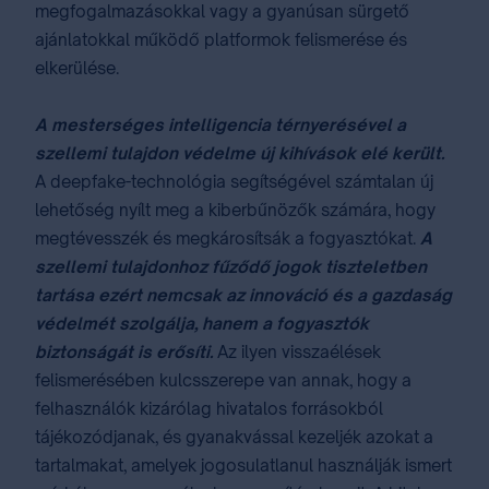
megfogalmazásokkal vagy a gyanúsan sürgető
ajánlatokkal működő platformok felismerése és
elkerülése.
A mesterséges intelligencia térnyerésével a
szellemi tulajdon védelme új kihívások elé került.
A deepfake-technológia segítségével számtalan új
lehetőség nyílt meg a kiberbűnözők számára, hogy
megtévesszék és megkárosítsák a fogyasztókat.
A
szellemi tulajdonhoz fűződő jogok tiszteletben
tartása ezért nemcsak az innováció és a gazdaság
védelmét szolgálja, hanem a fogyasztók
biztonságát is erősíti.
Az ilyen visszaélések
felismerésében kulcsszerepe van annak, hogy a
felhasználók kizárólag hivatalos forrásokból
tájékozódjanak, és gyanakvással kezeljék azokat a
tartalmakat, amelyek jogosulatlanul használják ismert