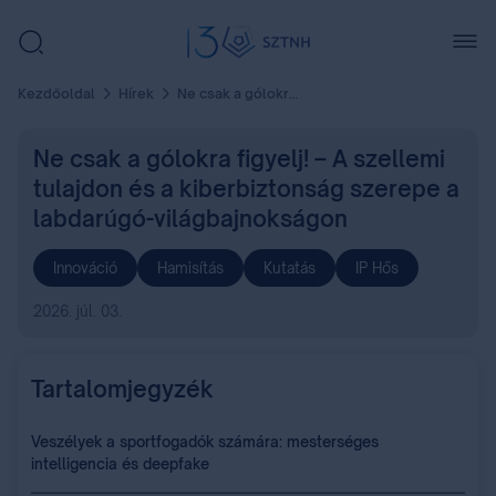
Kezdőoldal
Hírek
Ne csak a gólokra figyelj! – A szellemi tulajdon és a kiberbiztonság szerepe a labdarúgó-világbajnokságon
Ne csak a gólokra figyelj! – A szellemi
tulajdon és a kiberbiztonság szerepe a
labdarúgó-világbajnokságon
Innováció
Hamisítás
Kutatás
IP Hős
2026. júl. 03.
Tartalomjegyzék
Veszélyek a sportfogadók számára: mesterséges
intelligencia és deepfake