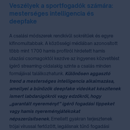
Veszélyek a sportfogadók számára:
mesterséges intelligencia és
deepfake
A csalási módszerek rendkívül sokrétűek és egyre
kifinomultabbak. A közösségi médiában azonosított
több mint 1700 hamis profilról hirdetett hamis
utazási csomagoktól kezdve az ingyenes közvetítést
ígérő streaming-oldalakig szinte a csalás minden
formájával találkozhatunk.
Különösen aggasztó
trend a mesterséges intelligencia alkalmazása,
amellyel a bűnözők deepfake videókat készítenek
ismert labdarúgókról vagy edzőkről, hogy
„garantált nyereményt” ígérő fogadási tippeket
vagy hamis nyereményjátékokat
népszerűsítsenek.
Emellett gyakran terjesztenek
trójai vírussal fertőzött, legálisnak tűnő fogadási