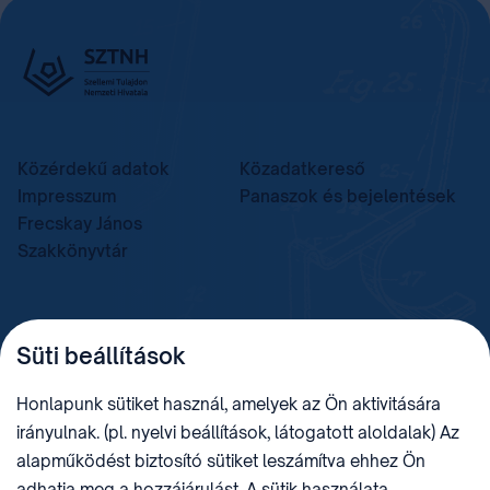
Közérdekű adatok
Közadatkereső
Impresszum
Panaszok és bejelentések
Frecskay János
Szakkönyvtár
TELEFON
LEVÉLCÍM
Süti beállítások
+36 (1) 312 4400
1438 Budapest, Pf. 415.
E-MAIL
ADÓSZÁM
Honlapunk sütiket használ, amelyek az Ön aktivitására
sztnh@hipo.gov.hu
15311746-2-42
irányulnak. (pl. nyelvi beállítások, látogatott aloldalak) Az
CÍM
HIVATAL RÖVID NEVE
alapműködést biztosító sütiket leszámítva ehhez Ön
1081 Budapest II. János
SZTNHOPS, KRID:
adhatja meg a hozzájárulást. A sütik használata