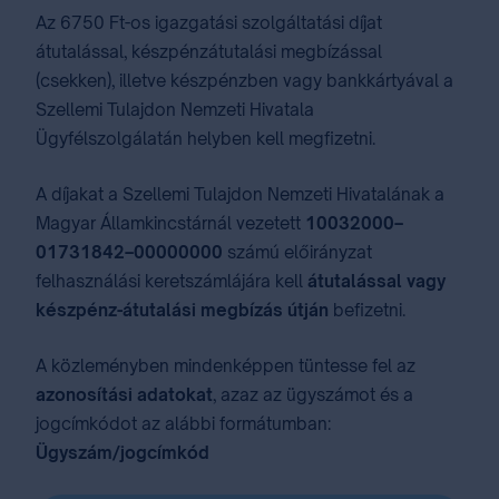
Az 6750 Ft-os igazgatási szolgáltatási díjat
átutalással, készpénzátutalási megbízással
(csekken), illetve készpénzben vagy bankkártyával a
Szellemi Tulajdon Nemzeti Hivatala
Ügyfélszolgálatán helyben kell megfizetni.
A díjakat a Szellemi Tulajdon Nemzeti Hivatalának a
Magyar Államkincstárnál vezetett
10032000–
01731842–00000000
számú előirányzat
felhasználási keretszámlájára kell
átutalással vagy
készpénz-átutalási megbízás útján
befizetni.
A közleményben mindenképpen tüntesse fel az
azonosítási adatokat
, azaz az ügyszámot és a
jogcímkódot az alábbi formátumban:
Ügyszám/jogcímkód