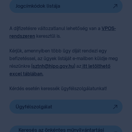
Jogcímkódok listája
A díjfizetésre változatlanul lehetőség van a
VPOS-
rendszeren
keresztül is.
Kérjük, amennyiben több ügy díját rendezi egy
befizetéssel, az ügyek listáját e-mailben küldje meg
részünkre
(sztnh@hipo.gov.hu)
az
itt letölthető
excel táblában.
Kérdés esetén keressék ügyfélszolgálatunkat!
Ügyfélszolgálat
Keresés az önkéntes műnyilvántartási