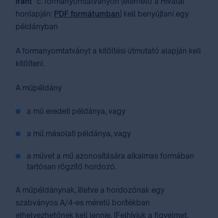
iránt
" c. formanyomtatványon (elérhető a Hivatal
honlapján:
PDF formátumban
) kell benyújtani egy
példányban
A formanyomtatványt a kitöltési útmutató alapján kell
kitölteni.
A műpéldány
a mű eredeti példánya, vagy
a mű másolati példánya, vagy
a művet a mű azonosítására alkalmas formában
tartósan rögzítő hordozó.
A műpéldánynak, illetve a hordozónak egy
szabványos A/4-es méretű borítékban
elhelyezhetőnek kell lennie. (Felhívjuk a figyelmet,