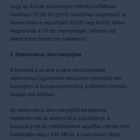
hogy az A/4-es szabványos méretű borítékban
maximum 70 db 80 gr/m2 másolólap helyezhető el.
Amennyiben a műpéldány fűzött vagy kötött, illetve
meghaladja a 70 lap mennyiséget, célszerű azt
elektronikus hordozón mellékelni.)
2. Elektronikus úton benyújtva
A kérelmet a az erre a célra rendszeresített
elektronikus ügyintézési rendszeren keresztül kell
benyújtani. A formanyomtatványt a kitöltési útmutató
alapján kell kitölteni.
Az elektronikus úton benyújtott kérelemhez
mellékelni kell az elektronikus műpéldányt. A
beadványnak és mellékleteinek együttes mérete nem
haladhatja meg a 300 MB-ot, a csatolandó fájlok