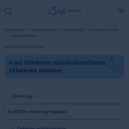
Kezdőoldal
Szolgáltatások
Szerzői jog
Önkéntes műnyilvántartás
A mű önkéntes műnyilvántartásba vételének kellékei
Módosítva:
2026.03.09.
A mű önkéntes műnyilvántartásba
vételének kellékei
Szerzői jog
Az SZTNH szerzői jogi feladatai
Önkéntes műnyilvántartás