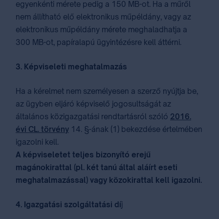
egyenkénti mérete pedig a 150 MB-ot. Ha a műről
nem állítható elő elektronikus műpéldány, vagy az
elektronikus műpéldány mérete meghaladhatja a
300 MB-ot, papíralapú ügyintézésre kell áttérni.
3. Képviseleti meghatalmazás
Ha a kérelmet nem személyesen a szerző nyújtja be,
az ügyben eljáró képviselő jogosultságát az
általános közigazgatási rendtartásról szóló
2016.
évi CL. törvény
14. §-ának (1) bekezdése értelmében
igazolni kell.
A képviseletet teljes bizonyító erejű
magánokirattal (pl. két tanú által aláírt eseti
meghatalmazással) vagy közokirattal kell igazolni.
4. Igazgatási szolgáltatási dí
j