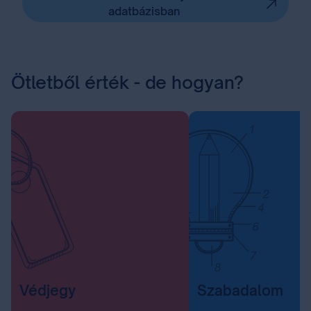
adatbázisban
Ötletből érték - de hogyan?
Védjegy
Szabadalom