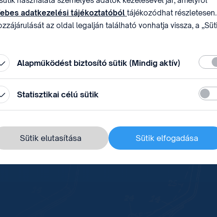
sütik használata személyes adatok kezelésével jár, amelyről
ebes adatkezelési tájékoztatóból
tájékozódhat részletesen.
zzájárulását az oldal legalján található vonhatja vissza, a „Süt
állítások” módosításával.
Köte
Alapműködést biztosító sütik (Mindig aktív)
Stati
Statisztikai célú sütik
Sütik elutasítása
Sütik elfogadása