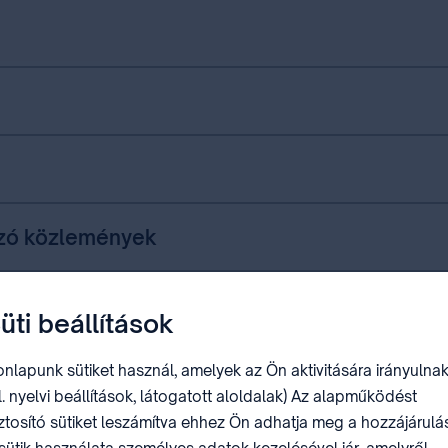
tozó közlemények
üti beállítások
yek
nlapunk sütiket használ, amelyek az Ön aktivitására irányulnak
l. nyelvi beállítások, látogatott aloldalak) Az alapműködést
ztosító sütiket leszámítva ehhez Ön adhatja meg a hozzájárulás