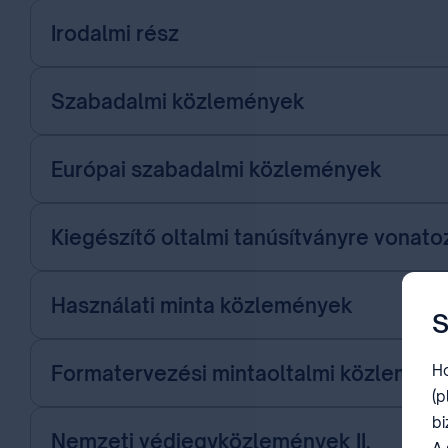
Irodalmi rész
Szabadalmi közlemények
Európai szabadalmi közlemények
Kiegészítő oltalmi tanúsítványre vona
Használati minta közlemények
S
Formatervezési mintaoltalmi közlemén
Ho
(p
bi
Nemzeti védjegyközlemények II.