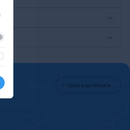
i
lező
sztikai
Ugrás a lap tetejére