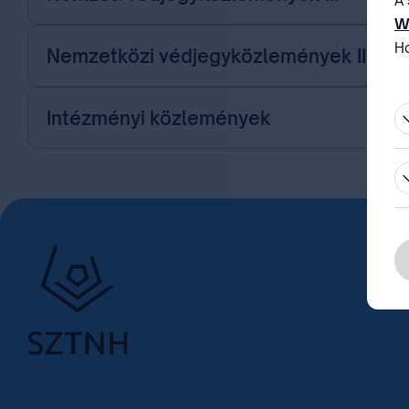
A 
W
Ho
Nemzetközi védjegyközlemények II.
be
Intézményi közlemények