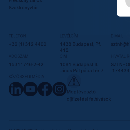
Frecskay János
Szakkönyvtár
TELEFON
LEVÉLCÍM
E-MAIL
+36 (1) 312 4400
1438 Budapest, Pf.
sztnh@hi
415.
ADÓSZÁM
CÍM
HIVATAL 
15311746-2-42
1081 Budapest II.
SZTNHOP
János Pál pápa tér 7.
174434
KÖZÖSSÉGI MÉDIA
Megtévesztő
díjfizetési felhívások