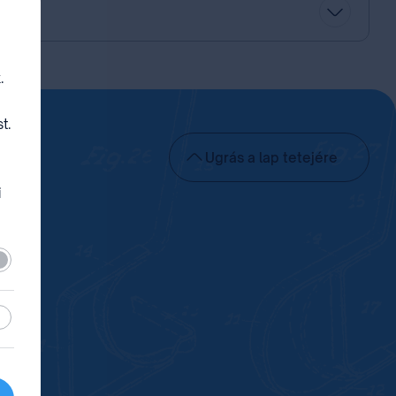
.
t.
Ugrás a lap tetejére
i
lező
sztikai