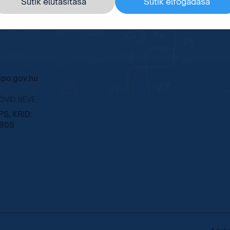
Sütik elutasítása
Sütik elfogadása
po.gov.hu
RÖVID NEVE
S, KRID:
905