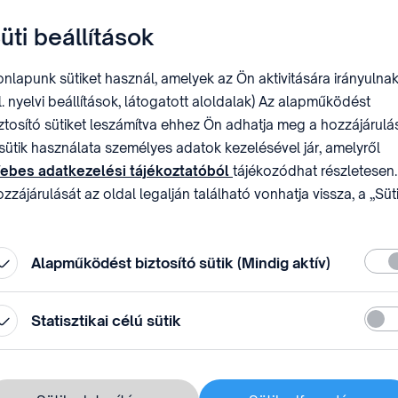
üti beállítások
nlapunk sütiket használ, amelyek az Ön aktivitására irányulnak
l. nyelvi beállítások, látogatott aloldalak) Az alapműködést
ztosító sütiket leszámítva ehhez Ön adhatja meg a hozzájárulás
sütik használata személyes adatok kezelésével jár, amelyről
ebes adatkezelési tájékoztatóból
tájékozódhat részletesen.
zzájárulását az oldal legalján található vonhatja vissza, a „Süt
állítások” módosításával.
Köte
Alapműködést biztosító sütik (Mindig aktív)
Stati
Statisztikai célú sütik