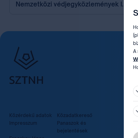
Nemzetközi védjegyközlemények I.
S
Ho
(p
bi
A 
W
Ho
be
Közérdekű adatok
Közadatkereső
Impresszum
Panaszok és
bejelentések