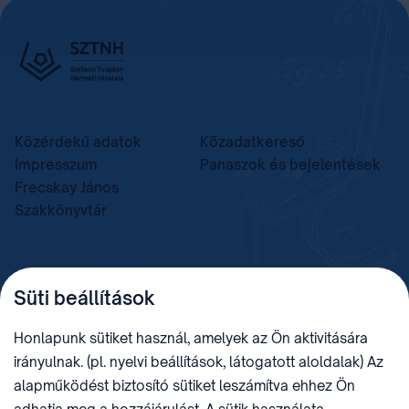
Közérdekű adatok
Közadatkereső
Impresszum
Panaszok és bejelentések
Frecskay János
Szakkönyvtár
TELEFON
LEVÉLCÍM
Süti beállítások
+36 (1) 312 4400
1438 Budapest, Pf. 415.
E-MAIL
ADÓSZÁM
Honlapunk sütiket használ, amelyek az Ön aktivitására
sztnh@hipo.gov.hu
15311746-2-42
irányulnak. (pl. nyelvi beállítások, látogatott aloldalak) Az
CÍM
HIVATAL RÖVID NEVE
alapműködést biztosító sütiket leszámítva ehhez Ön
1081 Budapest II. János
SZTNHOPS, KRID: