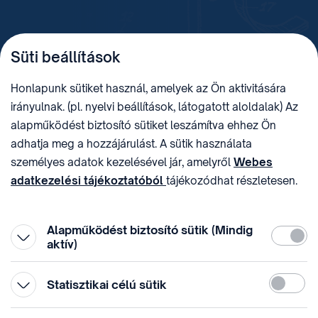
TELEFON
LEVÉLCÍM
Süti beállítások
+36 (1) 312 4400
1438 Budapest, Pf. 415.
E-MAIL
ADÓSZÁM
Honlapunk sütiket használ, amelyek az Ön aktivitására
sztnh@hipo.gov.hu
15311746-2-42
irányulnak. (pl. nyelvi beállítások, látogatott aloldalak) Az
CÍM
HIVATAL RÖVID NEVE
alapműködést biztosító sütiket leszámítva ehhez Ön
1081 Budapest II. János
SZTNHOPS, KRID:
adhatja meg a hozzájárulást. A sütik használata
Pál pápa tér 7.
174434905
KÖZÖSSÉGI MÉDIA
személyes adatok kezelésével jár, amelyről
Webes
adatkezelési tájékoztatóból
tájékozódhat részletesen.
Megtévesztő díjfizetési
Hozzájárulását az oldal legalján található vonhatja vissza,
felhívások
a „Süti beállítások” módosításával.
Alapműködést biztosító sütik (Mindig
Kötelez
aktív)
Statiszti
Statisztikai célú sütik
© 1996-2026 Szellemi Tulajdon Nemzeti Hivatala