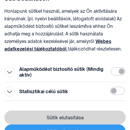
E-MAIL
ADÓSZÁM
Honlapunk sütiket használ, amelyek az Ön aktivitására
sztnh@hipo.gov.hu
15311746-2-42
irányulnak. (pl. nyelvi beállítások, látogatott aloldalak) Az
CÍM
HIVATAL RÖVID NEVE
alapműködést biztosító sütiket leszámítva ehhez Ön
1081 Budapest II. János
SZTNHOPS, KRID:
adhatja meg a hozzájárulást. A sütik használata
Pál pápa tér 7.
174434905
KÖZÖSSÉGI MÉDIA
személyes adatok kezelésével jár, amelyről
Webes
adatkezelési tájékoztatóból
tájékozódhat részletesen.
Megtévesztő díjfizetési
Hozzájárulását az oldal legalján található vonhatja vissza,
felhívások
a „Süti beállítások” módosításával.
Alapműködést biztosító sütik (Mindig
Kötelez
aktív)
Statiszti
Statisztikai célú sütik
© 1996-2026 Szellemi Tulajdon Nemzeti Hivatala
Adatvédelem
⁣ ⁣
Sütik elutasítása
Webes adatkezelési tájékoztató