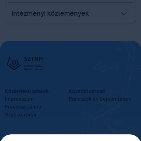
Intézményi közlemények
Közérdekű adatok
Közadatkereső
Impresszum
Panaszok és bejelentések
Frecskay János
Szakkönyvtár
TELEFON
LEVÉLCÍM