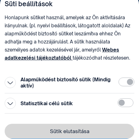
Süti beállítások
+36 (1) 312 4400
1438 Budapest, Pf. 415.
E-MAIL
ADÓSZÁM
Honlapunk sütiket használ, amelyek az Ön aktivitására
sztnh@hipo.gov.hu
15311746-2-42
irányulnak. (pl. nyelvi beállítások, látogatott aloldalak) Az
CÍM
HIVATAL RÖVID NEVE
alapműködést biztosító sütiket leszámítva ehhez Ön
1081 Budapest II. János
SZTNHOPS, KRID:
adhatja meg a hozzájárulást. A sütik használata
Pál pápa tér 7.
174434905
KÖZÖSSÉGI MÉDIA
személyes adatok kezelésével jár, amelyről
Webes
adatkezelési tájékoztatóból
tájékozódhat részletesen.
Megtévesztő díjfizetési
Hozzájárulását az oldal legalján található vonhatja vissza,
felhívások
a „Süti beállítások” módosításával.
Alapműködést biztosító sütik (Mindig
Kötelez
aktív)
Statiszti
Statisztikai célú sütik
© 1996-2026 Szellemi Tulajdon Nemzeti Hivatala
Adatvédelem
⁣ ⁣
Sütik elutasítása
Webes adatkezelési tájékoztató