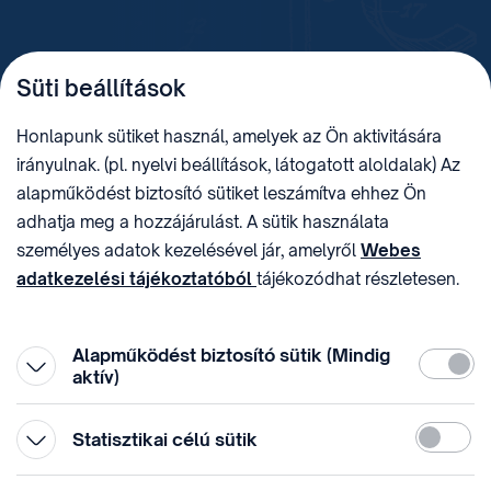
TELEFON
LEVÉLCÍM
Süti beállítások
+36 (1) 312 4400
1438 Budapest, Pf. 415.
E-MAIL
ADÓSZÁM
Honlapunk sütiket használ, amelyek az Ön aktivitására
sztnh@hipo.gov.hu
15311746-2-42
irányulnak. (pl. nyelvi beállítások, látogatott aloldalak) Az
CÍM
HIVATAL RÖVID NEVE
alapműködést biztosító sütiket leszámítva ehhez Ön
1081 Budapest II. János
SZTNHOPS, KRID:
adhatja meg a hozzájárulást. A sütik használata
Pál pápa tér 7.
174434905
KÖZÖSSÉGI MÉDIA
személyes adatok kezelésével jár, amelyről
Webes
adatkezelési tájékoztatóból
tájékozódhat részletesen.
Megtévesztő díjfizetési
Hozzájárulását az oldal legalján található vonhatja vissza,
felhívások
a „Süti beállítások” módosításával.
Alapműködést biztosító sütik (Mindig
Kötelez
aktív)
Statiszti
Statisztikai célú sütik
© 1996-2026 Szellemi Tulajdon Nemzeti Hivatala