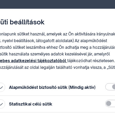
üti beállítások
nlapunk sütiket használ, amelyek az Ön aktivitására irányulnak
l. nyelvi beállítások, látogatott aloldalak) Az alapműködést
ztosító sütiket leszámítva ehhez Ön adhatja meg a hozzájárulás
sütik használata személyes adatok kezelésével jár, amelyről
ebes adatkezelési tájékoztatóból
tájékozódhat részletesen.
zzájárulását az oldal legalján található vonhatja vissza, a „Süt
állítások” módosításával.
Köte
Alapműködést biztosító sütik (Mindig aktív)
Stati
Statisztikai célú sütik