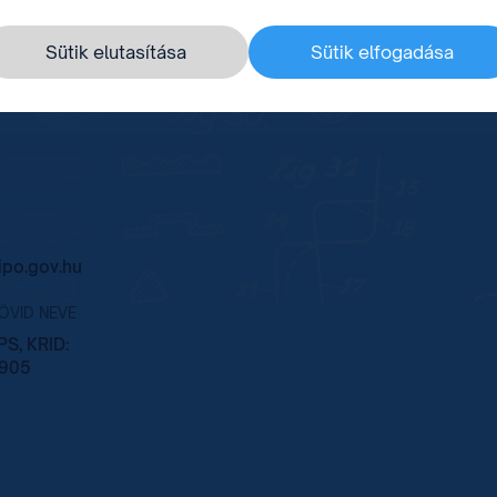
Sütik elutasítása
Sütik elfogadása
po.gov.hu
RÖVID NEVE
S, KRID:
905