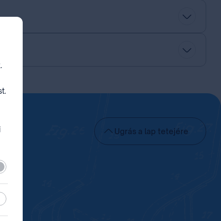
.
t.
i
Ugrás a lap tetejére
lező
sztikai