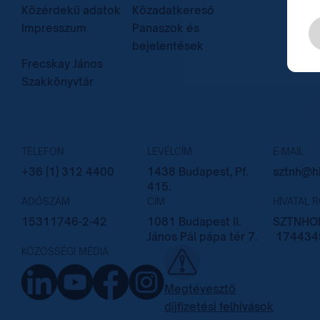
Közérdekű adatok
Közadatkereső
Impresszum
Panaszok és
bejelentések
Frecskay János
Szakkönyvtár
TELEFON
LEVÉLCÍM
E-MAIL
+36 (1) 312 4400
1438 Budapest, Pf.
sztnh@hi
415.
ADÓSZÁM
CÍM
HIVATAL 
15311746-2-42
1081 Budapest II.
SZTNHOP
János Pál pápa tér 7.
174434
KÖZÖSSÉGI MÉDIA
Megtévesztő
díjfizetési felhívások