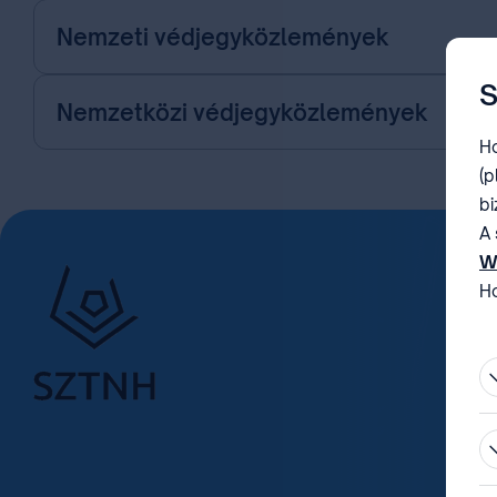
Nemzeti védjegyközlemények
S
Nemzetközi védjegyközlemények
Ho
(p
bi
A 
W
Ho
be