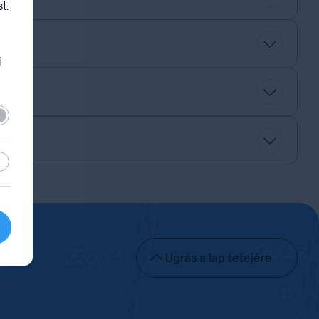
t.
i
lező
sztikai
Ugrás a lap tetejére