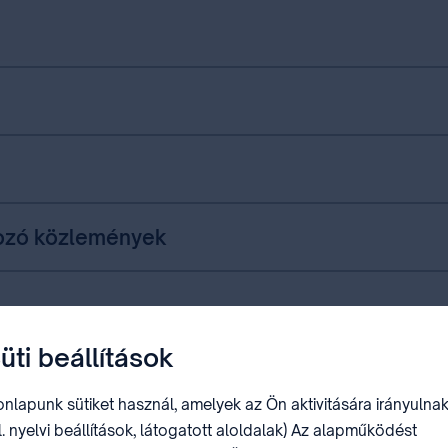
kozó közlemények
üti beállítások
nlapunk sütiket használ, amelyek az Ön aktivitására irányulnak
l. nyelvi beállítások, látogatott aloldalak) Az alapműködést
yek