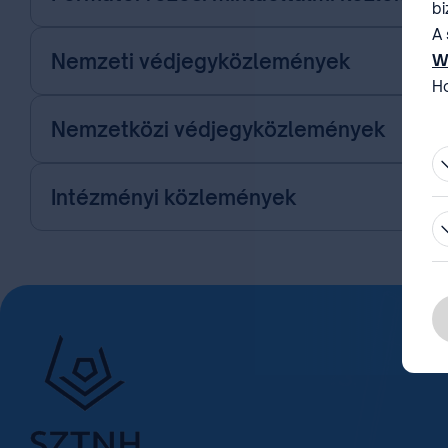
bi
A 
Nemzeti védjegyközlemények
W
Ho
be
Nemzetközi védjegyközlemények
Intézményi közlemények