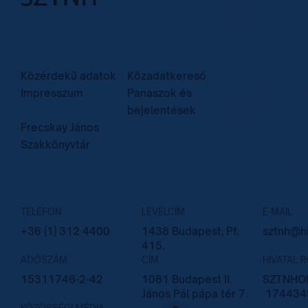
Közérdekű adatok
Közadatkereső
Impresszum
Panaszok és
bejelentések
Frecskay János
Szakkönyvtár
TELEFON
LEVÉLCÍM
E-MAIL
+36 (1) 312 4400
1438 Budapest, Pf.
sztnh@hi
415.
ADÓSZÁM
CÍM
HIVATAL 
15311746-2-42
1081 Budapest II.
SZTNHOP
János Pál pápa tér 7.
174434