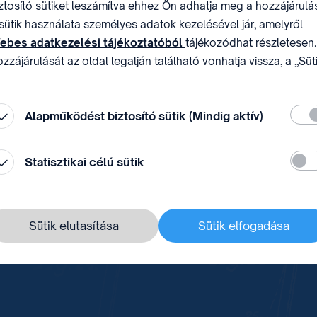
ztosító sütiket leszámítva ehhez Ön adhatja meg a hozzájárulás
sütik használata személyes adatok kezelésével jár, amelyről
ebes adatkezelési tájékoztatóból
tájékozódhat részletesen.
zzájárulását az oldal legalján található vonhatja vissza, a „Süt
állítások” módosításával.
Köte
Alapműködést biztosító sütik (Mindig aktív)
Stati
Statisztikai célú sütik
Sütik elutasítása
Sütik elfogadása