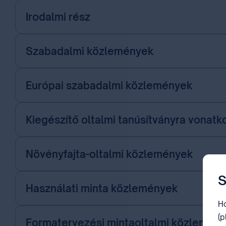
Irodalmi rész
Szabadalmi közlemények
Európai szabadalmi közlemények
Kiegészítő oltalmi tanúsítványra vonat
Növényfajta-oltalmi közlemények
S
Használati minta közlemények
Ho
(p
Formatervezési mintaoltalmi közlemén