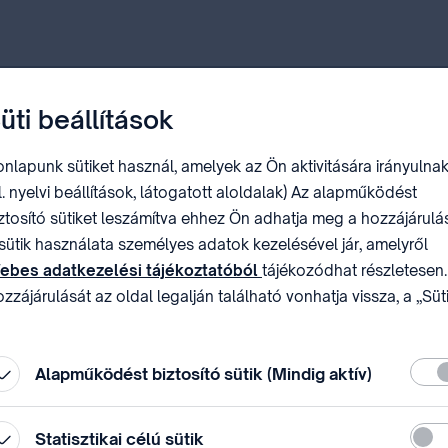
üti beállítások
nlapunk sütiket használ, amelyek az Ön aktivitására irányulnak
l. nyelvi beállítások, látogatott aloldalak) Az alapműködést
ztosító sütiket leszámítva ehhez Ön adhatja meg a hozzájárulás
sütik használata személyes adatok kezelésével jár, amelyről
ebes adatkezelési tájékoztatóból
tájékozódhat részletesen.
zzájárulását az oldal legalján található vonhatja vissza, a „Süt
állítások” módosításával.
Köte
Alapműködést biztosító sütik (Mindig aktív)
Stati
Statisztikai célú sütik