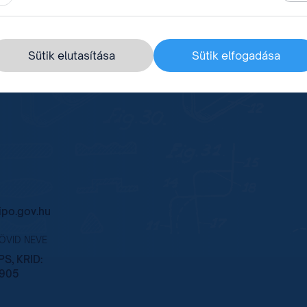
Sütik elutasítása
Sütik elfogadása
po.gov.hu
RÖVID NEVE
S, KRID:
905