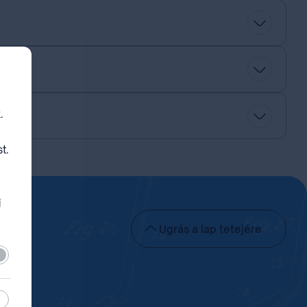
.
t.
i
Ugrás a lap tetejére
lező
sztikai