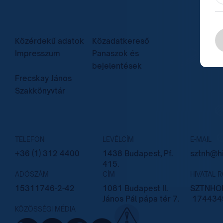
Közérdekű adatok
Közadatkereső
Impresszum
Panaszok és
bejelentések
Frecskay János
Szakkönyvtár
TELEFON
LEVÉLCÍM
E-MAIL
+36 (1) 312 4400
1438 Budapest, Pf.
sztnh@hi
415.
ADÓSZÁM
CÍM
HIVATAL 
15311746-2-42
1081 Budapest II.
SZTNHOP
János Pál pápa tér 7.
174434
KÖZÖSSÉGI MÉDIA