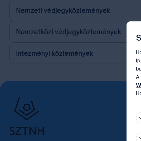
Nemzeti védjegyközlemények
Nemzetközi védjegyközlemények
S
Intézményi közlemények
Ho
(p
bi
A 
W
Ho
be