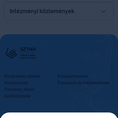
Intézményi közlemények
Közérdekű adatok
Közadatkereső
Impresszum
Panaszok és bejelentések
Frecskay János
Szakkönyvtár
TELEFON
LEVÉLCÍM