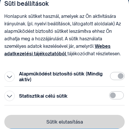
Süti beállítások
+36 (1) 312 4400
1438 Budapest, Pf. 415.
E-MAIL
ADÓSZÁM
Honlapunk sütiket használ, amelyek az Ön aktivitására
sztnh@hipo.gov.hu
15311746-2-42
irányulnak. (pl. nyelvi beállítások, látogatott aloldalak) Az
CÍM
HIVATAL RÖVID NEVE
alapműködést biztosító sütiket leszámítva ehhez Ön
1081 Budapest II. János
SZTNHOPS, KRID:
adhatja meg a hozzájárulást. A sütik használata
Pál pápa tér 7.
174434905
KÖZÖSSÉGI MÉDIA
személyes adatok kezelésével jár, amelyről
Webes
adatkezelési tájékoztatóból
tájékozódhat részletesen.
Megtévesztő díjfizetési
Hozzájárulását az oldal legalján található vonhatja vissza,
felhívások
a „Süti beállítások” módosításával.
Alapműködést biztosító sütik (Mindig
Kötelez
aktív)
Statiszti
Statisztikai célú sütik
© 1996-2026 Szellemi Tulajdon Nemzeti Hivatala
Adatvédelem
⁣ ⁣
Sütik elutasítása
Webes adatkezelési tájékoztató