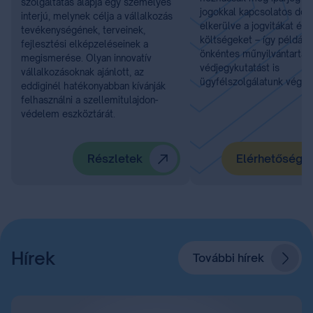
szolgáltatás alapja egy személyes
jogokkal kapcsolatos dönt
interjú, melynek célja a vállalkozás
elkerülve a jogvitákat és 
tevékenységének, terveinek,
költségeket – így például
fejlesztési elképzeléseinek a
önkéntes műnyilvántartást
megismerése. Olyan innovatív
védjegykutatást is
vállalkozásoknak ajánlott, az
ügyfélszolgálatunk végzi.
eddiginél hatékonyabban kívánják
felhasználni a szellemitulajdon-
védelem eszköztárát.
Részletek
Elérhetőségü
Hírek
További hírek