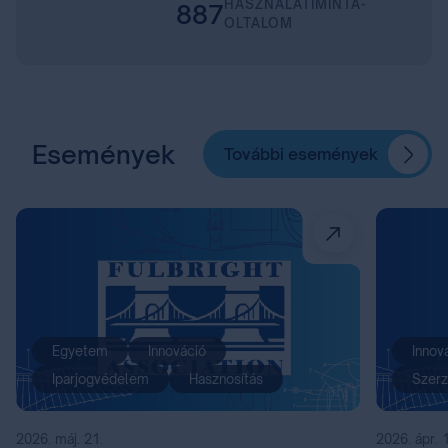
HASZNÁLATIMINTA-
887
OLTALOM
Események
További események
Egyetem
Innováció
Innov
Iparjogvédelem
Hasznosítás
Szerz
2026. máj. 21.
2026. ápr. 