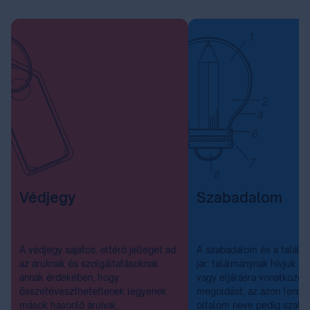
Védjegy
Szabadalom
A védjegy sajátos, eltérő jelleget ad
A szabadalom és a találm
az áruknak és szolgáltatásoknak
jár: találmánynak hívjuk a
annak érdekében, hogy
vagy eljárásra vonatkozó 
összetéveszthetetlenek legyenek
megoldást, az azon fennáll
mások hasonló áruival,
oltalom neve pedig szab