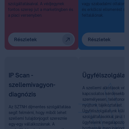
szolgáltatásaival. A védjegynek
vagy szabadalmi oltalom, 
fontos szerep jut a marketingben és
és erkölcsi elismerést sz
a piaci versenyben.
feltalálónak.
Részletek
Részletek
IP Scan -
Ügyfélszolgálat
szellemivagyon-
A szellemi alkotások véd
diagnózis
kapcsolatos kérdésekben
személyesen, telefonon é
nyújtunk tájékoztatást.
Az SZTNH díjmentes szolgáltatása
Ügyfélszolgálatunk külön
segít felmérni, hogy miből lehet
szolgáltatásokkal járul h
szellemi tulajdonjogot szereznie
ügyfeleink megalapozott
egy-egy vállalkozásnak. A
hozhassák meg iparjogvé