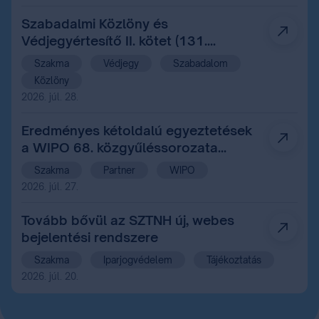
Szabadalmi Közlöny és
Védjegyértesítő II. kötet (131.
évfolyam 14. szám)
Szakma
Védjegy
Szabadalom
Közlöny
2026. júl. 28.
Eredményes kétoldalú egyeztetések
a WIPO 68. közgyűléssorozata
margójan Genfben
Szakma
Partner
WIPO
2026. júl. 27.
Tovább bővül az SZTNH új, webes
bejelentési rendszere
Szakma
Iparjogvédelem
Tájékoztatás
2026. júl. 20.