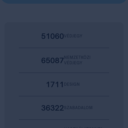
51060
VÉDJEGY
NEMZETKÖZI
65087
VÉDJEGY
1711
DESIGN
36322
SZABADALOM