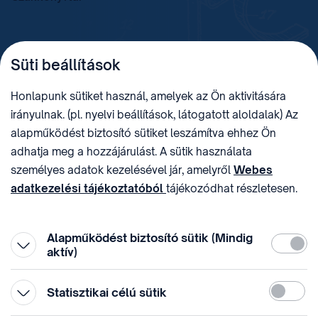
TELEFON
LEVÉLCÍM
Süti beállítások
+36 (1) 312 4400
1438 Budapest, Pf. 415.
E-MAIL
ADÓSZÁM
Honlapunk sütiket használ, amelyek az Ön aktivitására
sztnh@hipo.gov.hu
15311746-2-42
irányulnak. (pl. nyelvi beállítások, látogatott aloldalak) Az
CÍM
HIVATAL RÖVID NEVE
alapműködést biztosító sütiket leszámítva ehhez Ön
1081 Budapest II. János
SZTNHOPS, KRID:
adhatja meg a hozzájárulást. A sütik használata
Pál pápa tér 7.
174434905
KÖZÖSSÉGI MÉDIA
személyes adatok kezelésével jár, amelyről
Webes
adatkezelési tájékoztatóból
tájékozódhat részletesen.
Megtévesztő díjfizetési
Hozzájárulását az oldal legalján található vonhatja vissza,
felhívások
a „Süti beállítások” módosításával.
Alapműködést biztosító sütik (Mindig
Kötelez
aktív)
Statiszti
Statisztikai célú sütik