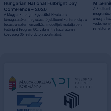
Hungarian National Fulbright Day
Millenn
Conference – 2026
A Szellemi 
megrendezi
A Magyar Fulbright Egyesület Hivatalunk
amely a haz
támogatásával megvalósuló jubileumi konferenciája a
védelmének 
tudástranszfer nemzetközi modelljeit mutatja be a
reflektorfé
Fulbright Program 80., valamint a hazai alumni
közösség 35. évfordulója alkalmából.
Item
1
of
21