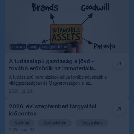
Innováció
Design
Iparjogvédelem
A tudásalapú gazdaság a jövő -
tovább erősödik az immateriális
vagyon szerepe
A tudásalapú beruházások súlya tovább növekszik a
világgazdaságban és Magyarországon is: az
értékteremtés egyre inkább az immateriális
2026. júl. 28.
javakhoz, különösen a szellemi tulajdonhoz kötődik.
2026. évi szeptemberi tárgyalási
időpontok
Szakma
Szabadalom
Tárgyalások
2026. aug. 04.