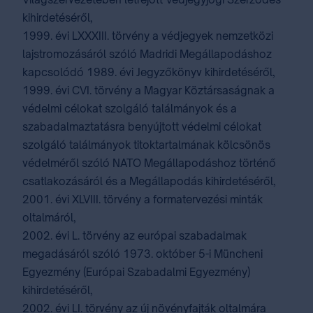
kihirdetéséről,
1999. évi LXXXIII. törvény a védjegyek nemzetközi
lajstromozásáról szóló Madridi Megállapodáshoz
kapcsolódó 1989. évi Jegyzőkönyv kihirdetéséről,
1999. évi CVI. törvény a Magyar Köztársaságnak a
védelmi célokat szolgáló találmányok és a
szabadalmaztatásra benyújtott védelmi célokat
szolgáló találmányok titoktartalmának kölcsönös
védelméről szóló NATO Megállapodáshoz történő
csatlakozásáról és a Megállapodás kihirdetéséről,
2001. évi XLVIII. törvény a formatervezési minták
oltalmáról,
2002. évi L. törvény az európai szabadalmak
megadásáról szóló 1973. október 5-i Müncheni
Egyezmény (Európai Szabadalmi Egyezmény)
kihirdetéséről,
2002. évi LI. törvény az új növényfajták oltalmára