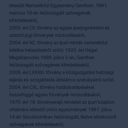
létesült Nemzetközi Egyezmény Genfben, 1991.
március 19-én felülvizsgált szövegének
kihirdetéséről,
2003. évi CII. törvény az egyes iparjogvédelmi és
szerzői jogi törvények módosításáról,
2004. évi XC. törvény az ipari minták nemzetközi
letétbe helyezéséről szóló 1925. évi Hágai
Megállapodás 1999. július 2-án, Genfben
felülvizsgált szövegének kihirdetéséről,
2005. évi LXXXIII. törvény a közigazgatási hatósági
eljárás és szolgáltatás általános szabályairól szóló
2004. évi CXL. törvény hatálybalépésével
összefüggő egyes törvények módosításáról,
1970. évi 18. törvényerejű rendelet az ipari tulajdon
oltalmára létesült uniós egyezmények 1967. július
14-én Stockholmban felülvizsgált, illetve létrehozott
szövegének kihirdetéséről,