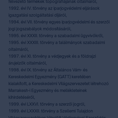
félvezető termékek topográfiájának oltalmáról,
1992. évi IV. törvény az iparjogvédelmi eljárások
igazgatási szolgáltatási díjáról,
1994. évi VII. törvény egyes iparjogvédelmi és szerzői
jogi jogszabályok módosításáról,
1995. évi XXXII. törvény a szabadalmi ügyvivőkről,
1995. évi XXXIII. törvény a találmányok szabadalmi
oltalmáról,
1997. évi XI. törvény a védjegyek és a földrajzi
árujelzők oltalmáról,
1998. évi IX. törvény az Általános Vám- és
Kereskedelmi Egyezmény (GATT) keretében
kialakított, a Kereskedelmi Világszervezetet létrehozó
Marrakesh-i Egyezmény és mellékleteinek
kihirdetéséről,
1999. évi LXXVI. törvény a szerzői jogról,
1999. évi LXXXII. törvény a Szellemi Tulajdon
Világszervezetében létrejött Védjegyjogi Szerződés