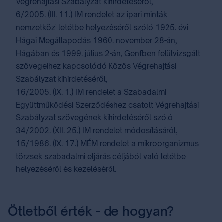
Végrehajtási Szabályzat kihirdetéséről,
6/2005. (III. 11.) IM rendelet az ipari minták
nemzetközi letétbe helyezéséről szóló 1925. évi
Hágai Megállapodás 1960. november 28-án,
Hágában és 1999. július 2-án, Genfben felülvizsgált
szövegeihez kapcsolódó Közös Végrehajtási
Szabályzat kihirdetéséről,
16/2005. (IX. 1.) IM rendelet a Szabadalmi
Együttműködési Szerződéshez csatolt Végrehajtási
Szabályzat szövegének kihirdetéséről szóló
34/2002. (XII. 25.) IM rendelet módosításáról,
15/1986. (IX. 17.) MÉM rendelet a mikroorganizmus
törzsek szabadalmi eljárás céljából való letétbe
helyezéséről és kezeléséről.
Ötletből érték - de hogyan?