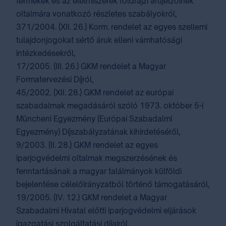
termékek és az élelmiszerek földrajzi árujelzőinek
oltalmára vonatkozó részletes szabályokról,
371/2004. (XII. 26.) Korm. rendelet az egyes szellemi
tulajdonjogokat sértő áruk elleni vámhatósági
intézkedésekről,
17/2005. (III. 26.) GKM rendelet a Magyar
Formatervezési Díjról,
45/2002. (XII. 28.) GKM rendelet az európai
szabadalmak megadásáról szóló 1973. október 5-i
Müncheni Egyezmény (Európai Szabadalmi
Egyezmény) Díjszabályzatának kihirdetéséről,
9/2003. (II. 28.) GKM rendelet az egyes
iparjogvédelmi oltalmak megszerzésének és
fenntartásának a magyar találmányok külföldi
bejelentése célelőirányzatból történő támogatásáról,
19/2005. (IV. 12.) GKM rendelet a Magyar
Szabadalmi Hivatal előtti iparjogvédelmi eljárások
igazgatási szolgáltatási díjairól,