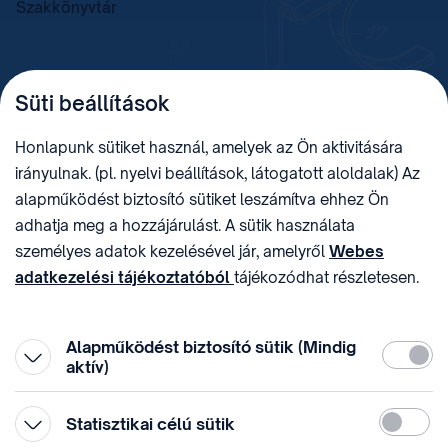
Szakkönyvtár
TELEFON
LEVÉLCÍM
Süti beállítások
+36 (1) 312 4400
1438 Budapest, Pf. 415.
E-MAIL
ADÓSZÁM
Honlapunk sütiket használ, amelyek az Ön aktivitására
sztnh@hipo.gov.hu
15311746-2-42
irányulnak. (pl. nyelvi beállítások, látogatott aloldalak) Az
CÍM
HIVATAL RÖVID NEVE
alapműködést biztosító sütiket leszámítva ehhez Ön
1081 Budapest II. János
SZTNHOPS, KRID:
adhatja meg a hozzájárulást. A sütik használata
Pál pápa tér 7.
174434905
KÖZÖSSÉGI MÉDIA
személyes adatok kezelésével jár, amelyről
Webes
adatkezelési tájékoztatóból
tájékozódhat részletesen.
Megtévesztő díjfizetési
Hozzájárulását az oldal legalján található vonhatja vissza,
felhívások
a „Süti beállítások” módosításával.
Alapműködést biztosító sütik (Mindig
Kötelez
aktív)
Statiszti
Statisztikai célú sütik