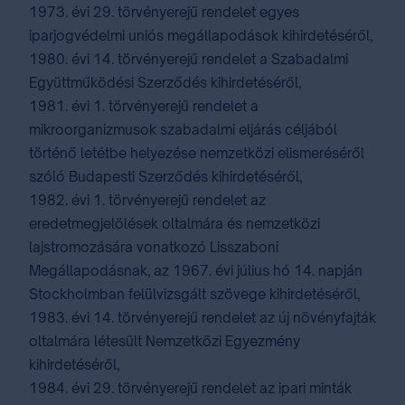
1973. évi 29. törvényerejű rendelet egyes
iparjogvédelmi uniós megállapodások kihirdetéséről,
1980. évi 14. törvényerejű rendelet a Szabadalmi
Együttműködési Szerződés kihirdetéséről,
1981. évi 1. törvényerejű rendelet a
mikroorganizmusok szabadalmi eljárás céljából
történő letétbe helyezése nemzetközi elismeréséről
szóló Budapesti Szerződés kihirdetéséről,
1982. évi 1. törvényerejű rendelet az
eredetmegjelölések oltalmára és nemzetközi
lajstromozására vonatkozó Lisszaboni
Megállapodásnak, az 1967. évi július hó 14. napján
Stockholmban felülvizsgált szövege kihirdetéséről,
1983. évi 14. törvényerejű rendelet az új növényfajták
oltalmára létesült Nemzetközi Egyezmény
kihirdetéséről,
1984. évi 29. törvényerejű rendelet az ipari minták