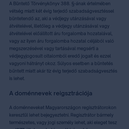
A Büntető Törvénykönyv 388. §-ának értelmében
vétség miatt két évig terjedő szabadságvesztéssel
büntetendő az, aki a védjegy utánzásával vagy
átvételével, illetőleg a védjegy utánzásával vagy
átvételével előállított áru forgalomba hozatalával,
vagy az ilyen áru forgalomba hozatal céljából való
megszerzésével vagy tartásával megsérti a
védjegyjogosult oltalomból eredő jogait és ezzel
vagyoni hátrányt okoz. Súlyos esetben a büntetés
bűntett miatt akár tíz évig terjedő szabadságvesztés
is lehet.
A doménnevek reigsztrációja
A doménneveket Magyarországon regisztrátorokon
keresztül lehet bejegyeztetni. Regisztrátor bármely
természetes, vagy jogi személy lehet, aki eleget tesz