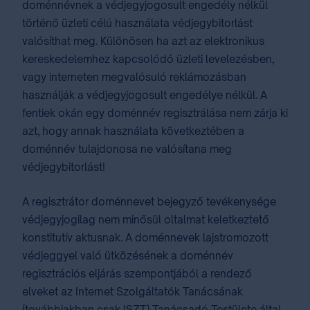
doménnévnek a védjegyjogosult engedély nélkül
történő üzleti célú használata védjegybitorlást
valósíthat meg. Különösen ha azt az elektronikus
kereskedelemhez kapcsolódó üzleti levelezésben,
vagy interneten megvalósuló reklámozásban
használják a védjegyjogosult engedélye nélkül. A
fentiek okán egy doménnév regisztrálása nem zárja ki
azt, hogy annak használata következtében a
doménnév tulajdonosa ne valósítana meg
védjegybitorlást!
A regisztrátor doménnevet bejegyző tevékenysége
védjegyjogilag nem minősül oltalmat keletkeztető
konstitutív aktusnak. A doménnevek lajstromozott
védjeggyel való ütközésének a doménnév
regisztrációs eljárás szempontjából a rendező
elveket az Internet Szolgáltatók Tanácsának
(továbbiakban csak ISZT) Tanácsadó Testülete által