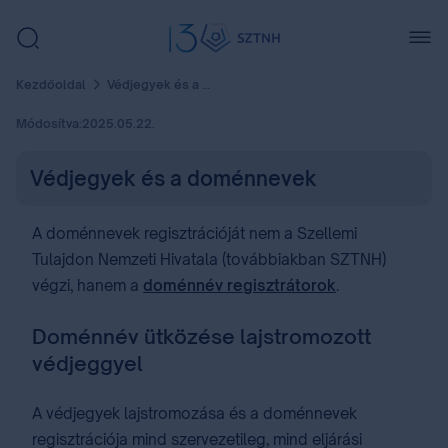
Kezdőoldal
Védjegyek és a doménnevek
Módosítva:
2025.05.22.
Védjegyek és a doménnevek
A doménnevek regisztrációját nem a Szellemi
Tulajdon Nemzeti Hivatala (továbbiakban SZTNH)
végzi, hanem a
doménnév regisztrátorok
.
Doménnév ütközése lajstromozott
védjeggyel
A védjegyek lajstromozása és a doménnevek
regisztrációja mind szervezetileg, mind eljárási