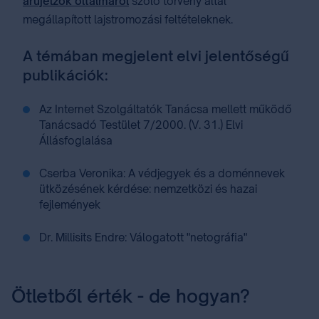
árujelzők oltalmáról
szóló törvény által
megállapított lajstromozási feltételeknek.
A témában megjelent elvi jelentőségű
publikációk:
Az Internet Szolgáltatók Tanácsa mellett működő
Tanácsadó Testület 7/2000. (V. 31.) Elvi
Állásfoglalása
Cserba Veronika: A védjegyek és a doménnevek
ütközésének kérdése: nemzetközi és hazai
fejlemények
Dr. Millisits Endre: Válogatott "netográfia"
Ötletből érték - de hogyan?