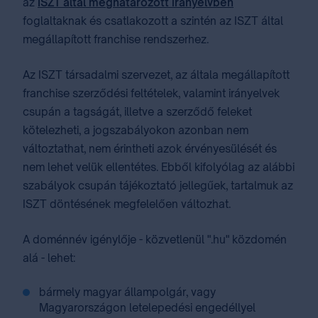
az
ISZT által meghatározott irányelvben
foglaltaknak és csatlakozott a szintén az ISZT által
megállapított franchise rendszerhez.
Az ISZT társadalmi szervezet, az általa megállapított
franchise szerződési feltételek, valamint irányelvek
csupán a tagságát, illetve a szerződő feleket
kötelezheti, a jogszabályokon azonban nem
változtathat, nem érintheti azok érvényesülését és
nem lehet velük ellentétes. Ebből kifolyólag az alábbi
szabályok csupán tájékoztató jellegűek, tartalmuk az
ISZT döntésének megfelelően változhat.
A doménnév igénylője - közvetlenül ".hu" közdomén
alá - lehet:
bármely magyar állampolgár, vagy
Magyarországon letelepedési engedéllyel