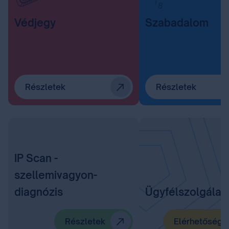
Védjegy
Szabadalom
Részletek
Részletek
IP Scan -
szellemivagyon-
diagnózis
Ügyfélszolgálat
Részletek
Elérhetőségü