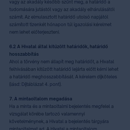
vagy az akadály később szűnt meg, a határidő a
tudomására jutástól vagy az akadály elhárulásától
számít. Az elmulasztott határidő utolsó napjától
számított tizenkét hónapon túl igazolási kérelmet
nem lehet előterjeszteni.
6.2 A Hivatal által kitűzött határidők, határidő
hosszabbítás
Ahol a törvény nem állapít meg határidőt, a Hivatal
felhívásában kitűzött határidő lejárta előtt kérni lehet
a határidő meghosszabbítását. A kérelem díjköteles
(lásd: ⁣Díjtáblázat 4. pont⁣).
7. A mintaoltalom megadása
Ha a minta és a mintaoltalmi bejelentés megfelel a
vizsgálat körébe tartozó valamennyi
követelménynek, a Hivatal a bejelentés tárgyára
mintaoltalmat ad. A Hivatal a mintaoltalom