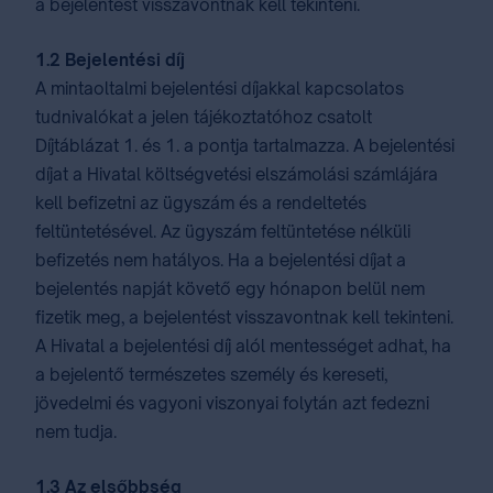
a bejelentést visszavontnak kell tekinteni.
1.2 Bejelentési díj
A mintaoltalmi bejelentési díjakkal kapcsolatos
tudnivalókat a jelen tájékoztatóhoz csatolt
⁣Díjtáblázat 1. és 1. a pontja⁣ tartalmazza. A bejelentési
díjat a Hivatal költségvetési elszámolási számlájára
kell befizetni az ügyszám és a rendeltetés
feltüntetésével. Az ügyszám feltüntetése nélküli
befizetés nem hatályos. Ha a bejelentési díjat a
bejelentés napját követő egy hónapon belül nem
fizetik meg, a bejelentést visszavontnak kell tekinteni.
A Hivatal a bejelentési díj alól mentességet adhat, ha
a bejelentő természetes személy és kereseti,
jövedelmi és vagyoni viszonyai folytán azt fedezni
nem tudja.
1.3 Az elsőbbség