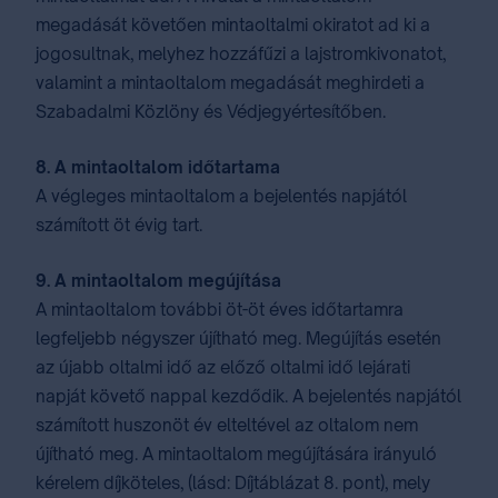
megadását követően mintaoltalmi okiratot ad ki a
jogosultnak, melyhez hozzáfűzi a lajstromkivonatot,
valamint a mintaoltalom megadását meghirdeti a
Szabadalmi Közlöny és Védjegyértesítőben.
8. A mintaoltalom időtartama
A végleges mintaoltalom a bejelentés napjától
számított öt évig tart.
9. A mintaoltalom megújítása
A mintaoltalom további öt-öt éves időtartamra
legfeljebb négyszer újítható meg. Megújítás esetén
az újabb oltalmi idő az előző oltalmi idő lejárati
napját követő nappal kezdődik. A bejelentés napjától
számított huszonöt év elteltével az oltalom nem
újítható meg. A mintaoltalom megújítására irányuló
kérelem díjköteles, (lásd: ⁣Díjtáblázat 8. pont⁣), mely