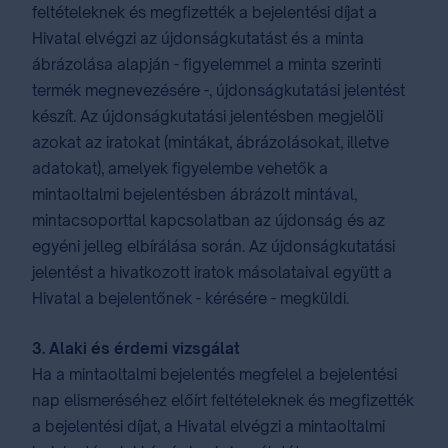
feltételeknek és megfizették a bejelentési díjat a
Hivatal elvégzi az újdonságkutatást és a minta
ábrázolása alapján - figyelemmel a minta szerinti
termék megnevezésére -, újdonságkutatási jelentést
készít. Az újdonságkutatási jelentésben megjelöli
azokat az iratokat (mintákat, ábrázolásokat, illetve
adatokat), amelyek figyelembe vehetők a
mintaoltalmi bejelentésben ábrázolt mintával,
mintacsoporttal kapcsolatban az újdonság és az
egyéni jelleg elbírálása során. Az újdonságkutatási
jelentést a hivatkozott iratok másolataival együtt a
Hivatal a bejelentőnek - kérésére - megküldi.
3. Alaki és érdemi vizsgálat
Ha a mintaoltalmi bejelentés megfelel a bejelentési
nap elismeréséhez előírt feltételeknek és megfizették
a bejelentési díjat, a Hivatal elvégzi a mintaoltalmi