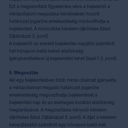
Ezt a megszorítást figyelembe véve a bejelentő a
mintaoltalom megadása kérdésében hozott
határozat jogerőre emelkedéséig módosíthatja a
bejelentést. A módosítási kérelem díjköteles (lásd:
⁣Díjtáblázat 3. pont
)
A bejelentő az eredeti bejelentés napjától számított
hat hónapon belül belső elsőbbség
igénybevételével új bejelentést tehet (lásd:1.3. pont).
5. Megosztás
Aki egy bejelentésben több minta oltalmát igényelte,
a mintaoltalmat megadó határozat jogerőre
emelkedéséig megoszthatja bejelentését a
bejelentési nap és az esetleges korábbi elsőbbség
megtartásával. A megosztásra irányuló kérelem
díjköteles (lásd. ⁣Díjtáblázat 5. pont⁣). A díjat a kérelem
benyújtásától számított egy hónapon belül kell