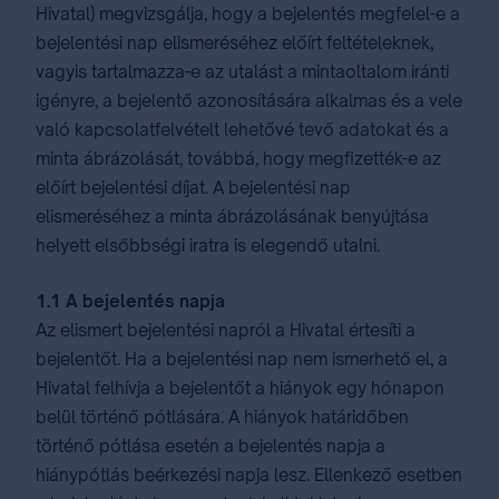
Hivatal) megvizsgálja, hogy a bejelentés megfelel-e a
bejelentési nap elismeréséhez előírt feltételeknek,
vagyis tartalmazza-e az utalást a mintaoltalom iránti
igényre, a bejelentő azonosítására alkalmas és a vele
való kapcsolatfelvételt lehetővé tevő adatokat és a
minta ábrázolását, továbbá, hogy megfizették-e az
előírt bejelentési díjat. A bejelentési nap
elismeréséhez a minta ábrázolásának benyújtása
helyett elsőbbségi iratra is elegendő utalni.
1.1 A bejelentés napja
Az elismert bejelentési napról a Hivatal értesíti a
bejelentőt. Ha a bejelentési nap nem ismerhető el, a
Hivatal felhívja a bejelentőt a hiányok egy hónapon
belül történő pótlására. A hiányok határidőben
történő pótlása esetén a bejelentés napja a
hiánypótlás beérkezési napja lesz. Ellenkező esetben