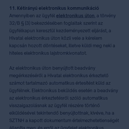
11. Kétirányú elektronikus kommunikáció
Amennyiben az ügyfél
elektronikus úton
, a törvény
32/B § (3) bekezdésében foglaltak szerint az
ügyfélkapun keresztül kezdeményezett eljárást, a
Hivatal elektronikus úton közli vele a kérelem
kapcsán hozott döntéseket, illetve küldi meg neki a
hiteles elektronikus lajstromkivonatot.
Az elektronikus úton benyújtott beadvány
megérkezéséről a Hivatal elektronikus érkeztető
számot tartalmazó automatikus értesítést küld az
ügyfélnek. Elektronikus beküldés esetén a beadvány
az elektronikus érkeztetésről szóló automatikus
visszaigazolásnak az ügyfél részére történő
elküldésével tekintendő benyújtottnak, kivéve, ha a
SZTNH a kapott dokumentum értelmezhetetlenségét
állapítja meg, és erről az ügyfelet elektronikus