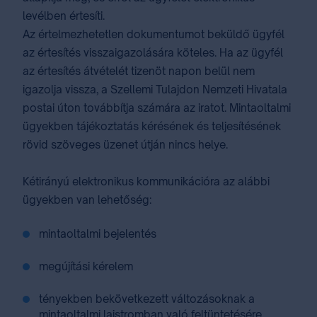
levélben értesíti.
Az értelmezhetetlen dokumentumot beküldő ügyfél
az értesítés visszaigazolására köteles. Ha az ügyfél
az értesítés átvételét tizenöt napon belül nem
igazolja vissza, a Szellemi Tulajdon Nemzeti Hivatala
postai úton továbbítja számára az iratot. Mintaoltalmi
ügyekben tájékoztatás kérésének és teljesítésének
rövid szöveges üzenet útján nincs helye.
Kétirányú elektronikus kommunikációra az alábbi
ügyekben van lehetőség:
mintaoltalmi bejelentés
megújítási kérelem
tényekben bekövetkezett változásoknak a
mintaoltalmi lajstromban való feltüntetésére