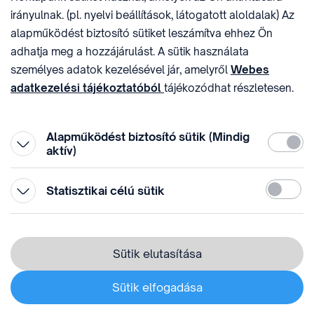
sztnh@hipo.gov.hu
15311746-2-42
irányulnak. (pl. nyelvi beállítások, látogatott aloldalak) Az
CÍM
HIVATAL RÖVID NEVE
alapműködést biztosító sütiket leszámítva ehhez Ön
1081 Budapest II. János
SZTNHOPS, KRID:
adhatja meg a hozzájárulást. A sütik használata
Pál pápa tér 7.
174434905
KÖZÖSSÉGI MÉDIA
személyes adatok kezelésével jár, amelyről
Webes
adatkezelési tájékoztatóból
tájékozódhat részletesen.
Megtévesztő díjfizetési
Hozzájárulását az oldal legalján található vonhatja vissza,
felhívások
a „Süti beállítások” módosításával.
Alapműködést biztosító sütik (Mindig
Kötelez
aktív)
Statiszti
Statisztikai célú sütik
© 1996-2026 Szellemi Tulajdon Nemzeti Hivatala
Adatvédelem
⁣ ⁣
Sütik elutasítása
Webes adatkezelési tájékoztató
Sütik elfogadása
Süti beállítás módosítása