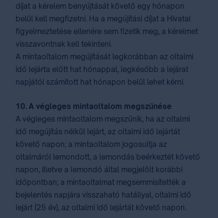
díjat a kérelem benyújtását követő egy hónapon
belül kell megfizetni. Ha a megújítási díjat a Hivatal
figyelmeztetése ellenére sem fizetik meg, a kérelmet
visszavontnak kell tekinteni.
A mintaoltalom megújítását legkorábban az oltalmi
idő lejárta előtt hat hónappal, legkésőbb a lejárat
napjától számított hat hónapon belül lehet kérni.
10. A végleges mintaoltalom megszűnése
A végleges mintaoltalom megszűnik, ha az oltalmi
idő megújítás nélkül lejárt, az oltalmi idő lejártát
követő napon; a mintaoltalom jogosultja az
oltalmáról lemondott, a lemondás beérkeztét követő
napon, illetve a lemondó által megjelölt korábbi
időpontban; a mintaoltalmat megsemmisítették a
bejelentés napjára visszaható hatállyal, oltalmi idő
lejárt (25 év), az oltalmi idő lejártát követő napon.