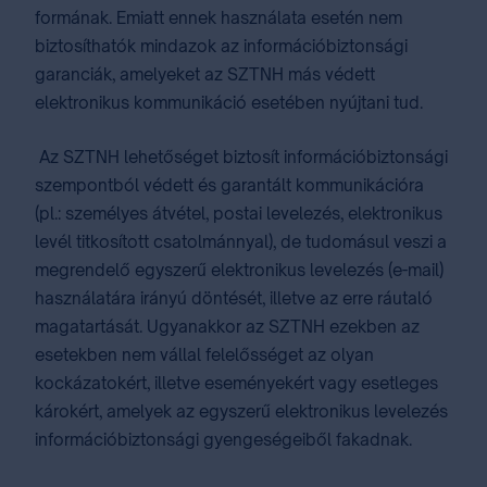
formának. Emiatt ennek használata esetén nem
biztosíthatók mindazok az információbiztonsági
garanciák, amelyeket az SZTNH más védett
elektronikus kommunikáció esetében nyújtani tud.
Az SZTNH lehetőséget biztosít információbiztonsági
szempontból védett és garantált kommunikációra
(pl.: személyes átvétel, postai levelezés, elektronikus
levél titkosított csatolmánnyal), de tudomásul veszi a
megrendelő egyszerű elektronikus levelezés (e-mail)
használatára irányú döntését, illetve az erre ráutaló
magatartását. Ugyanakkor az SZTNH ezekben az
esetekben nem vállal felelősséget az olyan
kockázatokért, illetve eseményekért vagy esetleges
károkért, amelyek az egyszerű elektronikus levelezés
információbiztonsági gyengeségeiből fakadnak.