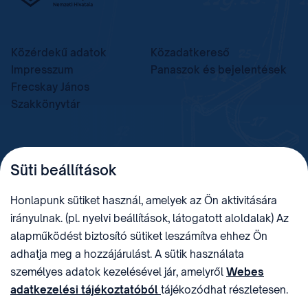
Közérdekű adatok
Közadatkereső
Impresszum
Panaszok és bejelentések
Frecskay János
Szakkönyvtár
TELEFON
LEVÉLCÍM
Süti beállítások
+36 (1) 312 4400
1438 Budapest, Pf. 415.
E-MAIL
ADÓSZÁM
Honlapunk sütiket használ, amelyek az Ön aktivitására
sztnh@hipo.gov.hu
15311746-2-42
irányulnak. (pl. nyelvi beállítások, látogatott aloldalak) Az
CÍM
HIVATAL RÖVID NEVE
alapműködést biztosító sütiket leszámítva ehhez Ön
1081 Budapest II. János
SZTNHOPS, KRID:
adhatja meg a hozzájárulást. A sütik használata
Pál pápa tér 7.
174434905
KÖZÖSSÉGI MÉDIA
személyes adatok kezelésével jár, amelyről
Webes
adatkezelési tájékoztatóból
tájékozódhat részletesen.
Megtévesztő díjfizetési
Hozzájárulását az oldal legalján található vonhatja vissza,