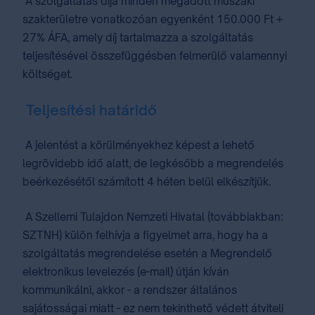
A szolgáltatás díja minden megadott műszaki
szakterületre vonatkozóan egyenként 150.000 Ft +
27% ÁFA, amely díj tartalmazza a szolgáltatás
teljesítésével összefüggésben felmerülő valamennyi
költséget.
Teljesítési határidő
A jelentést a körülményekhez képest a lehető
legrövidebb idő alatt, de legkésőbb a megrendelés
beérkezésétől számított 4 héten belül elkészítjük.
A Szellemi Tulajdon Nemzeti Hivatal (továbbiakban:
SZTNH) külön felhívja a figyelmet arra, hogy ha a
szolgáltatás megrendelése esetén a Megrendelő
elektronikus levelezés (e-mail) útján kíván
kommunikálni, akkor - a rendszer általános
sajátosságai miatt - ez nem tekinthető védett átviteli