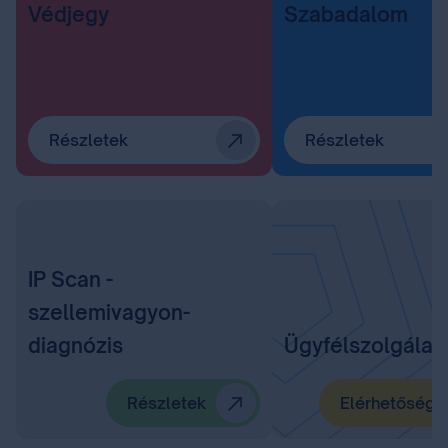
Védjegy
Szabadalom
Részletek
Részletek
IP Scan -
szellemivagyon-
diagnózis
Ügyfélszolgálat
Részletek
Elérhetőségü