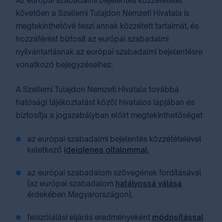
Az európai szabadalmi bejelentés közzétételét
követően a Szellemi Tulajdon Nemzeti Hivatala is
megtekinthetővé teszi annak közzétett tartalmát, és
hozzáférést biztosít az európai szabadalmi
nyilvántartásnak az európai szabadalmi bejelentésre
vonatkozó bejegyzéseihez.
A Szellemi Tulajdon Nemzeti Hivatala továbbá
hatósági tájékoztatást közöl hivatalos lapjában és
biztosítja a jogszabályban előírt megtekinthetőséget
az európai szabadalmi bejelentés közzétételével
keletkező
ideiglenes oltalommal
,
az európai szabadalom szövegének fordításával
(az európai szabadalom
hatályossá válása
érdekében Magyarországon),
felszólalási eljárás eredményeként
módosítással