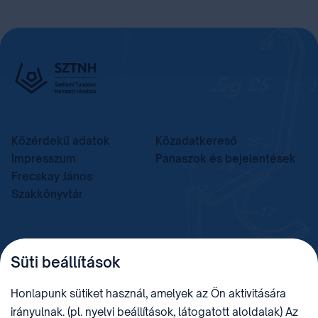
Közérdekű adatok
Közadatkereső
Impresszum
Panaszok és bejelentések
Frecskay János
Szakkönyvtár
TELEFON
LEVÉLCÍM
Süti beállítások
+36 (1) 312 4400
1438 Budapest, Pf. 415.
E-MAIL
ADÓSZÁM
Honlapunk sütiket használ, amelyek az Ön aktivitására
sztnh@hipo.gov.hu
15311746-2-42
irányulnak. (pl. nyelvi beállítások, látogatott aloldalak) Az
CÍM
HIVATAL RÖVID NEVE